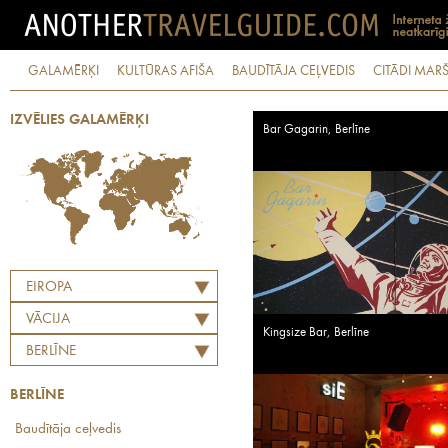
GALAMĒRĶI
KULTŪRAS AFIŠA
BAUDĪTĀJA CEĻVEDIS
CITĀDI MARŠ
IZVĒLIES GALAMĒRĶI
Bar Gagarin, Berlīne
EIROPA
VĀCIJA
Kingsize Bar, Berlīne
BERLĪNE
BERLĪNE
Baudītāja ceļvedis