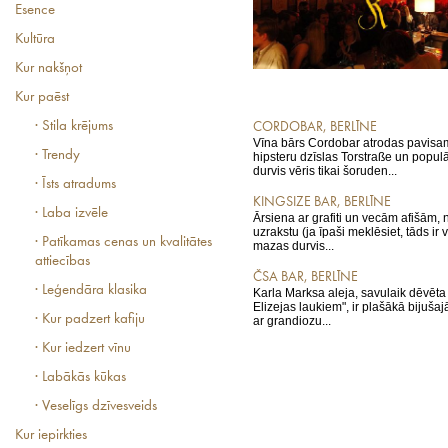
Esence
Kultūra
Kur nakšņot
Kur paēst
· Stila krējums
CORDOBAR, BERLĪNE
Vīna bārs Cordobar atrodas pavisam
· Trendy
hipsteru dzīslas Torstraße un popul
durvis vēris tikai šoruden...
· Īsts atradums
KINGSIZE BAR, BERLĪNE
· Laba izvēle
Ārsiena ar grafiti un vecām afišā
uzrakstu (ja īpaši meklēsiet, tāds ir 
· Patīkamas cenas un kvalitātes
mazas durvis...
attiecības
ČSA BAR, BERLĪNE
· Leģendāra klasika
Karla Marksa aleja, savulaik dēvēta 
Elizejas laukiem", ir plašākā bijuša
· Kur padzert kafiju
ar grandiozu...
· Kur iedzert vīnu
· Labākās kūkas
· Veselīgs dzīvesveids
Kur iepirkties