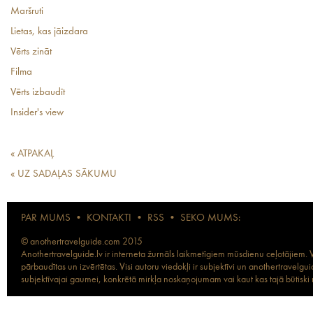
Maršruti
Lietas, kas jāizdara
Vērts zināt
Filma
Vērts izbaudīt
Insider's view
« ATPAKAĻ
« UZ SADAĻAS SĀKUMU
PAR MUMS
•
KONTAKTI
•
RSS
•
SEKO MUMS:
© anothertravelguide.com 2015
Anothertravelguide.lv ir interneta žurnāls laikmetīgiem mūsdienu ceļotājiem. Vi
pārbaudītas un izvērtētas. Visi autoru viedokļi ir subjektīvi un anothertravel
subjektīvajai gaumei, konkrētā mirkļa noskaņojumam vai kaut kas tajā būtiski ma