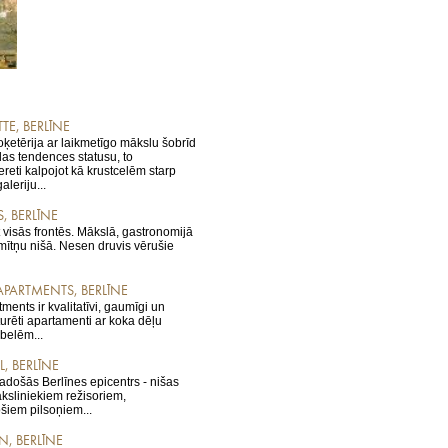
TTE, BERLĪNE
oķetērija ar laikmetīgo mākslu šobrīd
las tendences statusu, to
reti kalpojot kā krustcelēm starp
leriju...
, BERLĪNE
t visās frontēs. Mākslā, gastronomijā
smītņu nišā. Nesen druvis vērušie
PARTMENTS, BERLĪNE
nts ir kvalitatīvi, gaumīgi un
eturēti apartamenti ar koka dēļu
belēm...
, BERLĪNE
radošās Berlīnes epicentrs - nišas
ksliniekiem režisoriem,
ošiem pilsoņiem...
N, BERLĪNE