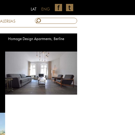
LAT
ENG
ALERIJAS
Homage Design Apartments, Berlīne