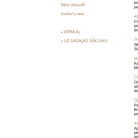
br
Vērts izbaudīt
ja
Insider's view
A
Cl
pi
dr
« ATPAKAĻ
T
« UZ SADAĻAS SĀKUMU
Sk
Sl
M
Ka
Mi
OS
Os
at
di
Q!
Pa
Br
pi
A
Ap
pē
At