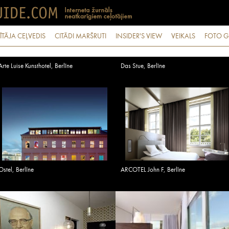
ĪTĀJA CEĻVEDIS
CITĀDI MARŠRUTI
INSIDER'S VIEW
VEIKALS
FOTO G
Arte Luise Kunsthotel, Berlīne
Das Stue, Berlīne
Ostel, Berlīne
ARCOTEL John F, Berlīne