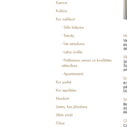
Esence
Kultūra
Kur nakšņot
· Stila krējums
· Trendy
H
Va
· Īsts atradums
gu
ap
· Laba izvēle
S
· Patīkamas cenas un kvalitātes
Si
attiecības
Ša
ar
· Apartamenti
DA
Kur paēst
Kr
pā
Kur iepirkties
Da
Maršruti
S
Be
Lietas, kas jāizdara
dz
ēk
Vērts zināt
C
Filma
Co