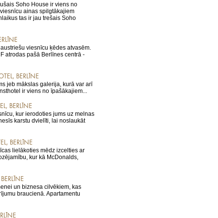
rušais Soho House ir viens no
 viesnīcu ainas spilgtākajiem
laikus tas ir jau trešais Soho
ERLĪNE
austriešu viesnīcu ķēdes atvasēm.
 F atrodas pašā Berlīnes centrā -
OTEL, BERLĪNE
s jeb mākslas galerija, kurā var arī
nsthotel ir viens no īpašākajiem...
L, BERLĪNE
nīcu, kur ierodoties jums uz melnas
īs karstu dvielīti, lai noslaukāt
L, BERLĪNE
īcas lielākoties mēdz izcelties ar
ozējamību, kur kā McDonalds,
 BERLĪNE
enei un biznesa cilvēkiem, kas
arījumu braucienā. Apartamentu
RLĪNE