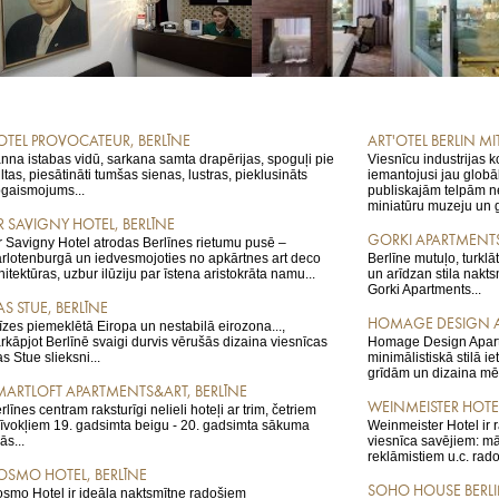
OTEL PROVOCATEUR, BERLĪNE
ART'OTEL BERLIN MI
nna istabas vidū, sarkana samta drapērijas, spoguļi pie
Viesnīcu industrijas k
ltas, piesātināti tumšas sienas, lustras, pieklusināts
iemantojusi jau globā
gaismojums...
publiskajām telpām ne
miniatūru muzeju un ga
IR SAVIGNY HOTEL, BERLĪNE
GORKI APARTMENTS
r Savigny Hotel atrodas Berlīnes rietumu pusē –
rlotenburgā un iedvesmojoties no apkārtnes art deco
Berlīne mutuļo, turklā
hitektūras, uzbur ilūziju par īstena aristokrāta namu...
un arīdzan stila nakt
Gorki Apartments...
S STUE, BERLĪNE
HOMAGE DESIGN A
īzes piemeklētā Eiropa un nestabilā eirozona...,
rkāpjot Berlīnē svaigi durvis vērušās dizaina viesnīcas
Homage Design Apartme
s Stue slieksni...
minimālistiskā stilā i
grīdām un dizaina mē
MARTLOFT APARTMENTS&ART, BERLĪNE
WEINMEISTER HOTEL
rlīnes centram raksturīgi nelieli hoteļi ar trim, četriem
īvokļiem 19. gadsimta beigu - 20. gadsimta sākuma
Weinmeister Hotel ir 
ās...
viesnīca savējiem: mā
reklāmistiem u.c. rad
OSMO HOTEL, BERLĪNE
SOHO HOUSE BERLI
smo Hotel ir ideāla naktsmītne radošiem