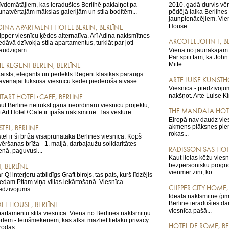
īvdomātājiem, kas ieradušies Berlīnē paklaiņot pa
2010. gadā durvis vē
unatvērtajām mākslas galerijām un stila bodītēm...
pēdējā laika Berlīnes
jaunpienācējiem. Vien
House...
DINA APARTMENT HOTEL BERLIN, BERLĪNE
ipper viesnīcu ķēdes alternatīva. Arī Adina naktsmītnes
ARCOTEL JOHN F, B
edāvā dzīvokļa stila apartamentus, turklāt par ļoti
audzīgām...
Viena no jaunākajām 
Par spīti tam, ka John
Mitte...
HE REGENT BERLIN, BERLĪNE
aists, elegants un perfekts Regent klasikas paraugs.
ARTE LUISE KUNSTH
avenajai luksusa viesnīcu ķēdei piederošā atvase...
Viesnīca - piedzīvojum
nakšņot. Arte Luise Ki
ITART HOTEL+CAFE, BERLĪNE
ut Berlīnē netrūkst gana neordināru viesnīcu projektu,
THE MANDALA HOTE
tArt Hotel+Cafe ir īpaša naktsmītne. Tās vēsture...
Eiropā nav daudz vies
akmens plāksnes pienes
TEL, BERLĪNE
rokas...
tel ir šī brīža visaprunātākā Berlīnes viesnīca. Kopš
vēršanas brīža - 1. maijā, darbaļaužu solidaritātes
RADISSON SAS HOTE
enā, paguvusi...
Kaut lielas ķēžu viesn
bezpersonisku progn
, BERLĪNE
vienmēr zini, ko...
r Q! interjeru atbildīgs Graft birojs, tas pats, kurš līdzējis
edam Pitam viņa villas iekārtošanā. Viesnīca -
CLIPPER CITY HOME,
edzīvojums...
Ideāla naktsmītne ģim
Berlīnē ieradušies d
XEL HOUSE, BERLĪNE
viesnīca pašā...
artamentu stila viesnīca. Viena no Berlīnes naktsmītņu
rlēm - feinšmekeriem, kas alkst mazliet lielāku privacy.
HOTEL DE ROME, BE
rodas...