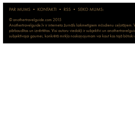
PAR MUMS
•
KONTAKTI
•
RSS
•
SEKO MUMS:
© anothertravelguide.com 2015
Anothertravelguide.lv ir interneta žurnāls laikmetīgiem mūsdienu ceļotājiem. Vi
pārbaudītas un izvērtētas. Visi autoru viedokļi ir subjektīvi un anothertravel
subjektīvajai gaumei, konkrētā mirkļa noskaņojumam vai kaut kas tajā būtiski ma