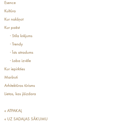
Esence
Kultūra
Kur nakšņot
Kur paēst
· Stila krējums
· Trendy
· Īsts atradums
· Laba izvēle
Kur iepirkties
Maršruti
Arhitektūras tūrisms
Lietas, kas jāizdara
« ATPAKAĻ
« UZ SADAĻAS SĀKUMU