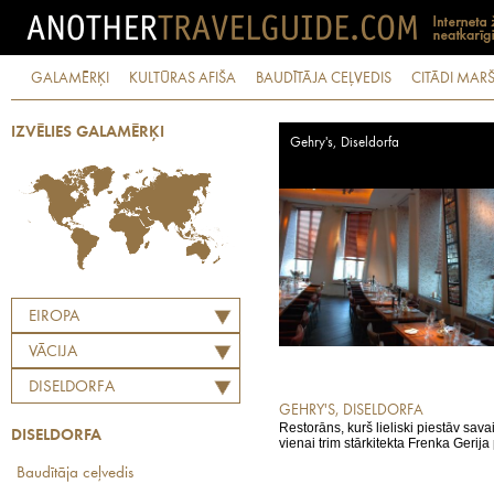
GALAMĒRĶI
KULTŪRAS AFIŠA
BAUDĪTĀJA CEĻVEDIS
CITĀDI MARŠ
IZVĒLIES GALAMĒRĶI
Gehry's, Diseldorfa
EIROPA
VĀCIJA
DISELDORFA
GEHRY'S, DISELDORFA
Restorāns, kurš lieliski piestāv savai
DISELDORFA
vienai trim stārkitekta Frenka Gerija
Baudītāja ceļvedis