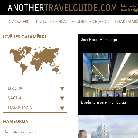
GALAMĒRĶI
KULTŪRAS AFIŠA
BAUDĪTĀJA CEĻVEDIS
CITĀDI MARŠ
IZVĒLIES GALAMĒRĶI
Side Hotel, Hamburga
EIROPA
VĀCIJA
Elbphilharmonie, Hamburga
HAMBURGA
HAMBURGA
Baudītāja ceļvedis