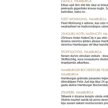
ESENCE, HAMBURGA
Elbas upē lēni slīd līdz ūkai ar krā
piekrauts gigantisks kravas kuģis. 
balinātas, katra no...
FLEET WOHNUNG, HAMBURGA
Fleet Wohnung ir adrese, kas ceļo 
neatradīsiet ne tradicionālajos ceļve
25HOURS HOTEL HAFENCITY, 
25Hours Hotel HafenCity ir jau otrā 
dizaina viesnīcu ķēdes atvase Ham
viesnīca Hamburgas vēl tikai topošaj
STOFFSÜCHTIG, HAMBURGA
Nesen durvis vērušais veikals - diz
Stoffsüchtig, kura nosaukums divdom
iespējamās atkarības...
HAMBURGER BÜCHERSTUBE FELIX
HAMBURGA
Hamburgas grāmatu pasaules leģen
dibinātājam Felix Jud bija tikai 24 g
gadā atvēra Hamburger Bücherstube
STILWERK, HAMBURGA
Stilwerk ir dizaina templis vārda vi
Atvērts mazliet vairāk kā pirms desm
bija savam laikam revolucionārs proj