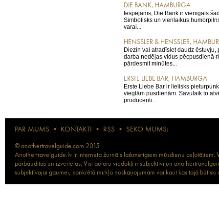
DIE BANK, HAMBURGA
Iespējams, Die Bank ir vienīgais šā
Simbolisks un vienlaikus humorpiln
varai...
HENSSLER & HENSSLER, HAMBU
Diezin vai atradīsiet daudz ēstuvju,
darba nedēļas vidus pēcpusdienā 
pārdesmit minūtes...
ERSTE LIEBE BAR, HAMBURGA
Erste Liebe Bar ir lielisks pieturpunkt
vieglām pusdienām. Savulaik to atv
producenti...
PAR MUMS
•
KONTAKTI
•
RSS
•
SEKO MUMS:
© anothertravelguide.com 2015
Anothertravelguide.lv ir interneta žurnāls laikmetīgiem mūsdienu ceļotājiem. Vi
pārbaudītas un izvērtētas. Visi autoru viedokļi ir subjektīvi un anothertravel
subjektīvajai gaumei, konkrētā mirkļa noskaņojumam vai kaut kas tajā būtiski ma