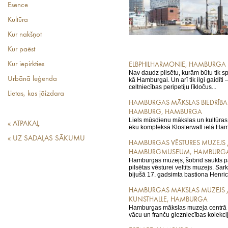
Esence
Kultūra
Kur nakšņot
Kur paēst
Kur iepirkties
ELBPHILHARMONIE, HAMBURGA
Nav daudz pilsētu, kurām būtu tik sp
Urbānā leģenda
kā Hamburgai. Un arī tik ilgi gaidīti
celtniecības peripetiju līkločus...
Lietas, kas jāizdara
HAMBURGAS MĀKSLAS BIEDRĪBA
HAMBURG, HAMBURGA
Liels mūsdienu mākslas un kultūras 
« ATPAKAĻ
ēku kompleksā Klosterwall ielā Ham
« UZ SADAĻAS SĀKUMU
HAMBURGAS VĒSTURES MUZEJS 
HAMBURGMUSEUM, HAMBURG
Hamburgas muzejs, šobrīd saukts par
pilsētas vēsturei veltīts muzejs. Sa
bijušā 17. gadsimta bastiona Henricu
HAMBURGAS MĀKSLAS MUZEJS
KUNSTHALLE, HAMBURGA
Hamburgas mākslas muzeja centrā ir
vācu un franču glezniecības kolekcij