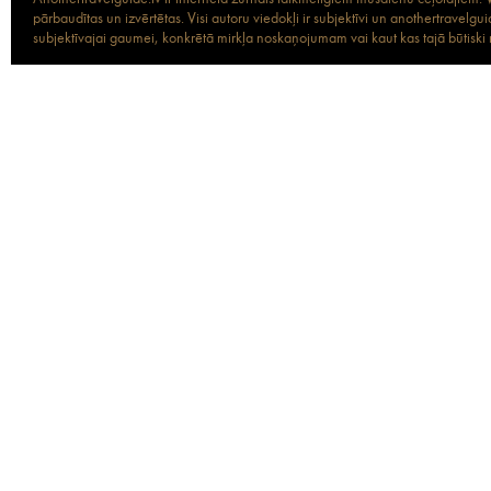
pārbaudītas un izvērtētas. Visi autoru viedokļi ir subjektīvi un anothertravel
subjektīvajai gaumei, konkrētā mirkļa noskaņojumam vai kaut kas tajā būtiski ma