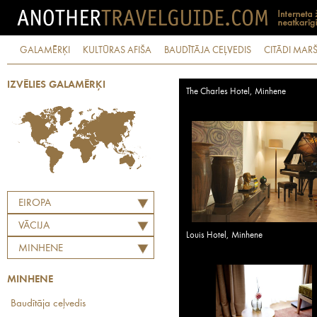
GALAMĒRĶI
KULTŪRAS AFIŠA
BAUDĪTĀJA CEĻVEDIS
CITĀDI MARŠ
IZVĒLIES GALAMĒRĶI
The Charles Hotel, Minhene
EIROPA
VĀCIJA
Louis Hotel, Minhene
MINHENE
MINHENE
Baudītāja ceļvedis