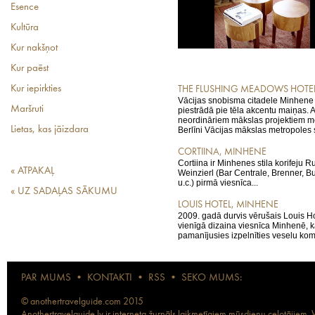
Esence
Kultūra
Kur nakšņot
Kur paēst
Kur iepirkties
THE FLUSHING MEADOWS HOTE
Vācijas snobisma citadele Minhene 
Maršruti
piestrādā pie tēla akcentu maiņas.
neordināriem mākslas projektiem m
Lietas, kas jāizdara
Berlīni Vācijas mākslas metropoles s
CORTIINA, MINHENE
Cortiina ir Minhenes stila korifeju Ru
« ATPAKAĻ
Weinzierl (Bar Centrale, Brenner, Buf
u.c.) pirmā viesnīca...
« UZ SADAĻAS SĀKUMU
LOUIS HOTEL, MINHENE
2009. gadā durvis vērušais Louis H
vienīgā dizaina viesnīca Minhenē, ka
pamanījusies izpelnīties veselu kom
PAR MUMS
•
KONTAKTI
•
RSS
•
SEKO MUMS:
© anothertravelguide.com 2015
Anothertravelguide.lv ir interneta žurnāls laikmetīgiem mūsdienu ceļotājiem. Vi