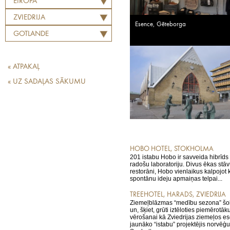
EIROPA
ZVIEDRIJA
Esence, Gēteborga
GOTLANDE
« ATPAKAĻ
« UZ SADAĻAS SĀKUMU
HOBO HOTEL, STOKHOLMA
201 istabu Hobo ir savveida hibrīds 
radošu laboratoriju. Divus ēkas stā
restorāni, Hobo vienlaikus kalpojot 
spontānu ideju apmaiņas telpai...
TREEHOTEL, HARADS, ZVIEDRIJA
Ziemeļblāzmas “medību sezona” šob
un, šķiet, grūti iztēloties piemērotāk
vērošanai kā Zviedrijas ziemeļos es
jaunāko “istabu” projektējis norvēģu 