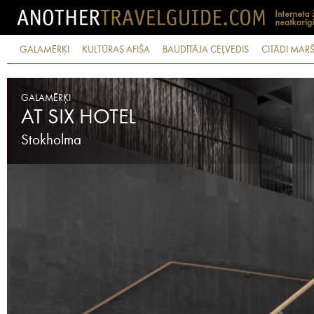
GALAMĒRĶI
KULTŪRAS AFIŠA
BAUDĪTĀJA CEĻVEDIS
CITĀDI MARŠ
GALAMĒRĶI
AT SIX HOTEL
Stokholma