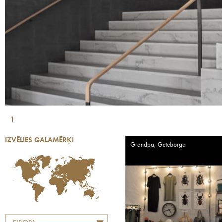
1
IZVĒLIES GALAMĒRĶI
Grandpa, Gēteborga