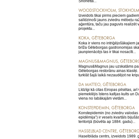
Snohetta...
WOODSTOCKHOLM, STOKHOL
Izveidots tikai pirms pieciem gadie
salīdzinoši jauns zviedru mēbeļu ra
aģentūra, taču jau paguvis realizēt 
projektu...
KOKA, GĒTEBORGA
Koka ir viens no intriģējošākajiem 
brīža Gēteborgas gastronomijas skat
jaunpienācējs tas ir tikai nosacīti...
MAGNUS&MAGNUS, GĒTEBOR
Magnus&Magnus jau uzskatāms par
Gēteborgas restorānu ainas klasiķi.
turklāt šajā laikā nezaudējot ne kripa
DA MATTEO, GĒTEBORGA
Līdzīgi kā citas Eiropas pilsētas, ar
piemeklējis īstens kafijas kults un Da
viena no labākajām vietām...
KONSTEPIDEMIN, GĒTEBORGA
Konstepidemin (no zviedru valodas
epidēmija”) ir vesels kvartāls bijuš
teritorijā (būvēta ap 1884. gadu)...
HASSELBLAD CENTRE, GĒTEBOR
Haselblāda centrs, izveidots 1989. g