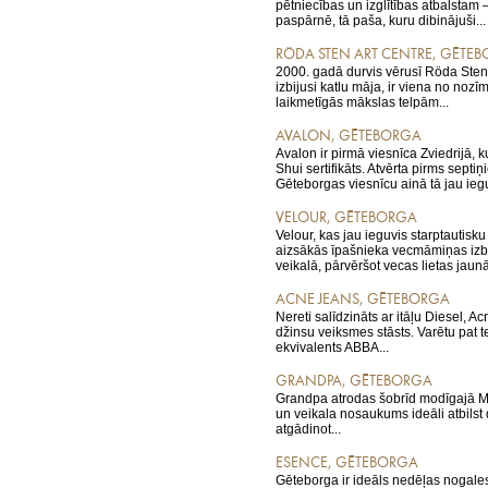
pētniecības un izglītības atbalsta
paspārnē, tā paša, kuru dibinājuši...
RÖDA STEN ART CENTRE, GĒTE
2000. gadā durvis vērusī Röda Sten,
izbijusi katlu māja, ir viena no no
laikmetīgās mākslas telpām...
AVALON, GĒTEBORGA
Avalon ir pirmā viesnīca Zviedrijā, k
Shui sertifikāts. Atvērta pirms septi
Gēteborgas viesnīcu ainā tā jau iegu
VELOUR, GĒTEBORGA
Velour, kas jau ieguvis starptautisku
aizsākās īpašnieka vecmāmiņas izb
veikalā, pārvēršot vecas lietas jaunā
ACNE JEANS, GĒTEBORGA
Nereti salīdzināts ar itāļu Diesel, A
džinsu veiksmes stāsts. Varētu pat t
ekvivalents ABBA...
GRANDPA, GĒTEBORGA
Grandpa atrodas šobrīd modīgajā 
un veikala nosaukums ideāli atbilst
atgādinot...
ESENCE, GĒTEBORGA
Gēteborga ir ideāls nedēļas nogale