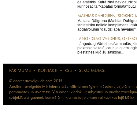
galamērķis. Katrā ziņā nav daudz pi
kur nosacītā "kabatas formātā" būtu
MATHIAS DAHLGREN, STOKHOL
Matiasa Dālgrena (Mathias Dahlgren)
fantastisko nelielo komplimentu ciklu
apgalvojumu "daudz laba nevajag"..
LANGEDRAG VARDHUS, GĒTEB
Långedrag Värdshus šarmantās, kl
piekrastes azotē, caur lielajiem log
piestātnes kuģīšu satiksmi...
PAR MUMS
•
KONTAKTI
•
RSS
•
SEKO MUMS:
© anothertravelguide.com 2015
Anothertravelguide.lv ir interneta žurnāls laikmetīgiem mūsdienu ceļotājiem. Vi
pārbaudītas un izvērtētas. Visi autoru viedokļi ir subjektīvi un anothertravel
subjektīvajai gaumei, konkrētā mirkļa noskaņojumam vai kaut kas tajā būtiski ma