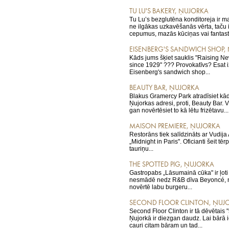
TU LU'S BAKERY, ŅUJORKA
Tu Lu’s bezglutēna konditoreja ir m
ne ilgākas uzkavēšanās vērta, taču i
cepumus, mazās kūciņas vai fantasti
EISENBERG'S SANDWICH SHOP,
Kāds jums šķiet sauklis "Raising Ne
since 1929" ??? Provokatīvs? Esat i
Eisenberg's sandwich shop...
BEAUTY BAR, ŅUJORKA
Blakus Gramercy Park atradīsiet kā
Ņujorkas adresi, proti, Beauty Bar. 
gan novērtēsiet to kā lētu frizētavu...
MAISON PREMIERE, ŅUJORKA
Restorāns tiek salīdzināts ar Vudija
„Midnight in Paris". Oficianti šeit tēr
tauriņu...
THE SPOTTED PIG, ŅUJORKA
Gastropabs „Lāsumainā cūka" ir ļoti 
nesmādē nedz R&B dīva Beyoncé, n
novērtē labu burgeru...
SECOND FLOOR CLINTON, ŅUJ
Second Floor Clinton ir tā dēvētais 
Ņujorkā ir diezgan daudz. Lai bārā i
cauri citam bāram un tad...