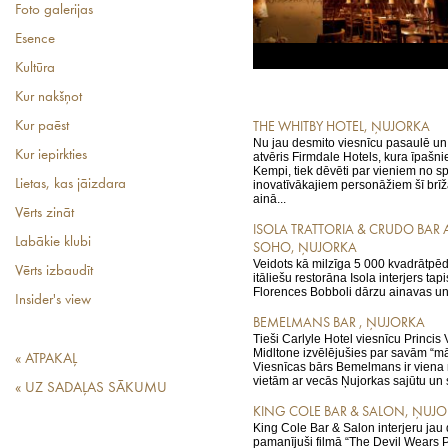
Foto galerijas
Esence
Kultūra
Kur nakšņot
Kur paēst
THE WHITBY HOTEL, ŅUJORKA
Nu jau desmito viesnīcu pasaulē un
Kur iepirkties
atvēris Firmdale Hotels, kura īpašni
Kempi, tiek dēvēti par vieniem no s
Lietas, kas jāizdara
inovatīvākajiem personāžiem šī brī
ainā...
Vērts zināt
ISOLA TRATTORIA & CRUDO BAR
Labākie klubi
SOHO, ŅUJORKA
Veidots kā milzīga 5 000 kvadrātpēdu
Vērts izbaudīt
itāliešu restorāna Isola interjers ta
Florences Bobboli dārzu ainavas un.
Insider's view
BEMELMANS BAR , ŅUJORKA
Tieši Carlyle Hotel viesnīcu Princis
Midltone izvēlējušies par savām “
« ATPAKAĻ
Viesnīcas bārs Bemelmans ir viena
vietām ar vecās Ņujorkas sajūtu un s
« UZ SADAĻAS SĀKUMU
KING COLE BAR & SALON, ŅUJ
King Cole Bar & Salon interjeru jau
pamanījuši filmā “The Devil Wears Pr