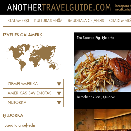
GALAMĒRĶI
KULTŪRAS AFIŠA
BAUDĪTĀJA CEĻVEDIS
CITĀDI MARŠ
IZVĒLIES GALAMĒRĶI
The Spotted Pig, Ņujorka
ZIEMEĻAMERIKA
AMERIKAS SAVIENOTĀS
Bemelmans Bar , Ņujorka
VALSTIS
ŅUJORKA
ŅUJORKA
Baudītāja ceļvedis