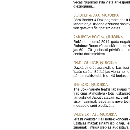
vecās Ņujorkas stila vieta ar iespai
gleznojumu...
BOOKER & DAX, ŅUJORKA
Bāra Booker & Dax pagrabtelpas ir 
laboratorija! Ikviena dzēriena sastāv
tiek gatavots šeit pat uz vietas...
RAINBOW ROOM, ŅUJORKA
Rokfellera centrā 2014. gada nogalē
Rainbow Room vēsturiskā koncertzā
jau 60. – 70. gados kā privātā konce
centra darbiniekiem...
PH-D LOUNGE, ŅUJORKA
Dažkārt ir grūti aprakstīt to, kas tieš
īpašo sajūtu. Būtībā jau viena no lie
pārdoti naktsklubi, ir striktā ieejas pol
THE BOX , ŅUJORKA
The Box - varietē teātris labākajās
tradīcijās. Atmosfēra - totāli uzkarsē
fantastiska! Jābūt gatavam uz visu! T
vispilnasinīgāk iespējams novērtēt,
megapole spēj piedāvāt...
WEBSTER HALL, ŅUJORKA
Ierasti Webster Hall notiek koncerti
uzstājas mazāk zināmi izpildītāji, lie
zināmāki. Intriga slēpjas augšstāva..