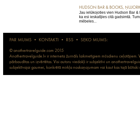
HUDSON BAR & BOOKS, ŅUJOR
Jau ielūkojoties vien Hudson Bar & B
ka esi ieskatījies citā gadsimtā. T
mēbeles...
PAR MUMS
•
KONTAKTI
•
RSS
•
SEKO MUMS:
© anothertravelguide.com 2015
Anothertravelguide.lv ir interneta žurnāls laikmetīgiem mūsdienu ceļotājiem. Vi
pārbaudītas un izvērtētas. Visi autoru viedokļi ir subjektīvi un anothertravel
subjektīvajai gaumei, konkrētā mirkļa noskaņojumam vai kaut kas tajā būtiski ma