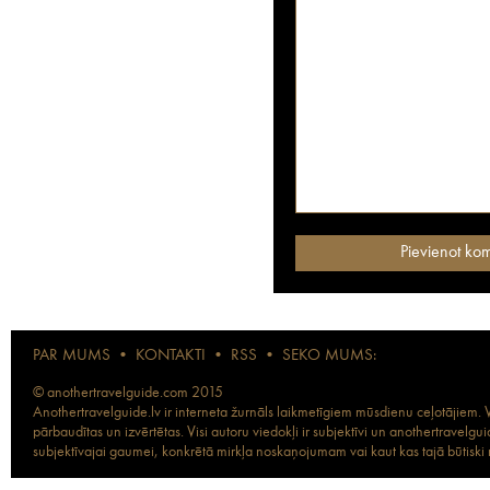
PAR MUMS
•
KONTAKTI
•
RSS
•
SEKO MUMS:
© anothertravelguide.com 2015
Anothertravelguide.lv ir interneta žurnāls laikmetīgiem mūsdienu ceļotājiem. Vi
pārbaudītas un izvērtētas. Visi autoru viedokļi ir subjektīvi un anothertravel
subjektīvajai gaumei, konkrētā mirkļa noskaņojumam vai kaut kas tajā būtiski ma