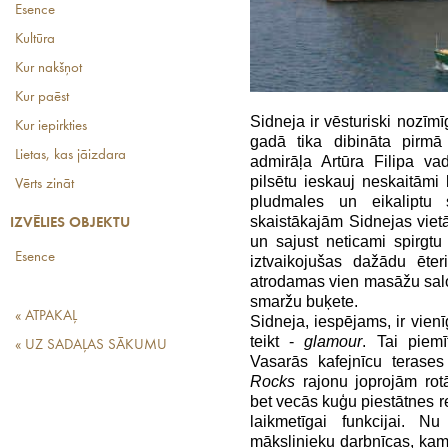
Esence
Kultūra
Kur nakšņot
Kur paēst
Sidneja ir vēsturiski nozīmīg
Kur iepirkties
gadā tika dibināta pirmā 
Lietas, kas jāizdara
admirāļa Artūra Filipa va
pilsētu ieskauj neskaitāmi 
Vērts zināt
pludmales un eikaliptu
skaistākajām Sidnejas vietām
IZVĒLIES OBJEKTU
un sajust neticami spirgt
Esence
iztvaikojušas dažādu ēter
atrodamas vien masāžu salono
smaržu buķete.
« ATPAKAĻ
Sidneja, iespējams, ir vienī
teikt -
glamour
. Tai piemī
« UZ SADAĻAS SĀKUMU
Vasarās kafejnīcu terase
Rocks
rajonu joprojām rotā
bet vecās kuģu piestātnes r
laikmetīgai funkcijai. Nu
mākslinieku darbnīcas, kamē