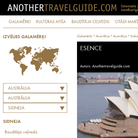
GALAMĒRĶI
KULTŪRAS AFIŠA
BAUDĪTĀJA CEĻVEDIS
CITĀDI MARŠ
·
·
·
Galamērķi
Austrālija
Austrālija
Sidn
IZVĒLIES GALAMĒRĶI
ESENCE
Autors: Anothertravelguide.com
AUSTRĀLIJA
AUSTRĀLIJA
SIDNEJA
SIDNEJA
Baudītāja ceļvedis