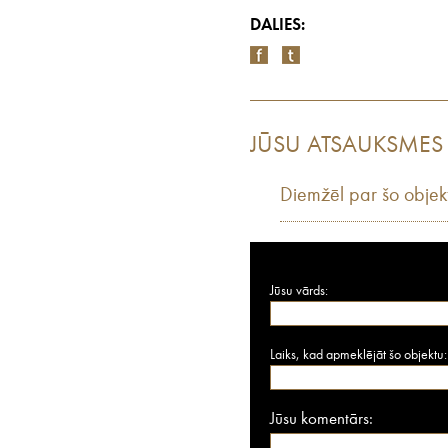
DALIES:
JŪSU ATSAUKSMES
Diemžēl par šo objek
Jūsu vārds:
Laiks, kad apmeklējāt šo objektu:
Jūsu komentārs: