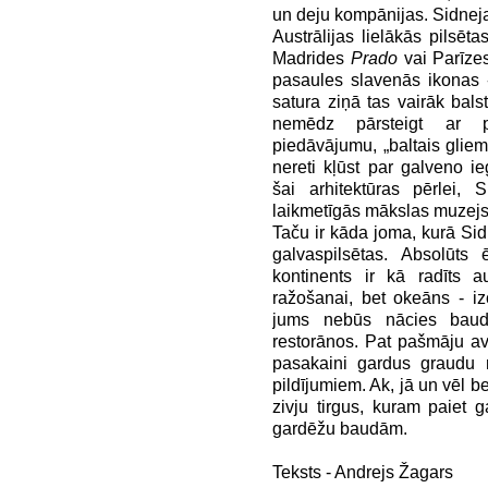
un deju kompānijas. Sidneja 
Austrālijas lielākās pilsēt
Madrides
Prado
vai Parīzes
pasaules slavenās ikonas -
satura ziņā tas vairāk bal
nemēdz pārsteigt ar p
piedāvājumu, „baltais glieme
nereti kļūst par galveno 
šai arhitektūras pērlei,
laikmetīgās mākslas muzejs
Taču ir kāda joma, kurā Si
galvaspilsētas. Absolūts 
kontinents ir kā radīts a
ražošanai, bet okeāns - i
jums nebūs nācies baudīt
restorānos. Pat pašmāju av
pasakaini gardus graudu
pildījumiem. Ak, jā un vēl b
zivju tirgus, kuram paiet g
gardēžu baudām.
Teksts - Andrejs Žagars