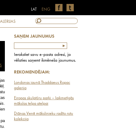
LAT
ENG
ALERIJAS
SAŅEM JAUNUMUS
Ierakstiet savu e-pasta adresi, ja
vēlaties saņemt ikmēneša jaunumus.
S
REKOMENDĒJAM:
jas
Londonas jaunā Thaddaeus Ropac
ēļ.
galerija
atu
tas
Eiropas skulptūru parki – laikmetīgās
is.
mākslas telpa atelpai
ien
Diānas Venē mākslinieku radīto rotu
kolekcija
 pa
tu.