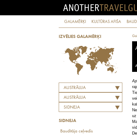
GALAMĒRĶI
KULTŪRAS AFIŠA
BAUD
Ga
IZVĒLIES GALAMĒRĶI
A
Ape
ra
AUSTRĀLIJA
Ti
AUSTRĀLIJA
ve
ka
SIDNEJA
Ne
uz
SIDNEJA
Ma
vi
Baudītāja ceļvedis
De