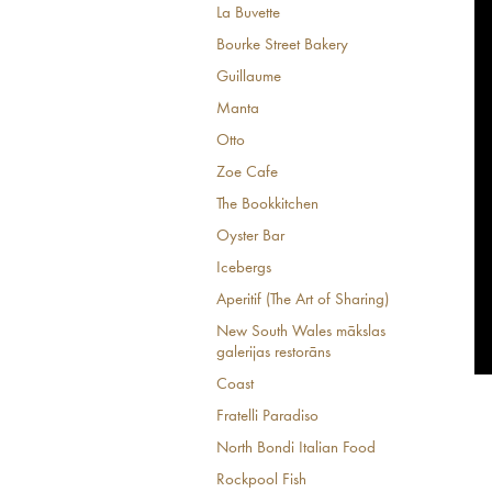
La Buvette
Bourke Street Bakery
Guillaume
Manta
Otto
Zoe Cafe
The Bookkitchen
Oyster Bar
Icebergs
Aperitif (The Art of Sharing)
New South Wales mākslas
galerijas restorāns
Coast
Fratelli Paradiso
North Bondi Italian Food
Rockpool Fish