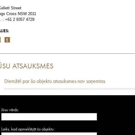
Kellett Street
ngs Cross NSW 2011
l. : +61 2 9357 4729
LIES:
ŪSU ATSAUKSMES
Diemžēl par šo objektu atsauksmes nav saņemtas
Jūsu vārds:
Laiks, kad apmeklējāt šo objektu: