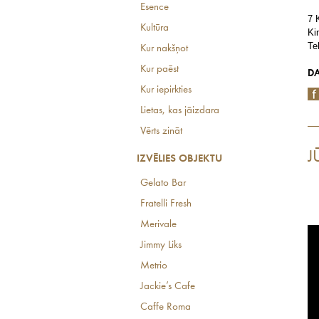
Esence
7 
Kultūra
Ki
Te
Kur nakšņot
Kur paēst
DA
Kur iepirkties
Lietas, kas jāizdara
Vērts zināt
J
IZVĒLIES OBJEKTU
Gelato Bar
Fratelli Fresh
Merivale
Jimmy Liks
Metrio
Jackie’s Cafe
Caffe Roma