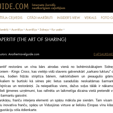
ĪTĀJA CEĻVEDIS
CITĀDI MARŠRUTI
INSIDER'S VIEW
VEIKALS
FOTO G
·
·
·
·
·
lamērķi
Austrālija
Austrālija
Sidneja
Kur paēst
APERITIF (THE ART OF SHARING)
utors: Anothertravelguide.com
0 ATSAUKSME
ritif
restorāns un vīna bārs atrodas vienā no bohēmiskākajiem Sidne
joniem -
Kings Cross
, kas vietējo vidū slavens galvenokārt „sarkano lukturu" d
esa, šodien līdzās striptīza bāriem, naktsklubiem un pieaugušo grām
ikaliem te burtiski kā sēnes pēc lietus saradušās neskaitāmas šarman
fejnīcas un restorāniņi. Ja neiepatīkas viens, dažus soļus tālāk ir nākama
lieli ģimenes uzņēmumi, kas rafinēta un laikmetīga dizaina vietā pretendē v
 šarmantu gaisotni.
rokāņu, franču interjera elementi un spāņu māksla pie sienām. Tam visam
du inovatīva franču, spāņu un Vidusjūras virtuve ar lielisku Eiropas vīnu klās
gustāciju stila ēdienkarte.