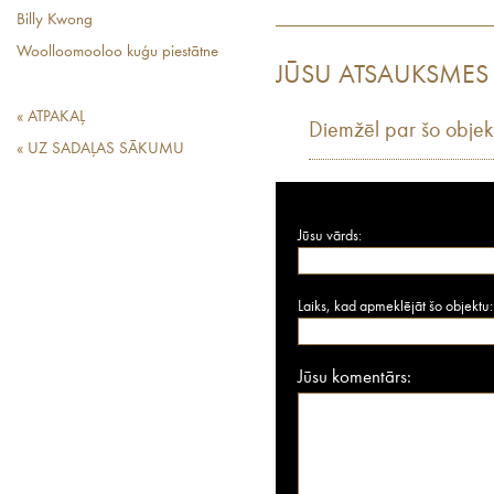
Billy Kwong
Woolloomooloo kuģu piestātne
JŪSU ATSAUKSMES
« ATPAKAĻ
Diemžēl par šo objek
« UZ SADAĻAS SĀKUMU
Jūsu vārds:
Laiks, kad apmeklējāt šo objektu:
Jūsu komentārs: