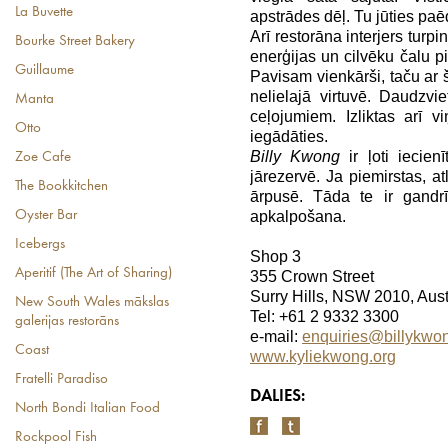
La Buvette
apstrādes dēļ. Tu jūties paē
Arī restorāna interjers turp
Bourke Street Bakery
enerģijas un cilvēku čalu pie
Guillaume
Pavisam vienkārši, taču ar 
nelielajā virtuvē. Daudzv
Manta
ceļojumiem. Izliktas arī 
Otto
iegādāties.
Billy Kwong
ir ļoti iecienī
Zoe Cafe
jārezervē. Ja piemirstas, at
The Bookkitchen
ārpusē. Tāda te ir gandr
apkalpošana.
Oyster Bar
Icebergs
Shop 3
Aperitif (The Art of Sharing)
355 Crown Street
Surry Hills, NSW 2010, Aust
New South Wales mākslas
Tel: +61 2 9332 3300
galerijas restorāns
e-mail:
enquiries@billykwo
Coast
www.kyliekwong.org
Fratelli Paradiso
DALIES:
North Bondi Italian Food
Rockpool Fish