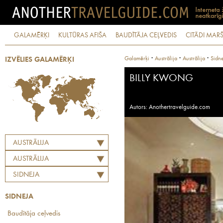
GALAMĒRĶI
KULTŪRAS AFIŠA
BAUDĪTĀJA CEĻVEDIS
CITĀDI MARŠ
·
·
·
Galamērķi
Austrālija
Austrālija
Sidn
IZVĒLIES GALAMĒRĶI
BILLY KWONG
Autors: Anothertravelguide.com
AUSTRĀLIJA
AUSTRĀLIJA
SIDNEJA
SIDNEJA
Baudītāja ceļvedis