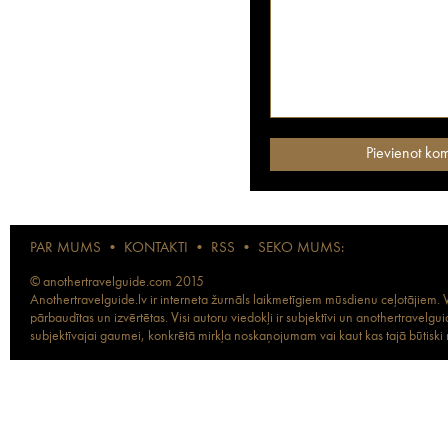
PAR MUMS
•
KONTAKTI
•
RSS
•
SEKO MUMS:
© anothertravelguide.com 2015
Anothertravelguide.lv ir interneta žurnāls laikmetīgiem mūsdienu ceļotājiem. Vi
pārbaudītas un izvērtētas. Visi autoru viedokļi ir subjektīvi un anothertravel
subjektīvajai gaumei, konkrētā mirkļa noskaņojumam vai kaut kas tajā būtiski ma