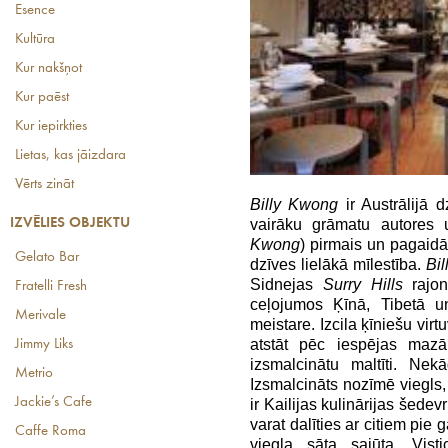
Esence
Kultūra
Kur nakšņot
Kur paēst
Kur iepirkties
Lietas, kas jāizdara
Vērts zināt
Billy Kwong
ir Austrālijā 
vairāku grāmatu autores 
IZVĒLIES OBJEKTU
Kwong
) pirmais un pagaidā
Gelato Bar
dzīves lielākā mīlestība.
Bi
Sidnejas
Surry Hills
rajon
Fratelli Fresh
ceļojumos Ķīnā, Tibetā un
Merivale
meistare. Izcila ķīniešu virtu
atstāt pēc iespējas mazā
Jimmy Liks
izsmalcinātu maltīti. Nek
Metrio
Izsmalcināts nozīmē viegls, 
Jackie’s Cafe
ir Kailijas kulinārijas šedevr
varat dalīties ar citiem pie
Caffe Roma
viegla sāta sajūta. Vist