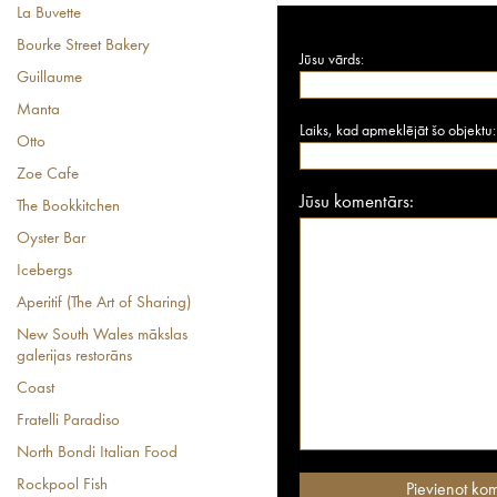
La Buvette
Bourke Street Bakery
Jūsu vārds:
Guillaume
Manta
Laiks, kad apmeklējāt šo objektu:
Otto
Zoe Cafe
Jūsu komentārs:
The Bookkitchen
Oyster Bar
Icebergs
Aperitif (The Art of Sharing)
New South Wales mākslas
galerijas restorāns
Coast
Fratelli Paradiso
North Bondi Italian Food
Rockpool Fish