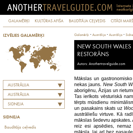
GALAMĒRĶI
KULTŪRAS AFIŠA
BAUDĪTĀJA CEĻVEDIS
CITĀDI MARŠ
·
·
·
Galamērķi
Austrālija
Austrālija
Sidn
IZVĒLIES GALAMĒRĶI
NEW SOUTH WALES 
RESTORĀNS
Autors: Anothertravelguide.com
Mākslas un gastronomisko
nekas jauns.
New South W
AUSTRĀLIJA
aborigēnu, Āzijas un rietumu
AUSTRĀLIJA
Tas ierīkots vēsturiskā na
tērpts mūsdienu minimālisms
SIDNEJA
un pasakains skats uz
Woo
austrāliešu virtuve. Kā r
SIDNEJA
mākslas šedevru apskates. A
reiz esi apsēdies, nemaz 
Baudītāja ceļvedis
māksla, lai arī bez pasaul