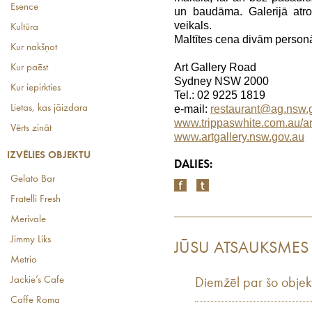
Esence
un baudāma. Galerijā atro
veikals.
Kultūra
Maltītes cena divām person
Kur nakšņot
Art Gallery Road
Kur paēst
Sydney NSW 2000
Kur iepirkties
Tel.: 02 9225 1819
Lietas, kas jāizdara
e-mail:
restaurant@ag.nsw.
www.trippaswhite.com.au/a
Vērts zināt
www.artgallery.nsw.gov.au
IZVĒLIES OBJEKTU
DALIES:
Gelato Bar
Fratelli Fresh
Merivale
Jimmy Liks
JŪSU ATSAUKSMES
Metrio
Jackie’s Cafe
Diemžēl par šo objek
Caffe Roma