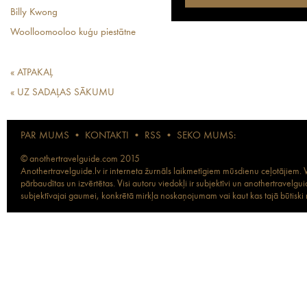
Billy Kwong
Woolloomooloo kuģu piestātne
« ATPAKAĻ
« UZ SADAĻAS SĀKUMU
PAR MUMS
•
KONTAKTI
•
RSS
•
SEKO MUMS:
© anothertravelguide.com 2015
Anothertravelguide.lv ir interneta žurnāls laikmetīgiem mūsdienu ceļotājiem. Vi
pārbaudītas un izvērtētas. Visi autoru viedokļi ir subjektīvi un anothertravel
subjektīvajai gaumei, konkrētā mirkļa noskaņojumam vai kaut kas tajā būtiski ma