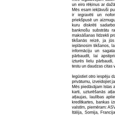
un eiro rēķinus ar daž
Mēs esam iekļāvuši pu
ir iegravēti un nofo
priekšpusē un aizmugur
kuru diskrēti sadarb
banknošu substrātu r
maksāšanas līdzekli pr
tikšanās reizē, ja jū
ieplānosim tikšanos, la
informāciju un sagata
pārbaudīt, lai apstip
izturēs lielu pārbaudi
testu un daudzas citas 
Iegūstiet otro iespēju dz
privātumu, izveidojiet ja
Mēs piedāvājam īstas au
karti, uzturēšanās atļ
atļaujas, laulības apli
kredītkartes, bankas i
valstīm, piemēram: ASV 
Itālija, Somija, Franci