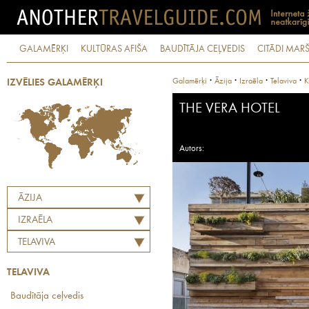
GALAMĒRĶI
KULTŪRAS AFIŠA
BAUDĪTĀJA CEĻVEDIS
CITĀDI MARŠ
·
·
·
·
Galamērķi
Āzija
Izraēla
Telaviva
K
IZVĒLIES GALAMĒRĶI
THE VERA HOTEL
Autors:
ĀZIJA
IZRAĒLA
TELAVIVA
TELAVIVA
Baudītāja ceļvedis