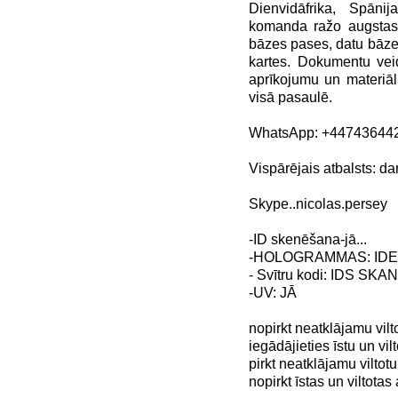
Dienvidāfrika, Spānij
komanda ražo augstas k
bāzes pases, datu bāze
kartes. Dokumentu vei
aprīkojumu un materiāl
visā pasaulē.
WhatsApp: +44743644
Vispārējais atbalsts: 
Skype..nicolas.persey
-ID skenēšana-jā...
-HOLOGRAMMAS: ID
- Svītru kodi: IDS SK
-UV: JĀ
nopirkt neatklājamu vil
iegādājieties īstu un vil
pirkt neatklājamu viltot
nopirkt īstas un viltotas