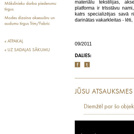
materiālu tekstilijas, a
Mākslinieku darba piederumu
platforma ir trīsstāvu nami,
tirgus
katrs specializējas savā rū
Modes dizaina aksesuāru un
darinātas vakarkleitas - lēti,
audumu tirgus Trim/Fabric
« ATPAKAĻ
09/2011
« UZ SADAĻAS SĀKUMU
DALIES:
JŪSU ATSAUKSMES
Diemžēl par šo objek