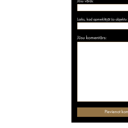
Jūsu vārds:
Laiks, kad apmeklējāt šo objektu:
Jūsu komentārs: