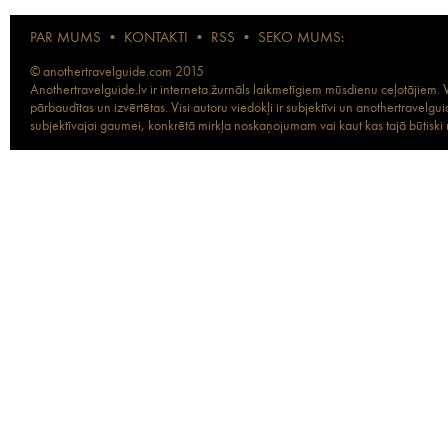
PAR MUMS
•
KONTAKTI
•
RSS
•
SEKO MUMS:
© anothertravelguide.com 2015
Anothertravelguide.lv ir interneta žurnāls laikmetīgiem mūsdienu ceļotājiem. Vi
pārbaudītas un izvērtētas. Visi autoru viedokļi ir subjektīvi un anothertravel
subjektīvajai gaumei, konkrētā mirkļa noskaņojumam vai kaut kas tajā būtiski ma