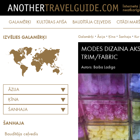
GALAMĒRĶI
KULTŪRAS AFIŠA
BAUDĪTĀJA CEĻVEDIS
CITĀDI MARŠ
·
·
·
·
Galamērķi
Āzija
Ķīna
Šanhaja
Kur 
IZVĒLIES GALAMĒRĶI
MODES DIZAINA AK
TRIM/FABRIC
Autors: Baiba Ladiga
ĀZIJA
ĶĪNA
ŠANHAJA
ŠANHAJA
Baudītāja ceļvedis