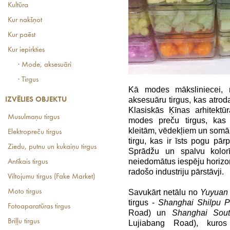
Kultūra
Kur nakšņot
Kur paēst
Kur iepirkties
· Mode, aksesuāri
· Tirgus
Kā modes māksliniecei, 
aksesuāru tirgus, kas atro
IZVĒLIES OBJEKTU
Klasiskās Ķīnas arhitektū
Musulmaņu tirgus
modes preču tirgus, kas 
kleitām, vēdekļiem un somām
Elektropreču tirgus
tirgu, kas ir īsts pogu pār
Ziedu, putnu un kukaiņu tirgus
Sprādžu un spalvu kolorī
neiedomātus iespēju horizo
Antīkais tirgus
radošo industriju pārstāvji.
Viltojumu tirgus (Fake Market)
Moto tirgus
Savukārt netālu no
Yuyuan
tirgus -
Shanghai Shilpu P
Fotoaparatūras tirgus
Road) un
Shanghai Sou
Briļļu tirgus
Lujiabang Road), kuros