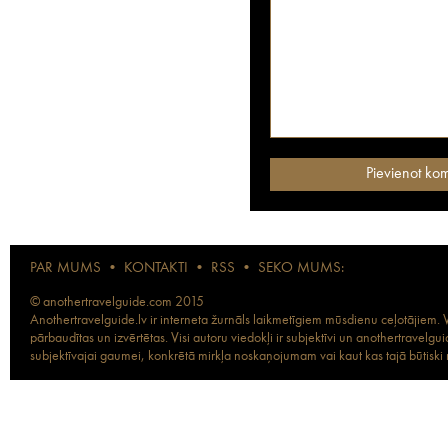
PAR MUMS
•
KONTAKTI
•
RSS
•
SEKO MUMS:
© anothertravelguide.com 2015
Anothertravelguide.lv ir interneta žurnāls laikmetīgiem mūsdienu ceļotājiem. Vi
pārbaudītas un izvērtētas. Visi autoru viedokļi ir subjektīvi un anothertravel
subjektīvajai gaumei, konkrētā mirkļa noskaņojumam vai kaut kas tajā būtiski ma