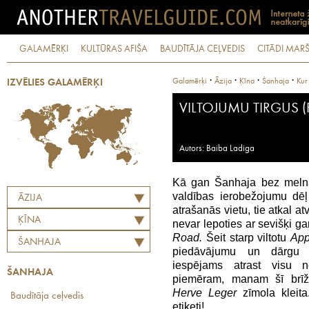
GALAMĒRĶI
KULTŪRAS AFIŠA
BAUDĪTĀJA CEĻVEDIS
CITĀDI MARŠ
·
·
·
·
Galamērķi
Āzija
Ķīna
Šanhaja
Kur 
IZVĒLIES GALAMĒRĶI
VILTOJUMU TIRGUS (
Autors: Baiba Ladiga
Kā gan Šanhaja bez melnā 
valdības ierobežojumu dēļ 
ĀZIJA
atrašanās vietu, tie atkal a
ĶĪNA
nevar lepoties ar sevišķi ga
Road.
Šeit starp viltotu
App
ŠANHAJA
piedāvājumu un dārgu a
iespējams atrast visu n
ŠANHAJA
piemēram, manam šī brīž
Herve Leger
zīmola kleita.
Baudītāja ceļvedis
etiķeti!