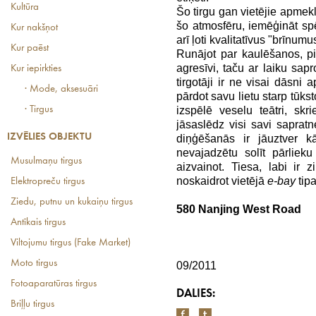
Kultūra
Šo tirgu gan vietējie apmeklē
šo atmosfēru, iemēģināt s
Kur nakšņot
arī ļoti kvalitatīvus "brīnumu
Kur paēst
Runājot par kaulēšanos, pir
agresīvi, taču ar laiku sapr
Kur iepirkties
tirgotāji ir ne visai dāsni 
· Mode, aksesuāri
pārdot savu lietu starp tūks
· Tirgus
izspēlē veselu teātri, skr
jāsaslēdz visi savi sapra
IZVĒLIES OBJEKTU
diņģēšanās ir jāuztver kā
nevajadzētu solīt pārlie
Musulmaņu tirgus
aizvainot. Tiesa, labi ir z
noskaidrot vietējā
e-bay
tipa
Elektropreču tirgus
Ziedu, putnu un kukaiņu tirgus
580 Nanjing West Road
Antīkais tirgus
Viltojumu tirgus (Fake Market)
Moto tirgus
09/2011
Fotoaparatūras tirgus
DALIES:
Briļļu tirgus