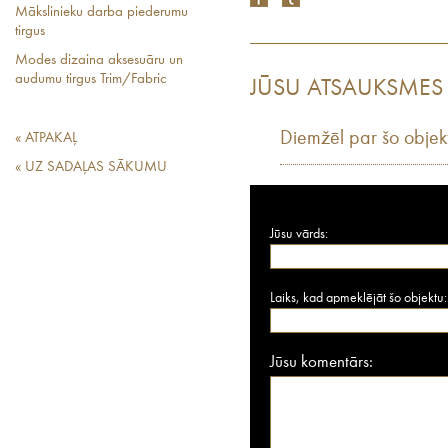
Mākslinieku darba piederumu
tirgus
Modes dizaina aksesuāru un
audumu tirgus Trim/Fabric
JŪSU ATSAUKSMES
Diemžēl par šo objek
« ATPAKAĻ
« UZ SADAĻAS SĀKUMU
Jūsu vārds:
Laiks, kad apmeklējāt šo objektu:
Jūsu komentārs: