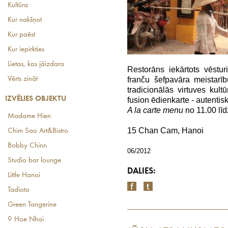
Kultūra
Kur nakšņot
Kur paēst
Kur iepirkties
Lietas, kas jāizdara
Restorāns iekārtots vēstu
franču šefpavāra meistarī
Vērts zināt
tradicionālās virtuves kul
IZVĒLIES OBJEKTU
fusion ēdienkarte - autentisk
A la carte menu
no 11.00 līd
Madame Hien
15 Chan Cam, Hanoi
Chim Sao Art&Bistro
Bobby Chinn
06/2012
Studio bar lounge
DALIES:
Little Hanoi
Tadioto
Green Tangerine
9 Hoe Nhai