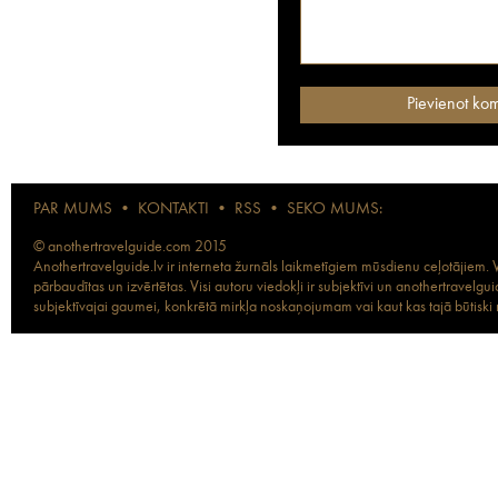
PAR MUMS
•
KONTAKTI
•
RSS
•
SEKO MUMS:
© anothertravelguide.com 2015
Anothertravelguide.lv ir interneta žurnāls laikmetīgiem mūsdienu ceļotājiem. Vi
pārbaudītas un izvērtētas. Visi autoru viedokļi ir subjektīvi un anothertravel
subjektīvajai gaumei, konkrētā mirkļa noskaņojumam vai kaut kas tajā būtiski ma