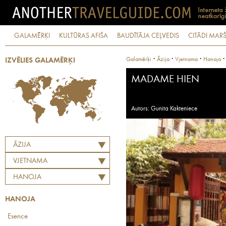
GALAMĒRĶI
KULTŪRAS AFIŠA
BAUDĪTĀJA CEĻVEDIS
CITĀDI MARŠ
·
·
·
Galamērķi
Āzija
Vjetnama
Hanoja
IZVĒLIES GALAMĒRĶI
MADAME HIEN
Autors: Gunita Kakteniece
ĀZIJA
VJETNAMA
HANOJA
HANOJA
Esence