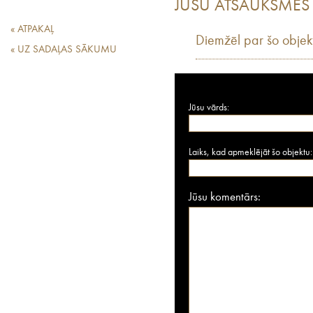
JŪSU ATSAUKSMES
« ATPAKAĻ
Diemžēl par šo objek
« UZ SADAĻAS SĀKUMU
Jūsu vārds:
Laiks, kad apmeklējāt šo objektu:
Jūsu komentārs: