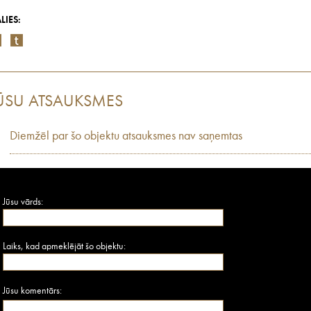
LIES:
ŪSU ATSAUKSMES
Diemžēl par šo objektu atsauksmes nav saņemtas
Jūsu vārds:
Laiks, kad apmeklējāt šo objektu:
Jūsu komentārs: