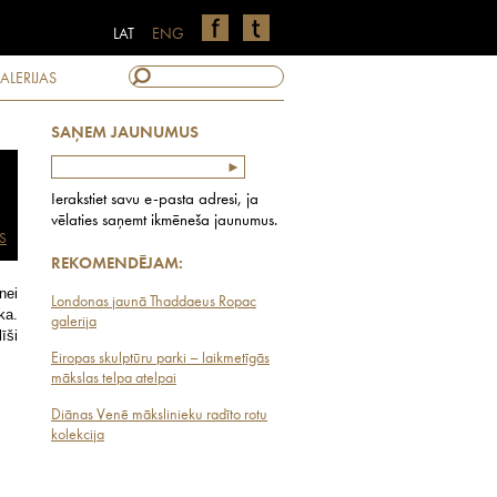
LAT
ENG
ALERIJAS
SAŅEM JAUNUMUS
Ierakstiet savu e-pasta adresi, ja
vēlaties saņemt ikmēneša jaunumus.
S
REKOMENDĒJAM:
nei
Londonas jaunā Thaddaeus Ropac
ka.
galerija
īši
Eiropas skulptūru parki – laikmetīgās
mākslas telpa atelpai
Diānas Venē mākslinieku radīto rotu
kolekcija