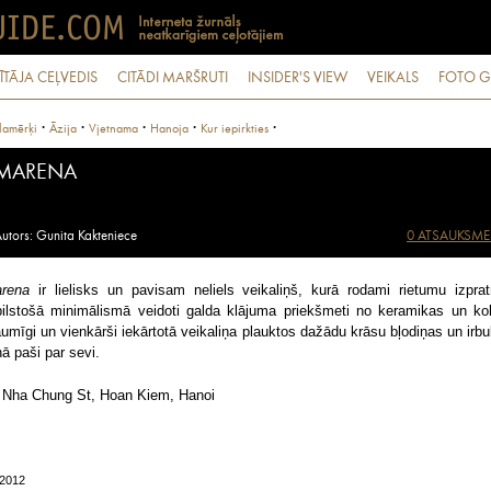
ĪTĀJA CEĻVEDIS
CITĀDI MARŠRUTI
INSIDER'S VIEW
VEIKALS
FOTO G
·
·
·
·
·
lamērķi
Āzija
Vjetnama
Hanoja
Kur iepirkties
MARENA
utors: Gunita Kakteniece
0 ATSAUKSME
arena
ir lielisks un pavisam neliels veikaliņš, kurā rodami rietumu izprat
bilstošā minimālismā veidoti galda klājuma priekšmeti no keramikas un ko
umīgi un vienkārši iekārtotā veikaliņa plauktos dažādu krāsu bļodiņas un irbul
nā paši par sevi.
 Nha Chung St, Hoan Kiem, Hanoi
/2012