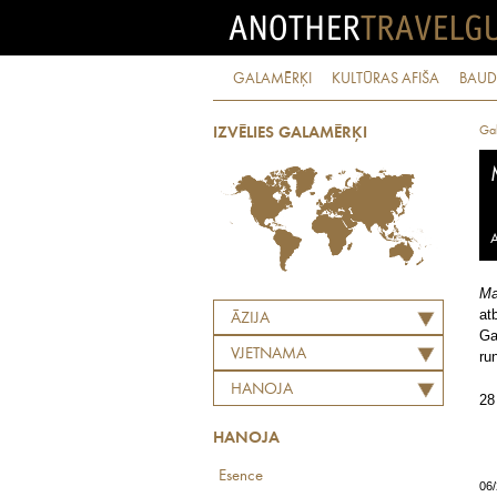
GALAMĒRĶI
KULTŪRAS AFIŠA
BAUD
Ga
IZVĒLIES GALAMĒRĶI
A
M
at
ĀZIJA
Ga
VJETNAMA
ru
HANOJA
28
HANOJA
Esence
06