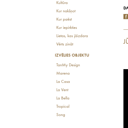
Kultūra
DA
Kur nakšņot
Kur paēst
Kur iepirkties
Lietas, kas jāizdara
J
Vērts zināt
IZVĒLIES OBJEKTU
TanMy Design
Marena
La Casa
La Vent
La Bella
Tropical
Song