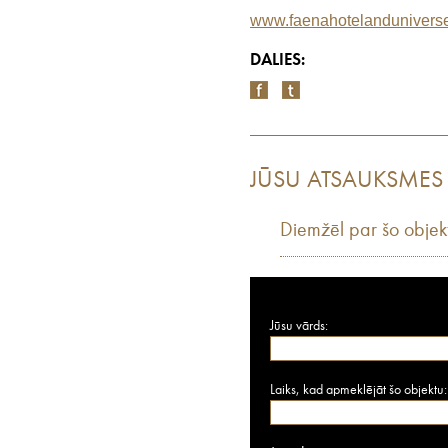
www.faenahotelandunivers
DALIES:
JŪSU ATSAUKSMES
Diemžēl par šo objek
Jūsu vārds:
Laiks, kad apmeklējāt šo objektu: