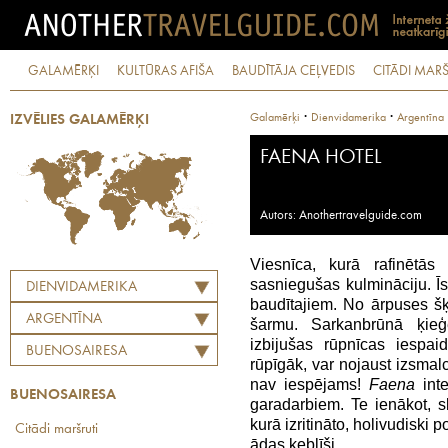
GALAMĒRĶI
KULTŪRAS AFIŠA
BAUDĪTĀJA CEĻVEDIS
CITĀDI MARŠ
·
·
Galamērķi
Dienvidamerika
Argentīna
IZVĒLIES GALAMĒRĶI
FAENA HOTEL
Autors: Anothertravelguide.com
Viesnīca, kurā rafinētās 
sasniegušas kulmināciju. Ī
DIENVIDAMERIKA
baudītajiem. No ārpuses šķ
ARGENTĪNA
šarmu. Sarkanbrūnā ķieģ
izbijušas rūpnīcas iespai
BUENOSAIRESA
rūpīgāk, var nojaust izsmalc
nav iespējams!
Faena
inte
BUENOSAIRESA
garadarbiem. Te ienākot, s
kurā izritināto, holivudiski
Citādi maršruti
ādas ķeblīši.