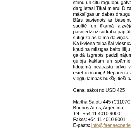
stirnu un citu ragulopu gal
dārglietas! Tikai mieru! Diza
mākslīgas un dabas draugu
Bārs savienots ar baseinu
saulītē un tīkamā aizvēj
pasniedz uz sudraba paplātes
sulīgi zaļas laima daiviņas.
Kā ikviena telpa šai viesnīcā
kņudina milzīgas balto lilij
galdā izgrebts padziļināju
gulbja kaklam un spārni
lidojumā neatrastu brīvu 
esiet uzmanīgi! Nepareizā 
vieglu lampas būkšķi tieši pa
Cena, sākot no USD 425
Martha Salotti 445 (C1107
Buenos Aires, Argentina
Tel.: +54 11 4010 9000
Fakss: +54 11 4010 9001
E-pasts:
info@faenaexperi