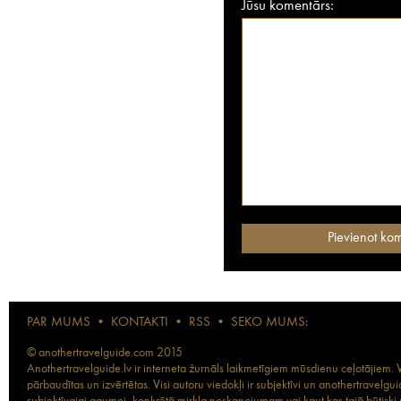
Jūsu komentārs:
PAR MUMS
•
KONTAKTI
•
RSS
•
SEKO MUMS:
© anothertravelguide.com 2015
Anothertravelguide.lv ir interneta žurnāls laikmetīgiem mūsdienu ceļotājiem. Vi
pārbaudītas un izvērtētas. Visi autoru viedokļi ir subjektīvi un anothertravel