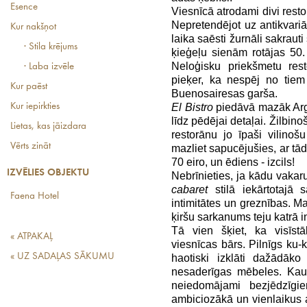
Esence
Viesnīcā atrodami divi resto
Nepretendējot uz antikvariā
Kur nakšņot
laika saēsti žurnāli sakraut
· Stila krējums
ķieģeļu sienām rotājas 50.
Neloģisku priekšmetu rest
· Laba izvēle
pieķer, ka nespēj no tiem
Kur paēst
Buenosairesas garša.
Kur iepirkties
El Bistro
piedāvā mazāk Arge
līdz pēdējai detaļai. Žilbin
Lietas, kas jāizdara
restorānu jo īpaši vilinoš
Vērts zināt
mazliet sapucējušies, ar tā
70 eiro, un ēdiens - izcils!
IZVĒLIES OBJEKTU
Nebrīnieties, ja kādu vakaru
cabaret
stilā iekārtotajā 
Faena Hotel
intimitātes un greznības. Ma
ķiršu sarkanums teju katrā i
Tā vien šķiet, ka visīstā
« ATPAKAĻ
viesnīcas bārs. Pilnīgs ku-k
« UZ SADAĻAS SĀKUMU
haotiski izklāti dažādāko
nesaderīgas mēbeles. Kaut
neiedomājami bezjēdzīg
ambiciozākā un vienlaikus ar