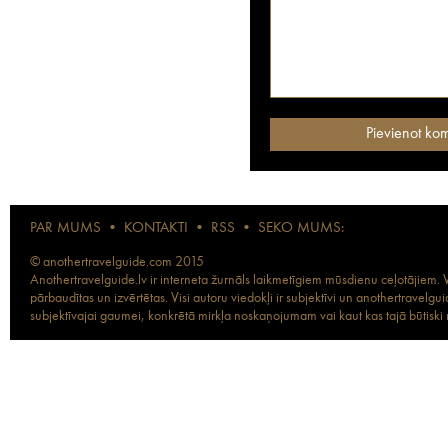
PAR MUMS
•
KONTAKTI
•
RSS
•
SEKO MUMS:
© anothertravelguide.com 2015
Anothertravelguide.lv ir interneta žurnāls laikmetīgiem mūsdienu ceļotājiem. Vi
pārbaudītas un izvērtētas. Visi autoru viedokļi ir subjektīvi un anothertravel
subjektīvajai gaumei, konkrētā mirkļa noskaņojumam vai kaut kas tajā būtiski ma