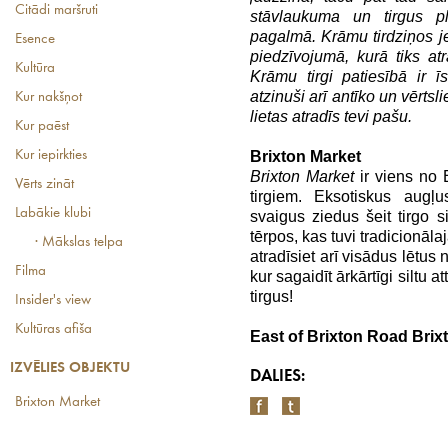
Citādi maršruti
stāvlaukuma un tirgus pl
pagalmā. Krāmu tirdziņos j
Esence
piedzīvojumā, kurā tiks atr
Kultūra
Krāmu tirgi patiesībā ir 
atzinuši arī antīko un vērtsl
Kur nakšņot
lietas atradīs tevi pašu.
Kur paēst
Kur iepirkties
Brixton Market
Brixton Market
ir viens no 
Vērts zināt
tirgiem. Eksotiskus augļ
Labākie klubi
svaigus ziedus šeit tirgo
tērpos, kas tuvi tradicionāl
· Mākslas telpa
atradīsiet arī visādus lētus 
Filma
kur sagaidīt ārkārtīgi siltu 
tirgus!
Insider's view
Kultūras afiša
East of Brixton Road Brix
IZVĒLIES OBJEKTU
DALIES:
Brixton Market