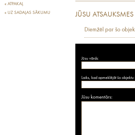
« ATPAKAĻ
« UZ SADAĻAS SĀKUMU
JŪSU ATSAUKSMES
Diemžēl par šo objek
Jūsu vārds:
Laiks, kad apmeklējāt šo objektu:
Jūsu komentārs: