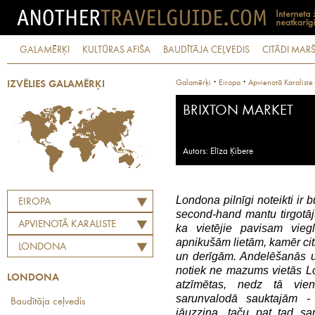
GALAMĒRĶI
KULTŪRAS AFIŠA
BAUDĪTĀJA CEĻVEDIS
CITĀDI MARŠ
·
·
Galamērķi
Eiropa
Apvienotā Karaliste
IZVĒLIES GALAMĒRĶI
BRIXTON MARKET
Autors: Elīza Ķibere
Londona pilnīgi noteikti ir b
EIROPA
second-hand mantu tirgotāj
APVIENOTĀ KARALISTE
ka vietējie pavisam vie
apnikušām lietām, kamēr citi
LONDONA
un derīgām. Andelēšanās 
notiek ne mazums vietās Lo
LONDONA
atzīmētas, nedz tā vien
sarunvalodā sauktajām - 
Baudītāja ceļvedis
jāuzzina, taču pat tad sa