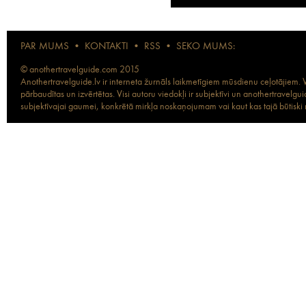
PAR MUMS
•
KONTAKTI
•
RSS
•
SEKO MUMS:
© anothertravelguide.com 2015
Anothertravelguide.lv ir interneta žurnāls laikmetīgiem mūsdienu ceļotājiem. Vi
pārbaudītas un izvērtētas. Visi autoru viedokļi ir subjektīvi un anothertravel
subjektīvajai gaumei, konkrētā mirkļa noskaņojumam vai kaut kas tajā būtiski ma