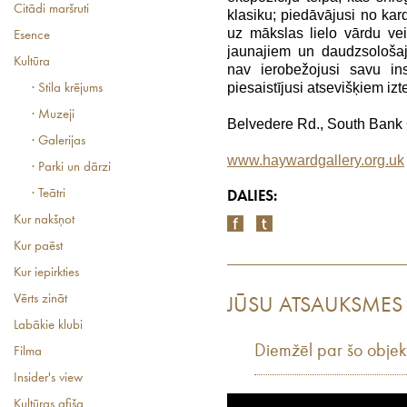
Citādi maršruti
klasiku; piedāvājusi no kard
uz mākslas lielo vārdu vei
Esence
jaunajiem un daudzsološaj
Kultūra
nav ierobežojusi savu ins
piesaistījusi atsevišķiem iz
· Stila krējums
· Muzeji
Belvedere Rd., South Bank
· Galerijas
www.haywardgallery.org.uk
· Parki un dārzi
· Teātri
DALIES:
Kur nakšņot
Kur paēst
Kur iepirkties
Vērts zināt
JŪSU ATSAUKSMES
Labākie klubi
Diemžēl par šo objek
Filma
Insider's view
Kultūras afiša