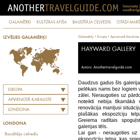
GALAMĒRĶI
KULTŪRAS AFIŠA
BAUDĪTĀJA CEĻVEDIS
CITĀDI MARŠ
·
·
Galamērķi
Eiropa
Apvienotā Karaliste
IZVĒLIES GALAMĒRĶI
HAYWARD GALLERY
Autors: Anothertravelguide.com
Daudzus gadus šīs galerijas
pelēkais nams bez logiem v
EIROPA
zālei. Neraugoties uz pārdo
APVIENOTĀ KARALISTE
noteikti nebija tīkamākā 
renovācija manījusi situācij
LONDONA
plašākas ekspozīciju te
Greiema radītais spoguļs
LONDONA
galerijas tēls.
Lai gan - neraugoties uz 
Baudītāja ceļvedis
ekspozīciju telpa, kas sni