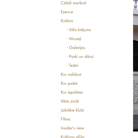
Citādi maršruti
Esence
Kultūra
· Stila krējums
· Muzeji
· Galerijas
· Parki un dārzi
· Teātri
Kur nakšņot
Kur paēst
Kur iepirkties
Vērts zināt
Labākie klubi
Filma
Insider's view
Kultūras afiša