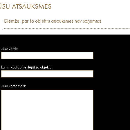
ŪSU ATSAUKSMES
Diemžēl par šo objektu atsauksmes nav saņemtas
Jūsu vārds:
Laiks, kad apmeklējāt šo objektu:
Jūsu komentārs: