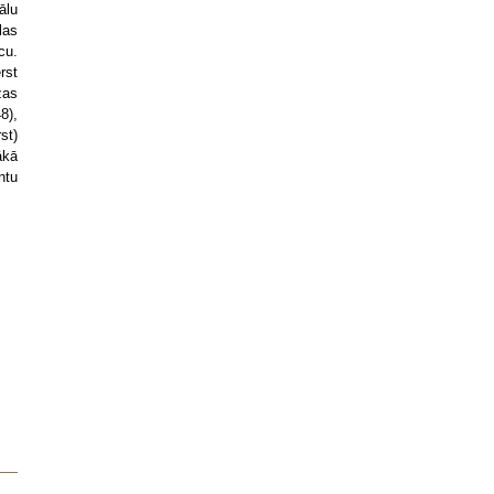
ālu
las
cu.
rst
zas
8),
st)
ākā
ntu