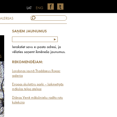
LAT
ENG
ALERIJAS
SAŅEM JAUNUMUS
Ierakstiet savu e-pasta adresi, ja
vēlaties saņemt ikmēneša jaunumus.
S
REKOMENDĒJAM:
Londonas jaunā Thaddaeus Ropac
galerija
Eiropas skulptūru parki – laikmetīgās
mākslas telpa atelpai
Diānas Venē mākslinieku radīto rotu
kolekcija