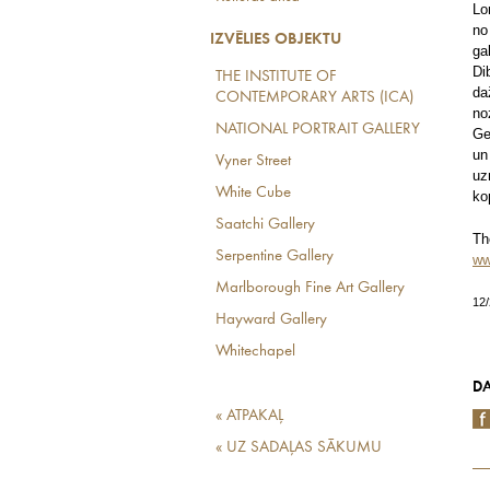
Lo
no
IZVĒLIES OBJEKTU
ga
Di
THE INSTITUTE OF
da
CONTEMPORARY ARTS (ICA)
no
NATIONAL PORTRAIT GALLERY
Ge
un
Vyner Street
uz
White Cube
ko
Saatchi Gallery
Th
Serpentine Gallery
ww
Marlborough Fine Art Gallery
12
Hayward Gallery
Whitechapel
DA
« ATPAKAĻ
« UZ SADAĻAS SĀKUMU