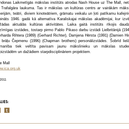
ndonas Laikmetīgās mākslas institūts atrodas Nash House uz The Mall, net
 Trafalgāra laukuma. Tas ir mākslas un kultūras centrs ar vairākām māks
lerijām, teātri, diviem kinoteātriem, grāmatu veikalu un ļoti patīkamu kafejnī
bināts 1946. gadā kā alternatīva Karaliskajai mākslas akadēmijai, kur izvē
žādas aktuālās kultūras aktivitātes. Laika gaitā institūts rīkojis daud
zīmīgas izstādes, tostarp pirmo Pablo Pikaso darbu izstādi Lielbritānijā (194
rharda Rihtera (1989) (Gerhard Richter), Damjena Hērsta (1991) (Damien Hir
 brāļu Čepmenu (1996) (Chapman brothers) personālizstādes. Šobrīd liel
manība tiek veltīta pavisam jaunu mākslinieku un mākslas stude
pizstādēm un dažādiem starpdisciplināriem projektiem.
e Mall
w.ica.org.uk
/2011
LIES: