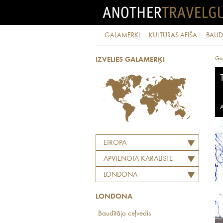
GALAMĒRĶI
KULTŪRAS AFIŠA
BAUD
Ga
IZVĒLIES GALAMĒRĶI
A
EIROPA
APVIENOTĀ KARALISTE
LONDONA
LONDONA
Baudītāja ceļvedis