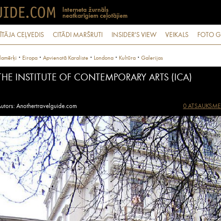
ĪTĀJA CEĻVEDIS
CITĀDI MARŠRUTI
INSIDER'S VIEW
VEIKALS
FOTO G
·
·
·
·
·
lamērķi
Eiropa
Apvienotā Karaliste
Londona
Kultūra
Galerijas
THE INSTITUTE OF CONTEMPORARY ARTS (ICA)
utors: Anothertravelguide.com
0 ATSAUKSME