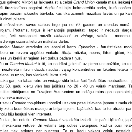
rgus galveno Viktorijas laikmeta stila celtni
Grand Union
kanāla malā ieskauj t
aši tirdzniecības pagalmi. Agrāk šeit bijis kokmateriālu parks, kurā nonāca
elajām baržām izkrautie būvkoki, kas tika uzņemti mazākas laivās un pa kan
ludināti pilsētā.
it mākslinieki savus darbus tirgo jau no 70. gadiem un stendus nomā 
projām. Protams, tirgus ir iemantojis popularitāti, tāpēc ir nedaudz dārgā
teic, šeit sastapsiet mazāk
oldschool
un
vintage
, vairāk - modernu
sdienīgu dizaina lietu un mākslas darbu.
mden Market
atradīsiet arī absolūti ķerto
Cyberdog
- futūristiskās mod
uberu un reiveru apģērbu veikalu. Skaļa mūzika, neons, fliteri, gliteri, kļ
kses un krekli ar ragiem šeit trakus padara tīņus.
ču ar
Camden Market
ir tā, ka nedrīkst „iekrist" uz pirmo un spožāko, ko red
i neiztērētu milzum daudz naudas, vajag koncentrēties un lūkoties lētāku li
rzienā un uz to, kas vienkārši iekrīt sirdī.
saka gan, ka labas retro un
vintage
stila lietas šeit īpaši lētas neatradīsiet - 
du 60. gadu kleitu vien būs jāšķiras no 20 - 40 un vairāk mārciņām. T
kstilizstrādājumus no Tuvajiem Austrumiem un indiāņu rotas gan nopirksiet 
enu nieka mārciņu.
r savu
Camden
top-pirkumu noteikti uzskatu pasaulslavenā japāņu zīmola
He
tty
zelta kosmētikas maciņu ar briljantiņiem. Tajā laikā, kad to tur atradu, par
molu biju lasījusi vien internetā.
ču tas, ko noteikti
Camden Market
vajadzētu izdarīt - ir paēst ķīniešu, jap
i meksikāņu virtuvē. Un vēlams turp doties vakarpusē, kad uz pusi lielā
rcijas tiek atdotas par puscenu. Tā nu kādu vakaru veltīju nesteidzī