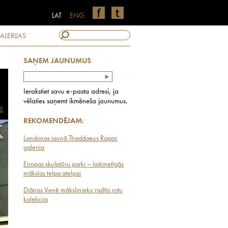
LAT
ENG
ALERIJAS
SAŅEM JAUNUMUS
Ierakstiet savu e-pasta adresi, ja
vēlaties saņemt ikmēneša jaunumus.
S
REKOMENDĒJAM:
Londonas jaunā Thaddaeus Ropac
galerija
Eiropas skulptūru parki – laikmetīgās
mākslas telpa atelpai
Diānas Venē mākslinieku radīto rotu
kolekcija