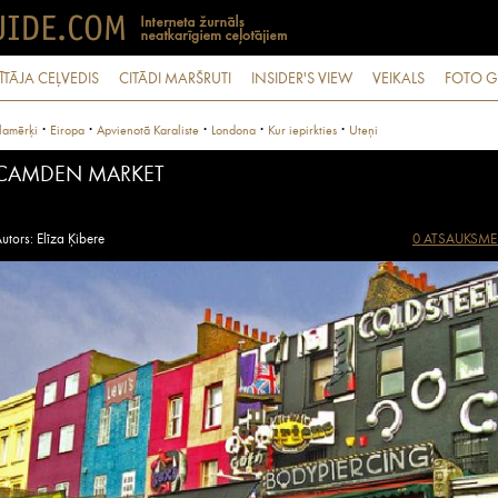
ĪTĀJA CEĻVEDIS
CITĀDI MARŠRUTI
INSIDER'S VIEW
VEIKALS
FOTO G
·
·
·
·
·
lamērķi
Eiropa
Apvienotā Karaliste
Londona
Kur iepirkties
Uteņi
CAMDEN MARKET
utors: Elīza Ķibere
0 ATSAUKSME