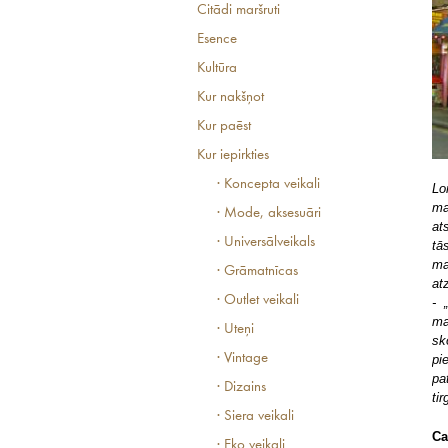
Citādi maršruti
Esence
Kultūra
Kur nakšņot
Kur paēst
Kur iepirkties
· Koncepta veikali
Lo
ma
· Mode, aksesuāri
at
· Universālveikals
tā
ma
· Grāmatnīcas
at
· Outlet veikali
- 
ma
· Uteņi
sk
· Vintage
pi
pa
· Dizains
ti
· Siera veikali
Ca
· Eko veikali