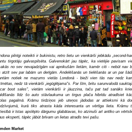
ndona pilnīgi noteikti ir bukinistu, retro lietu un vienkārši jebkādu „second-ha
ntu tirgotāju galvaspilsēta. Galvenokārt jau tāpēc, ka vietējie pavisam vie
sakās no sev nevajadzīgām vai apnikušām lietām, kamēr citi - nebūt nav bi
s atzīt sev par labām un derīgām. Andelēšanās un tielēšanās ar un par šā
ntām notiek ne mazums vietās Londonā - bieži vien tās nav nedz kar
zīmētas, nedz tā vienkārši „iegūglējama"s. Par šīm, britu sarunvalodā saukta
„car boot sales", vietām vienkārši ir jāuzzina, taču pat tad sanāks krie
ldīšanās līdz šo auto stāvlaukuma un tirgus plača hibrīdu atradīsiet kā
olas pagalmā. Krāmu tirdziņos jeb uteņos jādodas ar attieksmi kā do
edzīvojumā, kurā tiks atrasta kāda interesanta un vērtīga lieta. Krāmu ti
tiesībā ir īstas apslēpto dārgumu glabātavas, ko atzinuši arī antīko un vērtsli
rgus eksperti, tāpēc jābūt brīvam un lietas atradīs tevi pašu.
mden Market