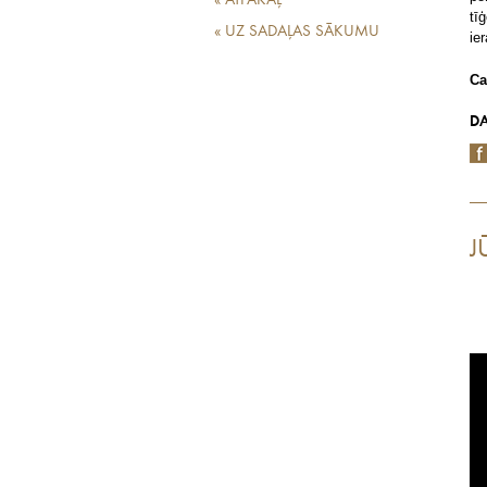
« ATPAKAĻ
tī
« UZ SADAĻAS SĀKUMU
ie
Ca
DA
J