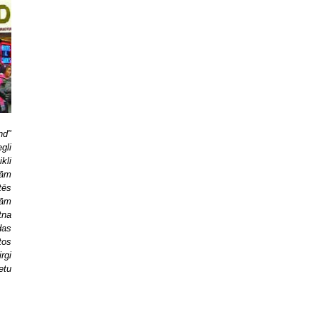
nd"
gli
kli
dām
tēs
jām
tna
das
tos
rgi
etu