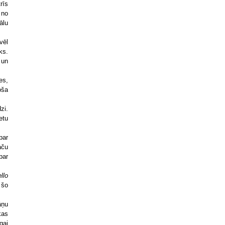
rīs
 no
ālu
vēl
ks.
 un
es,
oša
zi.
etu
par
aču
par
llo
 šo
āņu
kas
gai