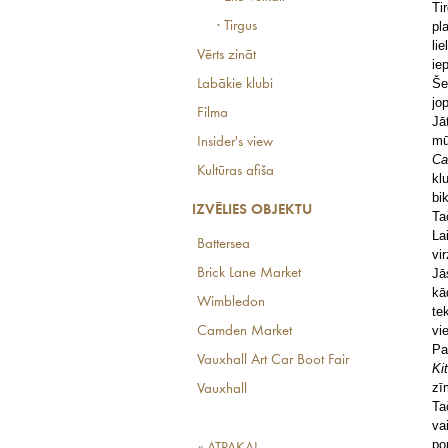
Ti
pl
· Tirgus
li
Vērts zināt
iep
Še
Labākie klubi
jo
Filma
Jā
mū
Insider's view
Ca
Kultūras afiša
kl
bi
IZVĒLIES OBJEKTU
Ta
La
Battersea
vi
Jā
Brick Lane Market
kā
Wimbledon
te
vi
Camden Market
Pa
Vauxhall Art Car Boot Fair
Ki
zī
Vauxhall
Ta
va
po