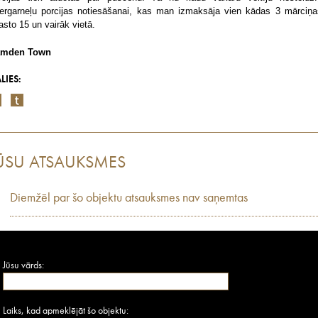
ģergarneļu porcijas notiesāšanai, kas man izmaksāja vien kādas 3 mārciņa
rasto 15 un vairāk vietā.
mden Town
LIES:
ŪSU ATSAUKSMES
Diemžēl par šo objektu atsauksmes nav saņemtas
Jūsu vārds:
Laiks, kad apmeklējāt šo objektu: