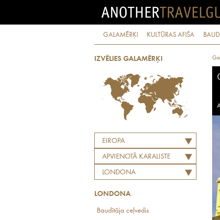
GALAMĒRĶI
KULTŪRAS AFIŠA
BAUD
Ga
IZVĒLIES GALAMĒRĶI
A
EIROPA
APVIENOTĀ KARALISTE
LONDONA
LONDONA
Baudītāja ceļvedis