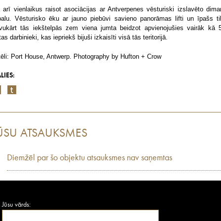
 arī vienlaikus raisot asociācijas ar Antverpenes vēsturiski izslavēto dima
palu. Vēsturisko ēku ar jauno piebūvi savieno panorāmas lifti un īpašs til
vukārt tās iekštelpās zem viena jumta beidzot apvienojušies vairāk kā 
as darbinieki, kas iepriekš bijuši izkaisīti visā tās teritorijā.
tēli: Port House, Antwerp. Photography by Hufton + Crow
LIES:
ŪSU ATSAUKSMES
Diemžēl par šo objektu atsauksmes nav saņemtas
Jūsu vārds: