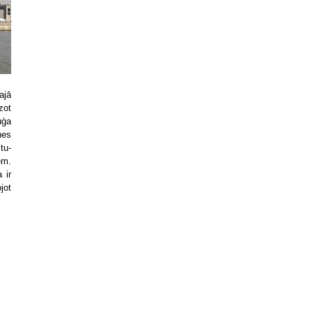
ajā
zot
uģa
nes
tu-
em.
 ir
jot