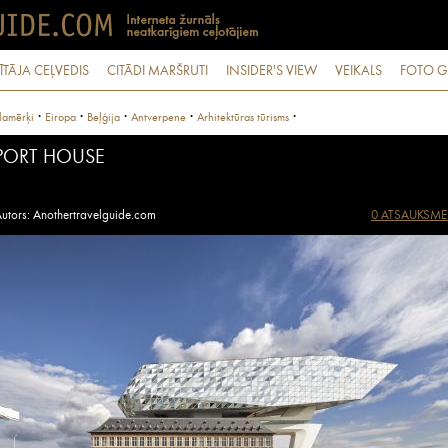
ĪTĀJA CEĻVEDIS
CITĀDI MARŠRUTI
INSIDER'S VIEW
VEIKALS
FOTO G
·
·
·
·
·
lamērķi
Eiropa
Beļģija
Antverpene
Arhitektūras tūrisms
PORT HOUSE
utors: Anothertravelguide.com
0 ATSAUKSME