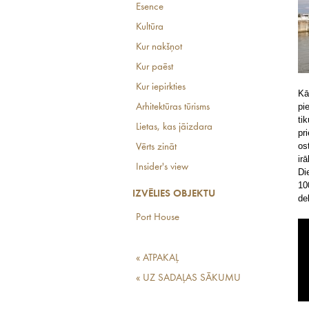
Esence
Kultūra
Kur nakšņot
Kur paēst
Kur iepirkties
Kā
pi
Arhitektūras tūrisms
ti
Lietas, kas jāizdara
pr
os
Vērts zināt
ir
Insider's view
Di
10
IZVĒLIES OBJEKTU
de
Port House
« ATPAKAĻ
« UZ SADAĻAS SĀKUMU