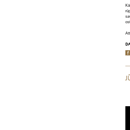
Kā
rū
sa
ost
At
DA
J