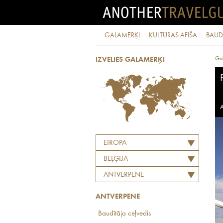
GALAMĒRĶI
KULTŪRAS AFIŠA
BAUD
Ga
IZVĒLIES GALAMĒRĶI
A
EIROPA
BEĻĢIJA
ANTVERPENE
ANTVERPENE
Baudītāja ceļvedis