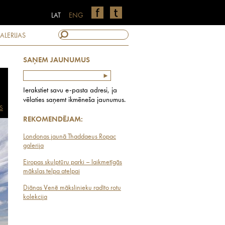
LAT
ENG
ALERIJAS
SAŅEM JAUNUMUS
Ierakstiet savu e-pasta adresi, ja
vēlaties saņemt ikmēneša jaunumus.
S
REKOMENDĒJAM:
Londonas jaunā Thaddaeus Ropac
galerija
Eiropas skulptūru parki – laikmetīgās
mākslas telpa atelpai
Diānas Venē mākslinieku radīto rotu
kolekcija