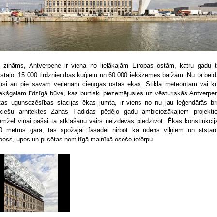
 zināms, Antverpene ir viena no lielākajām Eiropas ostām, katru gadu t
estājot 15 000 tirdzniecības kuģiem un 60 000 iekšzemes baržām. Nu tā beid
kusi arī pie savam vērienam cienīgas ostas ēkas. Stikla meteorītam vai k
iekšgalam līdzīgā būve, kas burtiski piezemējusies uz vēsturiskās Antverpe
tas ugunsdzēsības stacijas ēkas jumta, ir viens no nu jau leģendārās bri
ākiešu arhitektes Zahas Hadidas pēdējo gadu ambiciozākajiem projekti
emžēl viņai pašai tā atklāšanu vairs neizdevās piedzīvot. Ēkas konstrukcija
0 metrus gara, tās spožajai fasādei ņirbot kā ūdens viļņiem un atstaro
bess, upes un pilsētas nemitīgā mainībā esošo ietērpu.