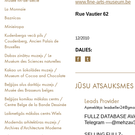
Musée fin-de-siècle
www.fine-arts-museum.be
La Monnaie
Rue Vautier 62
Baznīcas
Minieiropa
Kudenberga vecā pils /
12/2010
Coudenberg, Ancien Palais de
Bruxelles
DALIES:
Dabas zinātņu muzejs / Le
Muséum des Sciences naturelles
Kakao un šokolādes muzejs /
Museum of Cocoa and Chocolate
Beļģijas alus darītāju muzejs /
JŪSU ATSAUKSMES
Musée des Brasseurs belges
Beļģijas komiksu mākslas centrs /
Leads Provider
Centre Belge de la Bande Dessinée
Apmeklēja: leadseller24@gma
Laikmetīgās mākslas centrs Wiels
FULLZ DATABASE AV
Telegram ----@mehzav32
Modernās arhitektūras muzejs /
Archives d'Architecture Moderne
SELLING FULLZ-