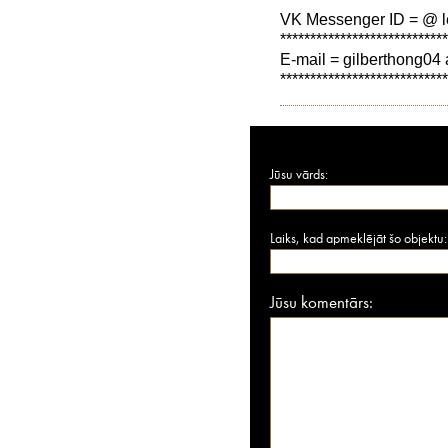
VK Messenger ID = @ l
****************************
E-mail = gilberthong04 
****************************
Jūsu vārds:
Laiks, kad apmeklējāt šo objektu:
Jūsu komentārs: