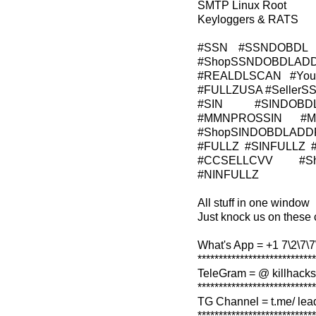
SMTP Linux Root
Keyloggers & RATS
#SSN #SSNDOBDL 
#ShopSSNDOBDLADD
#REALDLSCAN #Young
#FULLZUSA #Seller
#SIN #SINDOBD
#MMNPROSSIN #M
#ShopSINDOBDLADD
#FULLZ #SINFULLZ 
#CCSELLCVV #Sh
#NINFULLZ
All stuff in one window
Just knock us on these 
What's App = +1 7\2\7\7\
****************************
TeleGram = @ killhacks
****************************
TG Channel = t.me/ lea
****************************