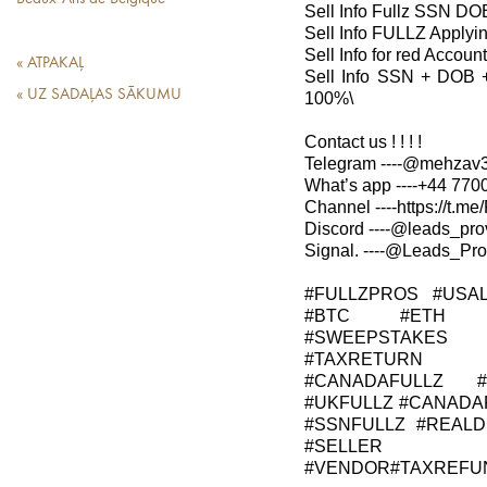
Sell Info Fullz SSN DO
Sell Info FULLZ Applyi
Sell Info for red Acco
« ATPAKAĻ
Sell Info SSN + DOB 
« UZ SADAĻAS SĀKUMU
100%\
Contact us ! ! ! !
Telegram ----@mehzav32
What’s app ----+44 7700
Channel ----https://t.m
Discord ----@leads_prov
Signal. ----@Leads_Prov
#FULLZPROS #USA
#BTC #ETH #
#SWEEPSTAKES 
#TAXRETURN #
#CANADAFULLZ 
#UKFULLZ #CANADA
#SSNFULLZ #REALD
#SELLER
#VENDOR#TAXREFUND