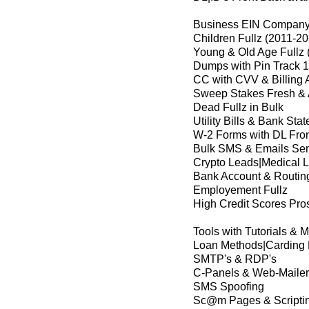
Business EIN Company 
Children Fullz (2011-2
Young & Old Age Fullz 
Dumps with Pin Track 1
CC with CVV & Billing 
Sweep Stakes Fresh & 
Dead Fullz in Bulk
Utility Bills & Bank Sta
W-2 Forms with DL Fro
Bulk SMS & Emails Se
Crypto Leads|Medical 
Bank Account & Routin
Employement Fullz
High Credit Scores Pros
Tools with Tutorials & 
Loan Methods|Carding
SMTP's & RDP's
C-Panels & Web-Mailer
SMS Spoofing
Sc@m Pages & Scripti