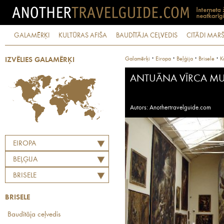
GALAMĒRĶI
KULTŪRAS AFIŠA
BAUDĪTĀJA CEĻVEDIS
CITĀDI MARŠ
·
·
·
·
Galamērķi
Eiropa
Beļģija
Brisele
K
IZVĒLIES GALAMĒRĶI
ANTUĀNA VĪRCA MUZ
Autors: Anothertravelguide.com
EIROPA
BEĻĢIJA
BRISELE
BRISELE
Baudītāja ceļvedis