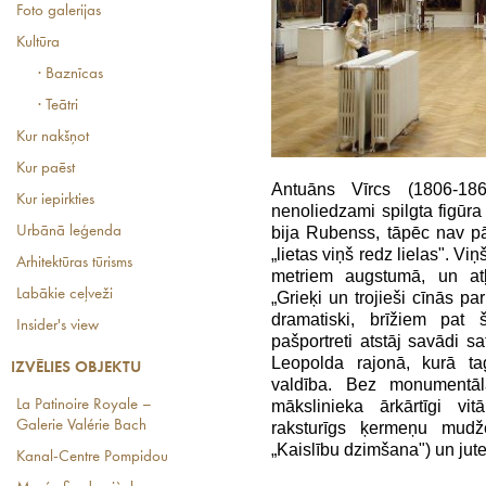
Foto galerijas
Kultūra
· Baznīcas
· Teātri
Kur nakšņot
Kur paēst
Antuāns Vīrcs (1806-1865
Kur iepirkties
nenoliedzami spilgta figūr
Urbānā leģenda
bija Rubenss, tāpēc nav pā
„lietas viņš redz lielas". Vi
Arhitektūras tūrisms
metriem augstumā, un atļ
Labākie ceļveži
„Grieķi un trojieši cīnās pa
dramatiski, brīžiem pat š
Insider's view
pašportreti atstāj savādi s
Leopolda rajonā, kurā ta
IZVĒLIES OBJEKTU
valdība. Bez monumentāl
La Patinoire Royale –
mākslinieka ārkārtīgi vi
Galerie Valérie Bach
raksturīgs ķermeņu mudž
„Kaislību dzimšana") un jute
Kanal-Centre Pompidou