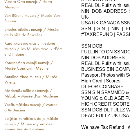
Viktora Orta muzejs / Horta
REAL DL Fullz with Iss
Museum
NIN DOB ADDRESS
Van Būrenu muzejs / Musée Van
UK-
Buuren
USA UK CANADA SSN
SSN | SIN | NIN | E
Briseles pilsētas muzejs / Musée
#TAXREFUND | PASS
de la ville de Bruxelles
Karaliskais mākslas un vēstures
SSN DOB
muzejs / Les Musées royaux d'Art
FULL INFO ON SSND
et d'Histoire
NIN DOB ADDRESS
Konstantēna Menjē muzejs /
REAL DL Fullz with Iss
Musée Constantin Meunier
BUSINESS EIN COM
Passport Photos with Se
Antuāna Vīrca muzejs / Musée
High Credit Scores
Wiertz
DL FOR COINBASE
Modernās mākslas muzejs /
SSN SIN SPAMMED &
Mrbab – Musée d'art Moderne
YOUNG & OLD AGE F
HIGH CREDIT SCORE
Vecās mākslas muzejs / Musee
SSN DOB DL FULLZ W
d'Art Ancien
DEAD FULLZ UK USA
Beļģijas karaliskais daiļo mākslu
muzejs / Musee royaux des
We have Tax Refund , 
Beaux-Arts de Belgique