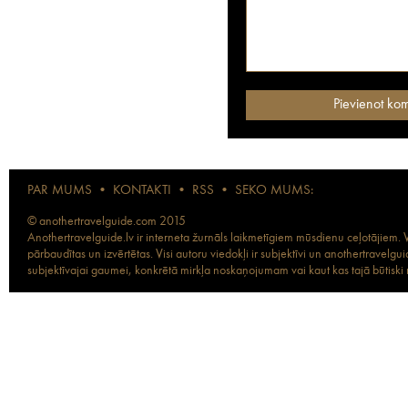
PAR MUMS
•
KONTAKTI
•
RSS
•
SEKO MUMS:
© anothertravelguide.com 2015
Anothertravelguide.lv ir interneta žurnāls laikmetīgiem mūsdienu ceļotājiem. Vi
pārbaudītas un izvērtētas. Visi autoru viedokļi ir subjektīvi un anothertravel
subjektīvajai gaumei, konkrētā mirkļa noskaņojumam vai kaut kas tajā būtiski ma