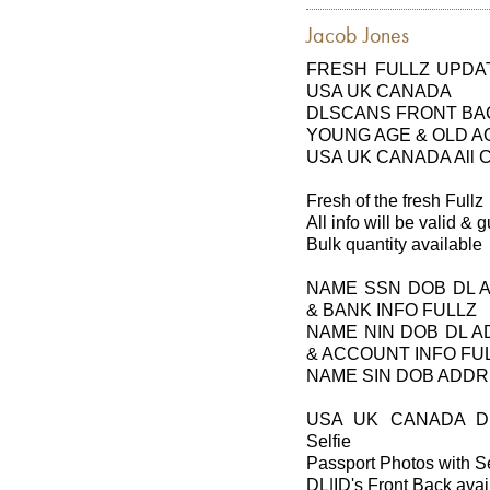
Jacob Jones
FRESH FULLZ UPDAT
USA UK CANADA
DLSCANS FRONT BAC
YOUNG AGE & OLD A
USA UK CANADA All Cit
Fresh of the fresh Fullz
All info will be valid &
Bulk quantity available
NAME SSN DOB DL 
& BANK INFO FULLZ
NAME NIN DOB DL 
& ACCOUNT INFO FU
NAME SIN DOB ADDR
USA UK CANADA DL
Selfie
Passport Photos with Se
DL|ID's Front Back avai