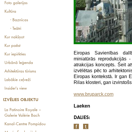
Foto galerijas
Kultūra
· Baznīcas
· Teātri
Kur nakšņot
Kur paēst
Eiropas Savienības dalīb
Kur iepirkties
miniatūrās reprodukcijās - 
Urbānā leģenda
atrakcijas koncepts. Šeit a
izvēlētas pēc to arhitekton
Arhitektūras tūrisms
Eiropas kontekstā. Ir gan 
Labākie ceļveži
Rilas klosteri, gan izvirsto
Insider's view
www.bruparck.com
IZVĒLIES OBJEKTU
Laeken
La Patinoire Royale –
Galerie Valérie Bach
DALIES:
Kanal-Centre Pompidou