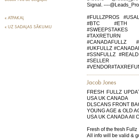
Signal. ----@Leads_Prov
#FULLZPROS #USA
« ATPAKAĻ
#BTC #ETH #
« UZ SADAĻAS SĀKUMU
#SWEEPSTAKES 
#TAXRETURN #
#CANADAFULLZ 
#UKFULLZ #CANADA
#SSNFULLZ #REALD
#SELLER
#VENDOR#TAXREFUND
Jacob Jones
FRESH FULLZ UPDAT
USA UK CANADA
DLSCANS FRONT BAC
YOUNG AGE & OLD A
USA UK CANADA All Cit
Fresh of the fresh Fullz
All info will be valid &