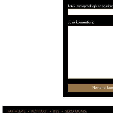
Laiks, kad apmeklējāt šo objektu:
Jūsu komentārs:
PAR MUMS
•
KONTAKTI
•
RSS
•
SEKO MUMS: