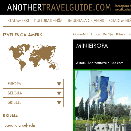
GALAMĒRĶI
KULTŪRAS AFIŠA
BAUDĪTĀJA CEĻVEDIS
CITĀDI MARŠ
·
·
·
·
Galamērķi
Eiropa
Beļģija
Brisele
K
IZVĒLIES GALAMĒRĶI
MINIEIROPA
Autors: Anothertravelguide.com
EIROPA
BEĻĢIJA
BRISELE
BRISELE
Baudītāja ceļvedis