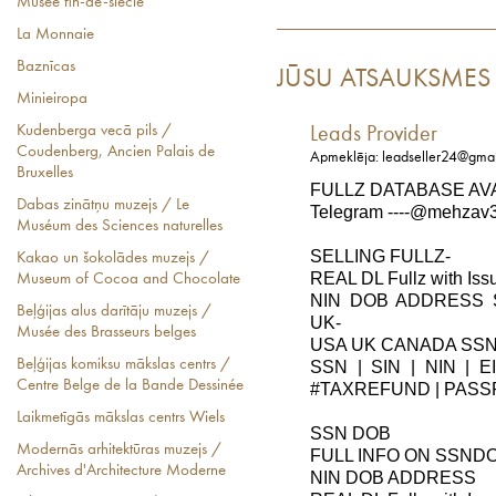
Musée fin-de-siècle
La Monnaie
Baznīcas
JŪSU ATSAUKSMES
Minieiropa
Kudenberga vecā pils /
Leads Provider
Coudenberg, Ancien Palais de
Apmeklēja: leadseller24@gma
Bruxelles
FULLZ DATABASE AV
Dabas zinātņu muzejs / Le
Telegram ----@mehzav32
Muséum des Sciences naturelles
SELLING FULLZ-
Kakao un šokolādes muzejs /
REAL DL Fullz with Iss
Museum of Cocoa and Chocolate
NIN DOB ADDRESS
Beļģijas alus darītāju muzejs /
UK-
Musée des Brasseurs belges
USA UK CANADA SSN
Beļģijas komiksu mākslas centrs /
SSN | SIN | NIN | E
Centre Belge de la Bande Dessinée
#TAXREFUND | PASS
Laikmetīgās mākslas centrs Wiels
SSN DOB
Modernās arhitektūras muzejs /
FULL INFO ON SSND
Archives d'Architecture Moderne
NIN DOB ADDRESS