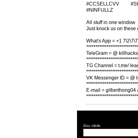
#CCSELLCVV #Sh
#NINFULLZ
All stuff in one window
Just knock us on these 
What's App = +1 7\2\7\7\
****************************
TeleGram = @ killhacks
****************************
TG Channel = t.me/ lea
****************************
VK Messenger ID = @ l
****************************
E-mail = gilberthong04 
****************************
Jūsu vārds: