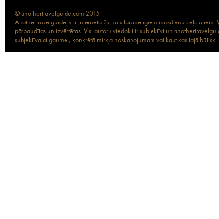
© anothertravelguide.com 2015
Anothertravelguide.lv ir interneta žurnāls laikmetīgiem mūsdienu ceļotājiem. Vi
pārbaudītas un izvērtētas. Visi autoru viedokļi ir subjektīvi un anothertravel
subjektīvajai gaumei, konkrētā mirkļa noskaņojumam vai kaut kas tajā būtiski ma