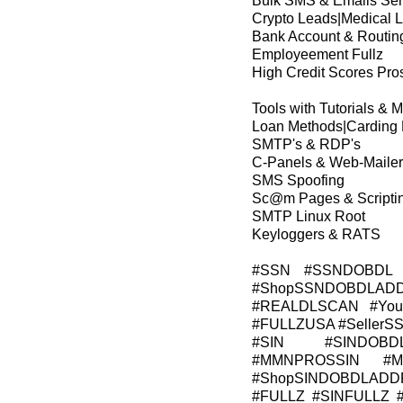
Bulk SMS & Emails Se
Crypto Leads|Medical 
Bank Account & Routin
Employeement Fullz
High Credit Scores Pros
Tools with Tutorials & 
Loan Methods|Carding
SMTP's & RDP's
C-Panels & Web-Mailer
SMS Spoofing
Sc@m Pages & Scripti
SMTP Linux Root
Keyloggers & RATS
#SSN #SSNDOBDL 
#ShopSSNDOBDLADD
#REALDLSCAN #Young
#FULLZUSA #Seller
#SIN #SINDOBD
#MMNPROSSIN #M
#ShopSINDOBDLADD
#FULLZ #SINFULLZ 