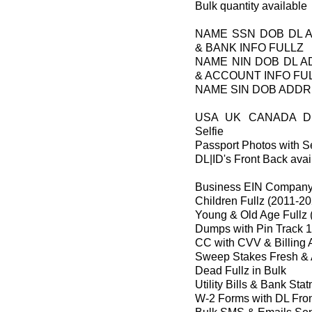
Bulk quantity available
NAME SSN DOB DL 
& BANK INFO FULLZ
NAME NIN DOB DL 
& ACCOUNT INFO FU
NAME SIN DOB ADDR
USA UK CANADA DL
Selfie
Passport Photos with Se
DL|ID's Front Back avai
Business EIN Company 
Children Fullz (2011-2
Young & Old Age Fullz 
Dumps with Pin Track 1
CC with CVV & Billing 
Sweep Stakes Fresh & 
Dead Fullz in Bulk
Utility Bills & Bank Sta
W-2 Forms with DL Fro