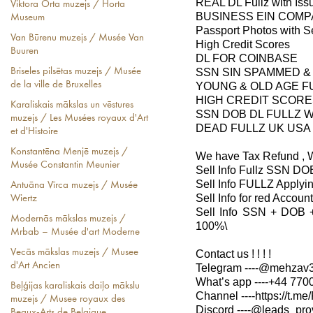
REAL DL Fullz with Iss
Viktora Orta muzejs / Horta
BUSINESS EIN COM
Museum
Passport Photos with Se
Van Būrenu muzejs / Musée Van
High Credit Scores
Buuren
DL FOR COINBASE
SSN SIN SPAMMED &
Briseles pilsētas muzejs / Musée
de la ville de Bruxelles
YOUNG & OLD AGE F
HIGH CREDIT SCORE
Karaliskais mākslas un vēstures
SSN DOB DL FULLZ W
muzejs / Les Musées royaux d'Art
DEAD FULLZ UK USA
et d'Histoire
Konstantēna Menjē muzejs /
We have Tax Refund , 
Musée Constantin Meunier
Sell Info Fullz SSN DO
Sell Info FULLZ Applyi
Antuāna Vīrca muzejs / Musée
Sell Info for red Acco
Wiertz
Sell Info SSN + DOB 
Modernās mākslas muzejs /
100%\
Mrbab – Musée d'art Moderne
Vecās mākslas muzejs / Musee
Contact us ! ! ! !
d'Art Ancien
Telegram ----@mehzav32
What’s app ----+44 7700
Beļģijas karaliskais daiļo mākslu
Channel ----https://t.m
muzejs / Musee royaux des
Discord ----@leads_prov
Beaux-Arts de Belgique