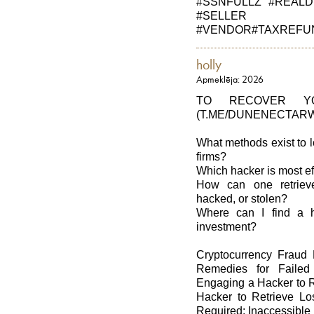
#SSNFULLZ #REALD
#SELLER
#VENDOR#TAXREFUND
holly
Apmeklēja: 2026
TO RECOVER YOU
(T.ME/DUNENECTAR
What methods exist to l
firms?
Which hacker is most eff
How can one retrieve
hacked, or stolen?
Where can I find a h
investment?
Cryptocurrency Fraud R
Remedies for Failed 
Engaging a Hacker to R
Hacker to Retrieve Los
Required: Inaccessible