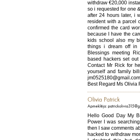
withdraw €20,000 insta
so i requested for one &
after 24 hours later, 
resident with a parcel
confirmed the card work
because I have the car
kids school also my b
things i dream off in 
Blessings meeting R
based hackers set out 
Contact Mr Rick for he
yourself and family bi
jm0525180@gmail.com
Best Regard Ms Olivia 
Olivia Patrick
Apmeklēja: patrickolivia315@
Hello Good Day My Be
Power I was searching f
then I saw comments ab
hacked to withdraw mo