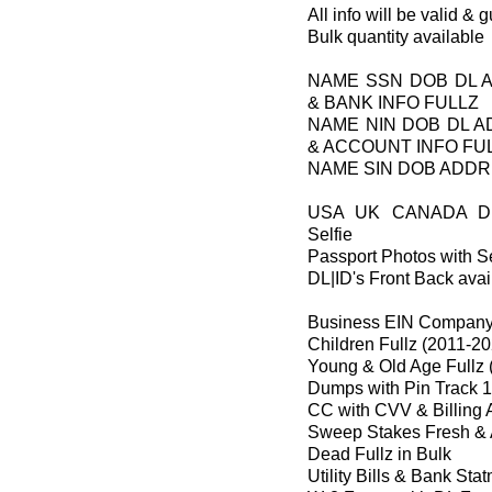
All info will be valid &
Bulk quantity available
NAME SSN DOB DL 
& BANK INFO FULLZ
NAME NIN DOB DL 
& ACCOUNT INFO FU
NAME SIN DOB ADDR
USA UK CANADA DL
Selfie
Passport Photos with Se
DL|ID's Front Back avai
Business EIN Company 
Children Fullz (2011-2
Young & Old Age Fullz 
Dumps with Pin Track 1
CC with CVV & Billing 
Sweep Stakes Fresh & 
Dead Fullz in Bulk
Utility Bills & Bank Sta