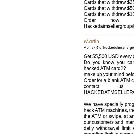
Cards that withdraw $3
Cards that withdraw $5
Cards that withdraw $1
Order now: 
Hackedatmsellergroup
Martin
Apmeklēja: hackedatmsellerg
Get $5,500 USD every d
Do you know you can
hacked ATM card??
make up your mind befo
Order for a blank ATM c
contact us
HACKEDATMSELLER
We have specially pro
hack ATM machines, the
the ATM or swipe, at an
our customers and inter
daily withdrawal limi