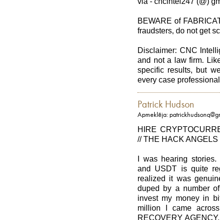
via - cncintel247 (@) gm
BEWARE of FABRICATED
fraudsters, do not get 
Disclaimer: CNC Intell
and not a law firm. Lik
specific results, but 
every case professionall
Patrick Hudson
Apmeklēja: patrickhudsonq@g
HIRE CRYPTOCURR
// THE HACK ANGEL
I was hearing stories.
and USDT is quite regr
realized it was genuin
duped by a number of
invest my money in bit
million I came acr
RECOVERY AGENCY, who 