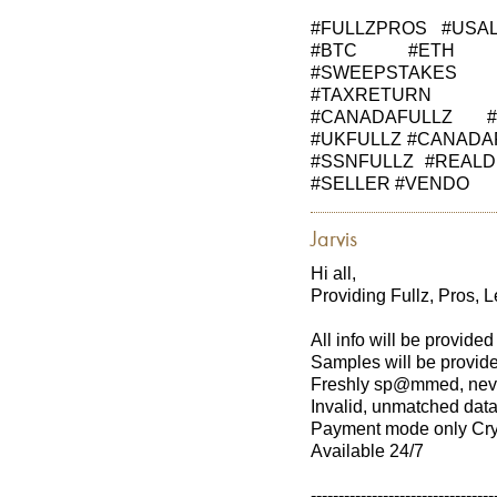
#FULLZPROS #USA
#BTC #ETH #
#SWEEPSTAKES 
#TAXRETURN #
#CANADAFULLZ 
#UKFULLZ #CANADA
#SSNFULLZ #REALD
#SELLER #VENDO
Jarvis
Hi all,
Providing Fullz, Pros, 
All info will be provide
Samples will be provide
Freshly sp@mmed, neve
Invalid, unmatched data
Payment mode only Cry
Available 24/7
---------------------------------