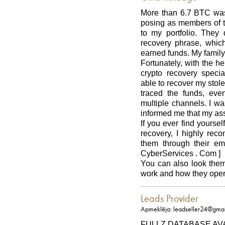
More than 6.7 BTC was
posing as members of t
to my portfolio. They
recovery phrase, which
earned funds. My family
Fortunately, with the he
crypto recovery speci
able to recover my stol
traced the funds, ev
multiple channels. I w
informed me that my as
If you ever find yourse
recovery, I highly rec
them through their e
CyberServices . Com ]
You can also look them 
work and how they oper
Leads Provider
Apmeklēja: leadseller24@gma
FULLZ DATABASE AV