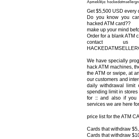
Apmeklēja: hackedatmsellerg
Get $5,500 USD every d
Do you know you can
hacked ATM card??
make up your mind befo
Order for a blank ATM c
contact us
HACKEDATMSELLER
We have specially pro
hack ATM machines, the
the ATM or swipe, at an
our customers and inter
daily withdrawal limi
spending limit in store
for :: and also if yo
services we are here fo
price list for the ATM 
Cards that withdraw $5
Cards that withdraw $1