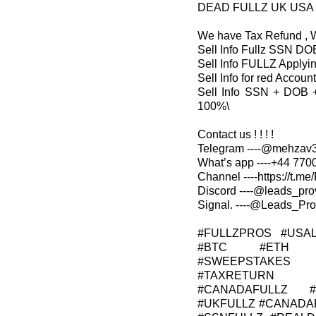
DEAD FULLZ UK USA
We have Tax Refund , 
Sell Info Fullz SSN DO
Sell Info FULLZ Applyi
Sell Info for red Acco
Sell Info SSN + DOB 
100%\
Contact us ! ! ! !
Telegram ----@mehzav32
What’s app ----+44 7700
Channel ----https://t.m
Discord ----@leads_prov
Signal. ----@Leads_Prov
#FULLZPROS #USA
#BTC #ETH #
#SWEEPSTAKES 
#TAXRETURN #
#CANADAFULLZ 
#UKFULLZ #CANADA