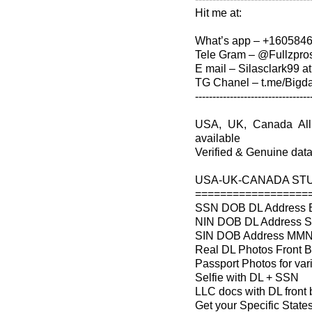
Hit me at:
What’s app – +160584
Tele Gram – @Fullzpro
E mail – Silasclark99 a
TG Chanel – t.me/Bigda
---------------------------------
USA, UK, Canada All 
available
Verified & Genuine dat
USA-UK-CANADA STU
==================
SSN DOB DL Address 
NIN DOB DL Address So
SIN DOB Address MMN
Real DL Photos Front 
Passport Photos for var
Selfie with DL + SSN
LLC docs with DL front
Get your Specific States