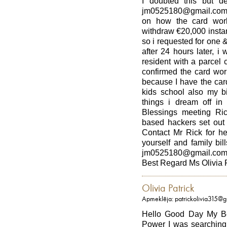
I doubted this but de
jm0525180@gmail.com 
on how the card work
withdraw €20,000 insta
so i requested for one &
after 24 hours later, 
resident with a parcel
confirmed the card work
because I have the car
kids school also my b
things i dream off in 
Blessings meeting R
based hackers set out 
Contact Mr Rick for he
yourself and family bi
jm0525180@gmail.com
Best Regard Ms Olivia 
Olivia Patrick
Apmeklēja: patrickolivia315@
Hello Good Day My Be
Power I was searching f