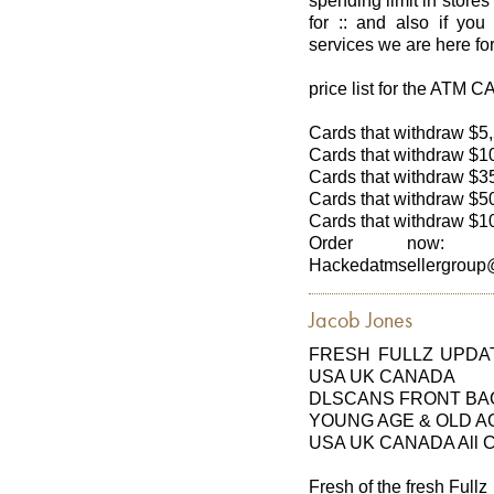
spending limit in store
for :: and also if yo
services we are here fo
price list for the ATM 
Cards that withdraw $5
Cards that withdraw $1
Cards that withdraw $3
Cards that withdraw $5
Cards that withdraw $1
Order now: 
Hackedatmsellergroup
Jacob Jones
FRESH FULLZ UPDAT
USA UK CANADA
DLSCANS FRONT BAC
YOUNG AGE & OLD A
USA UK CANADA All Cit
Fresh of the fresh Fullz