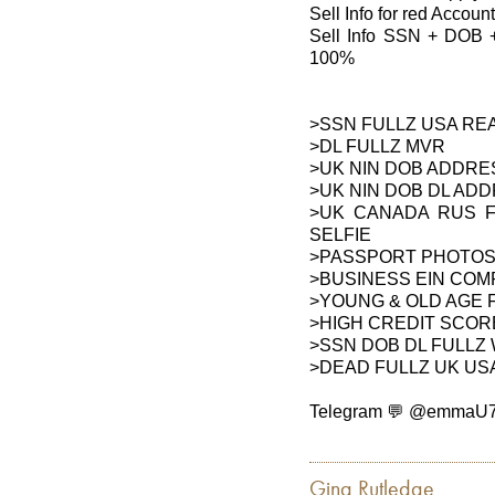
Sell Info for red Acco
Sell Info SSN + DOB 
100%
>SSN FULLZ USA RE
>DL FULLZ MVR
>UK NIN DOB ADDRE
>UK NIN DOB DL AD
>UK CANADA RUS F
SELFIE
>PASSPORT PHOTOS 
>BUSINESS EIN COM
>YOUNG & OLD AGE 
>HIGH CREDIT SCOR
>SSN DOB DL FULLZ 
>DEAD FULLZ UK US
Telegram 💬 @emmaU
Gina Rutledge