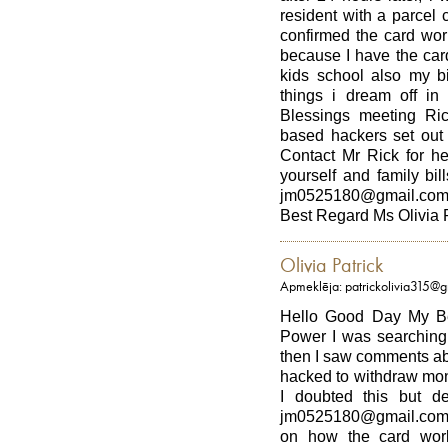
resident with a parcel
confirmed the card work
because I have the car
kids school also my b
things i dream off in 
Blessings meeting R
based hackers set out 
Contact Mr Rick for he
yourself and family bi
jm0525180@gmail.com
Best Regard Ms Olivia 
Olivia Patrick
Apmeklēja: patrickolivia315@
Hello Good Day My Be
Power I was searching f
then I saw comments ab
hacked to withdraw mo
I doubted this but de
jm0525180@gmail.com 
on how the card work