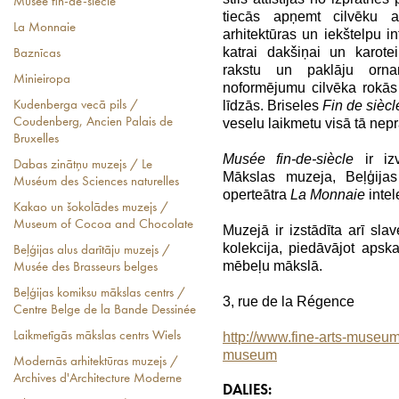
Musée fin-de-siècle
tiecās apņemt cilvēku 
La Monnaie
arhitektūras un iekštelpu in
katrai dakšiņai un karot
Baznīcas
rakstu un paklāju orn
Minieiropa
noformējumu cilvēka rokās
līdzās. Briseles
Fin de siècl
Kudenberga vecā pils /
veselu laikmetu visā tā nep
Coudenberg, Ancien Palais de
Bruxelles
Musée fin-de-siècle
ir izv
Dabas zinātņu muzejs / Le
Mākslas muzeja, Beļģijas
Muséum des Sciences naturelles
operteātra
La Monnaie
intel
Kakao un šokolādes muzejs /
Museum of Cocoa and Chocolate
Muzejā ir izstādīta arī sl
kolekcija, piedāvājot apskat
Beļģijas alus darītāju muzejs /
mēbeļu mākslā.
Musée des Brasseurs belges
Beļģijas komiksu mākslas centrs /
3, rue de la Régence
Centre Belge de la Bande Dessinée
http://www.fine-arts-museu
Laikmetīgās mākslas centrs Wiels
museum
Modernās arhitektūras muzejs /
Archives d'Architecture Moderne
DALIES: