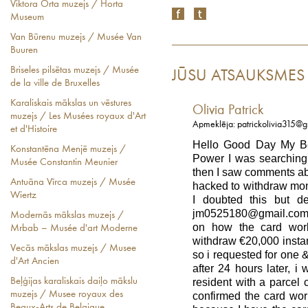
Viktora Orta muzejs / Horta
Museum
Van Būrenu muzejs / Musée Van
Buuren
Briseles pilsētas muzejs / Musée
JŪSU ATSAUKSMES
de la ville de Bruxelles
Karaliskais mākslas un vēstures
Olivia Patrick
muzejs / Les Musées royaux d'Art
Apmeklēja: patrickolivia315@
et d'Histoire
Hello Good Day My Be
Konstantēna Menjē muzejs /
Power I was searching f
Musée Constantin Meunier
then I saw comments ab
Antuāna Vīrca muzejs / Musée
hacked to withdraw mo
Wiertz
I doubted this but de
jm0525180@gmail.com 
Modernās mākslas muzejs /
on how the card work
Mrbab – Musée d'art Moderne
withdraw €20,000 insta
Vecās mākslas muzejs / Musee
so i requested for one &
d'Art Ancien
after 24 hours later, 
resident with a parcel
Beļģijas karaliskais daiļo mākslu
muzejs / Musee royaux des
confirmed the card work
Beaux-Arts de Belgique