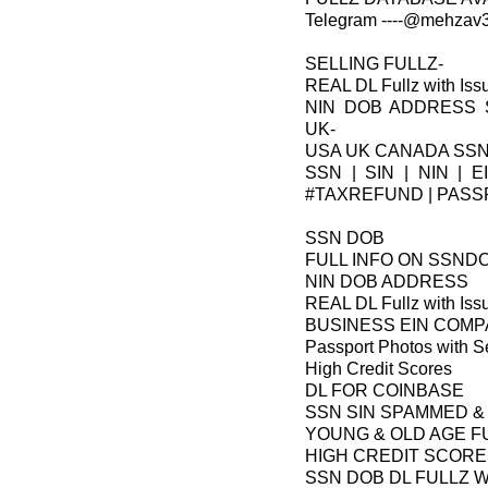
Telegram ----@mehzav32
SELLING FULLZ-
REAL DL Fullz with Iss
NIN DOB ADDRESS
UK-
USA UK CANADA SSN
SSN | SIN | NIN | E
#TAXREFUND | PASS
SSN DOB
FULL INFO ON SSND
NIN DOB ADDRESS
REAL DL Fullz with Iss
BUSINESS EIN COM
Passport Photos with Se
High Credit Scores
DL FOR COINBASE
SSN SIN SPAMMED &
YOUNG & OLD AGE F
HIGH CREDIT SCORE
SSN DOB DL FULLZ W