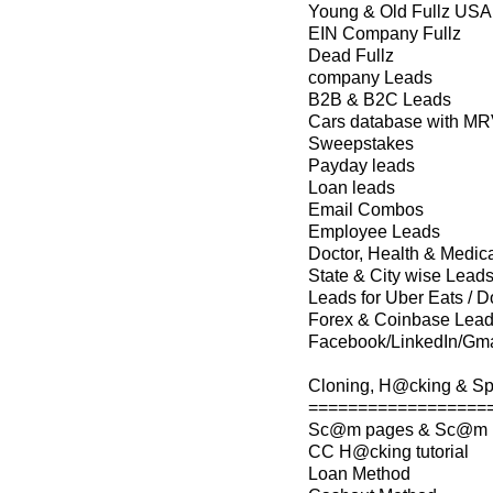
Young & Old Fullz USA
EIN Company Fullz
Dead Fullz
company Leads
B2B & B2C Leads
Cars database with M
Sweepstakes
Payday leads
Loan leads
Email Combos
Employee Leads
Doctor, Health & Medic
State & City wise Lead
Leads for Uber Eats / 
Forex & Coinbase Lea
Facebook/LinkedIn/Gmai
Cloning, H@cking & S
==================
Sc@m pages & Sc@m P
CC H@cking tutorial
Loan Method