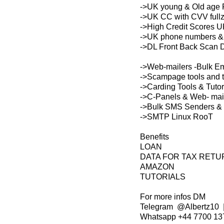
->UK young & Old age 
->UK CC with CVV full
->High Credit Scores UK
->UK phone numbers &
->DL Front Back Scan 
->Web-mailers -Bulk E
->Scampage tools and t
->Carding Tools & Tutor
->C-Panels & Web- mai
->Bulk SMS Senders &
->SMTP Linux RooT
Benefits
LOAN
DATA FOR TAX RETU
AMAZON
TUTORIALS
For more infos DM
Telegram @Albertz10 | 
Whatsapp +44 7700 13