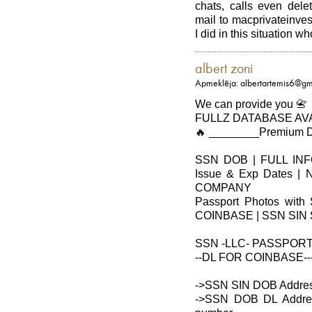
chats, calls even del
mail to macprivateinve
I did in this situation w
albert zoni
Apmeklēja: albertartemis6@gm
We can provide you 📇
FULLZ DATABASE AVAI
🔥 ________Premium D
SSN DOB | FULL INF
Issue & Exp Dates 
COMPANY
Passport Photos with 
COINBASE | SSN SIN
SSN -LLC- PASSPORT-
--DL FOR COINBASE-
->SSN SIN DOB Addres
->SSN DOB DL Addres