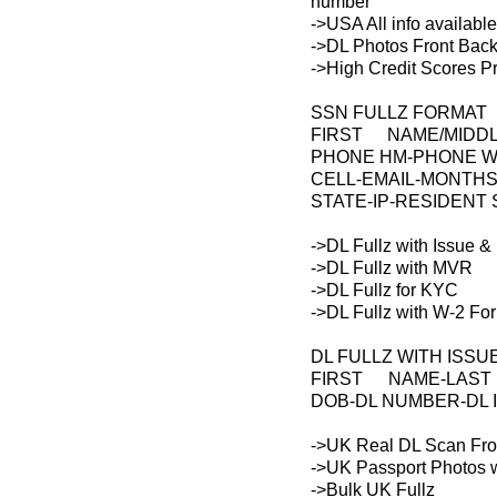
number
->USA All info availabl
->DL Photos Front Bac
->High Credit Scores P
SSN FULLZ FORMAT
FIRST NAME/MIDD
PHONE HM-PHONE 
CELL-EMAIL-MONT
STATE-IP-RESIDENT
->DL Fullz with Issue &
->DL Fullz with MVR
->DL Fullz for KYC
->DL Fullz with W-2 Fo
DL FULLZ WITH ISSU
FIRST NAME-LAST 
DOB-DL NUMBER-DL 
->UK Real DL Scan Fron
->UK Passport Photos w
->Bulk UK Fullz