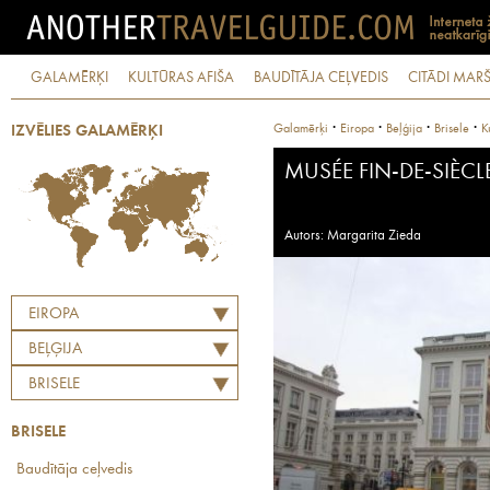
GALAMĒRĶI
KULTŪRAS AFIŠA
BAUDĪTĀJA CEĻVEDIS
CITĀDI MARŠ
·
·
·
·
Galamērķi
Eiropa
Beļģija
Brisele
K
IZVĒLIES GALAMĒRĶI
MUSÉE FIN-DE-SIÈCL
Autors: Margarita Zieda
EIROPA
BEĻĢIJA
BRISELE
BRISELE
Baudītāja ceļvedis