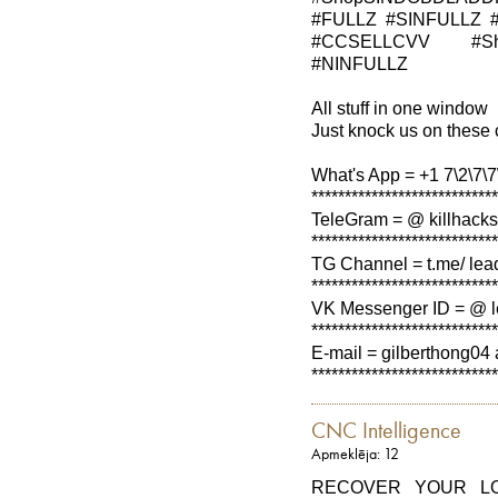
#FULLZ #SINFULLZ 
#CCSELLCVV #Sh
#NINFULLZ
All stuff in one window
Just knock us on these 
What's App = +1 7\2\7\7\
****************************
TeleGram = @ killhacks
****************************
TG Channel = t.me/ lea
****************************
VK Messenger ID = @ l
****************************
E-mail = gilberthong04 
****************************
CNC Intelligence
Apmeklēja: 12
RECOVER YOUR L