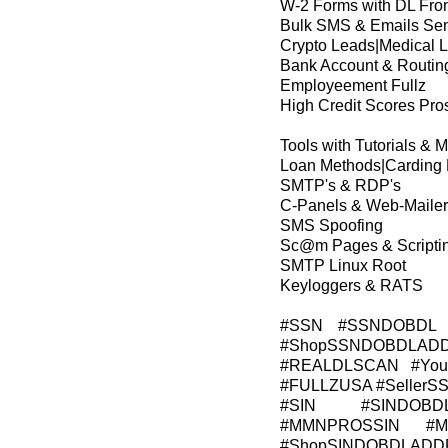
W-2 Forms with DL Fro
Bulk SMS & Emails Se
Crypto Leads|Medical 
Bank Account & Routin
Employeement Fullz
High Credit Scores Pros
Tools with Tutorials & 
Loan Methods|Carding
SMTP's & RDP's
C-Panels & Web-Mailer
SMS Spoofing
Sc@m Pages & Scripti
SMTP Linux Root
Keyloggers & RATS
#SSN #SSNDOBDL 
#ShopSSNDOBDLADD
#REALDLSCAN #Young
#FULLZUSA #Seller
#SIN #SINDOBD
#MMNPROSSIN #M
#ShopSINDOBDLADD