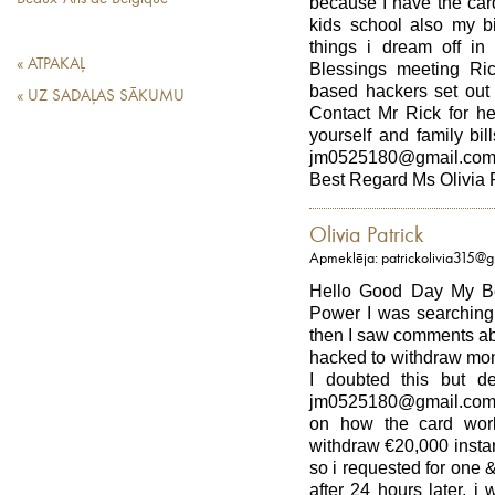
because I have the car
kids school also my b
things i dream off in 
« ATPAKAĻ
Blessings meeting R
based hackers set out 
« UZ SADAĻAS SĀKUMU
Contact Mr Rick for he
yourself and family bi
jm0525180@gmail.com
Best Regard Ms Olivia 
Olivia Patrick
Apmeklēja: patrickolivia315@
Hello Good Day My Be
Power I was searching f
then I saw comments ab
hacked to withdraw mo
I doubted this but de
jm0525180@gmail.com 
on how the card work
withdraw €20,000 insta
so i requested for one &
after 24 hours later, 