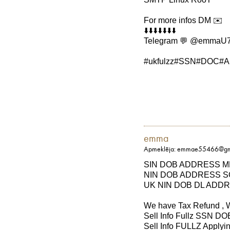
For more infos DM ✉️
⬇️⬇️⬇️⬇️⬇️⬇️⬇️
Telegram 💬 @emmaU
#ukfulzz#SSN#DOC
emma
Apmeklēja: emmae55466@gm
SIN DOB ADDRESS M
NIN DOB ADDRESS 
UK NIN DOB DL ADD
We have Tax Refund , 
Sell Info Fullz SSN DO
Sell Info FULLZ Applyi