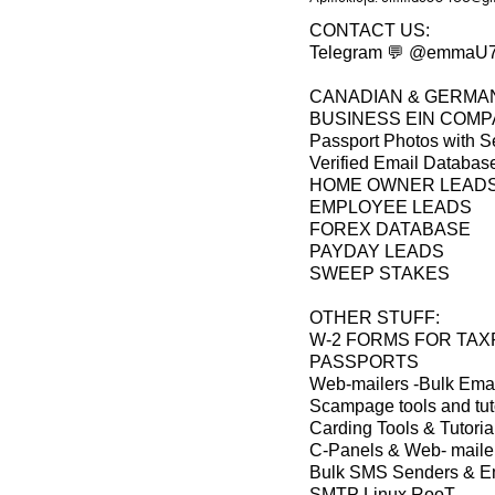
CONTACT US:
Telegram 💬 @emmaU
CANADIAN & GERMA
BUSINESS EIN COM
Passport Photos with S
Verified Email Databas
HOME OWNER LEAD
EMPLOYEE LEADS
FOREX DATABASE
PAYDAY LEADS
SWEEP STAKES
OTHER STUFF:
W-2 FORMS FOR TA
PASSPORTS
Web-mailers -Bulk Ema
Scampage tools and tut
Carding Tools & Tutoria
C-Panels & Web- maile
Bulk SMS Senders & E
SMTP Linux RooT