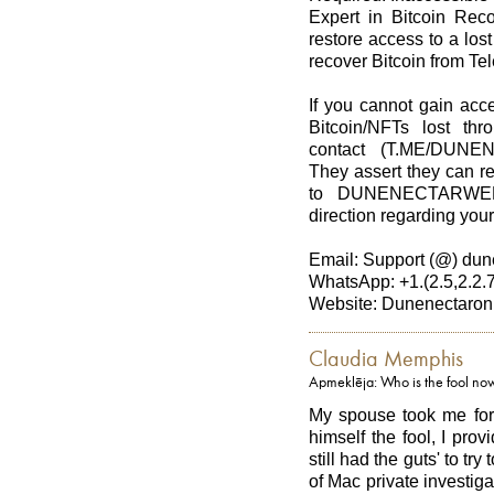
Expert in Bitcoin Re
restore access to a lost 
recover Bitcoin from Te
If you cannot gain ac
Bitcoin/NFTs lost th
contact (T.ME/DUN
They assert they can re
to DUNENECTARWEBE
direction regarding your
Email: Support (@) dun
WhatsApp: +1.(2.5,2.2.7
Website: Dunenectaronl
Claudia Memphis
Apmeklēja: Who is the fool no
My spouse took me for 
himself the fool, I pro
still had the guts' to try
of Mac private investig