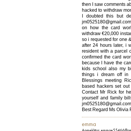
then I saw comments ab
hacked to withdraw mo
I doubted this but de
jm0525180@gmail.com 
on how the card work
withdraw €20,000 insta
so i requested for one &
after 24 hours later, 
resident with a parcel
confirmed the card work
because I have the car
kids school also my b
things i dream off in 
Blessings meeting R
based hackers set out 
Contact Mr Rick for he
yourself and family bi
jm0525180@gmail.com
Best Regard Ms Olivia 
emma
Apmeklēja: emmae55466@gm