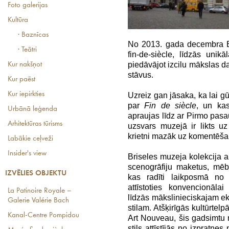
Foto galerijas
Kultūra
· Baznīcas
No 2013. gada decembra Br
· Teātri
fin-de-siècle, līdzās unik
piedāvājot izcilu mākslas d
Kur nakšņot
stāvus.
Kur paēst
Kur iepirkties
Uzreiz gan jāsaka, ka lai gū
par
Fin de siècle
, un ka
Urbānā leģenda
apraujas līdz ar Pirmo pasau
Arhitektūras tūrisms
uzsvars muzejā ir likts 
krietni mazāk uz komentēša
Labākie ceļveži
Insider's view
Briseles muzeja kolekcija ap
scenogrāfiju maketus, mēbe
IZVĒLIES OBJEKTU
kas radīti laikposmā no
attīstoties konvencionāla
La Patinoire Royale –
līdzās mākslinieciskajam e
Galerie Valérie Bach
stilam. Atšķirīgās kultūrtel
Kanal-Centre Pompidou
Art Nouveau, šis gadsimtu 
stils attīstījās no izpratne