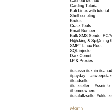
Cashout Method
Carding Tutorial
Kali Linux with tutorial
Shell scripting
Brutes
Crack Tools
Email Bomber
Bulk SMS Sender PC/
H@cking & Sp@ming G
SMPT Linux Root
SQL injector
Dark Comet
I.P & Proxies
#usassn #uknin #canada
#payday #sweepstak
#leadseller
#fullzseller #ssnin
#homeowners
#usafullzseller #ukfullz
Martin