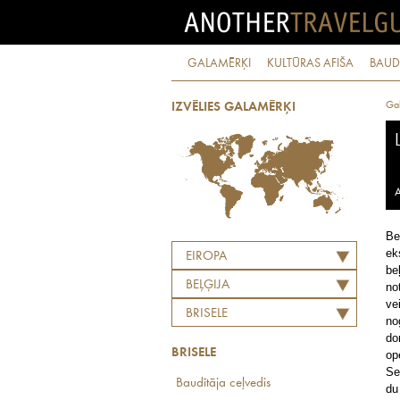
GALAMĒRĶI
KULTŪRAS AFIŠA
BAUD
Ga
IZVĒLIES GALAMĒRĶI
A
Be
ek
EIROPA
be
BEĻĢIJA
no
ve
BRISELE
no
do
BRISELE
op
Se
Baudītāja ceļvedis
du