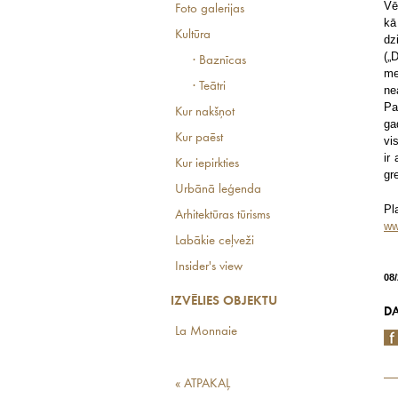
Vē
Foto galerijas
kā
Kultūra
dz
(„
· Baznīcas
me
· Teātri
ne
Pa
Kur nakšņot
ga
Kur paēst
vi
ir
Kur iepirkties
gr
Urbānā leģenda
Pl
Arhitektūras tūrisms
ww
Labākie ceļveži
Insider's view
08
IZVĒLIES OBJEKTU
DA
La Monnaie
« ATPAKAĻ