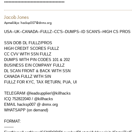
*****************************************
Jacob Jones
Apmeklēja: hacksp007@dnmx.org
USA--UK--CANADA--FULLZ--CC'S--DUMPS--ID SCAN'S--HIGH CS PROS
SSN DOB DL FULLZ/PROS
HIGH CREDIT SCORES FULLZ
CC CVV WITH SSN FULLZ
DUMPS WITH PIN CODES 101 & 202
BUSINESS EIN COMPANY FULLZ
DL SCAN FRONT & BACK WITH SSN
CANADA FULLZ WITH SIN
FULLZ FOR KYC, TAX RETURN, PUA, UI
TELEGRAM @leadsupplier/@killhacks
ICQ 752822040 / @killhacks
EMAIL hacksp007 @ dnmx.org
WHATSAPP (on demand)
FORMAT:
--------