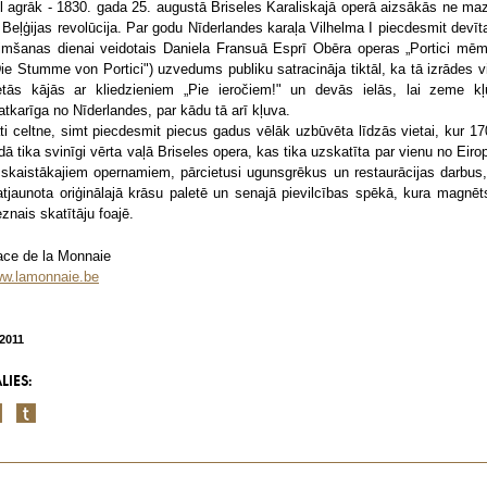
l agrāk - 1830. gada 25. augustā Briseles Karaliskajā operā aizsākās ne ma
 Beļģijas revolūcija. Par godu Nīderlandes karaļa Vilhelma I piecdesmit devīta
imšanas dienai veidotais Daniela Fransuā Esprī Obēra operas „Portici mēm
Die Stumme von Portici") uzvedums publiku satracināja tiktāl, ka tā izrādes v
tās kājās ar kliedzieniem „Pie ieročiem!" un devās ielās, lai zeme kļ
atkarīga no Nīderlandes, par kādu tā arī kļuva.
ti celtne, simt piecdesmit piecus gadus vēlāk uzbūvēta līdzās vietai, kur 17
dā tika svinīgi vērta vaļā Briseles opera, kas tika uzskatīta par vienu no Eiro
sskaistākajiem opernamiem, pārcietusi ugunsgrēkus un restaurācijas darbus,
 atjaunota oriģinālajā krāsu paletē un senajā pievilcības spēkā, kura magnēts
eznais skatītāju foajē.
ace de la Monnaie
w.lamonnaie.be
/2011
LIES: