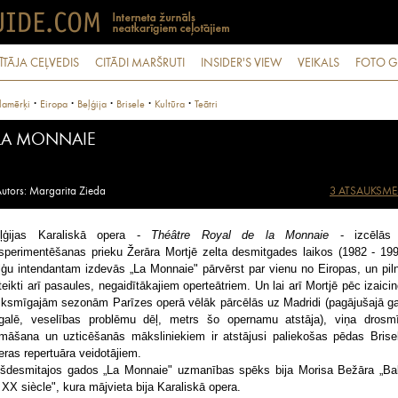
ĪTĀJA CEĻVEDIS
CITĀDI MARŠRUTI
INSIDER'S VIEW
VEIKALS
FOTO G
·
·
·
·
·
lamērķi
Eiropa
Beļģija
Brisele
Kultūra
Teātri
LA MONNAIE
utors: Margarita Zieda
3 ATSAUKSME
ļģijas Karaliskā opera -
Théâtre Royal de la Monnaie
- izcēlās
sperimentēšanas prieku Žerāra Mortjē zelta desmitgades laikos (1982 - 199
ļģu intendantam izdevās „La Monnaie" pārvērst par vienu no Eiropas, un piln
teikti arī pasaules, negaidītākajiem operteātriem. Un lai arī Mortjē pēc izaicin
iksmīgajām sezonām Parīzes operā vēlāk pārcēlās uz Madridi (pagājušajā g
galē, veselības problēmu dēļ, metrs šo opernamu atstāja), viņa drosm
māšana un uzticēšanās māksliniekiem ir atstājusi paliekošas pēdas Brise
eras repertuāra veidotājiem.
šdesmitajos gados „La Monnaie" uzmanības spēks bija Morisa Bežāra „Bal
 XX siècle", kura mājvieta bija Karaliskā opera.