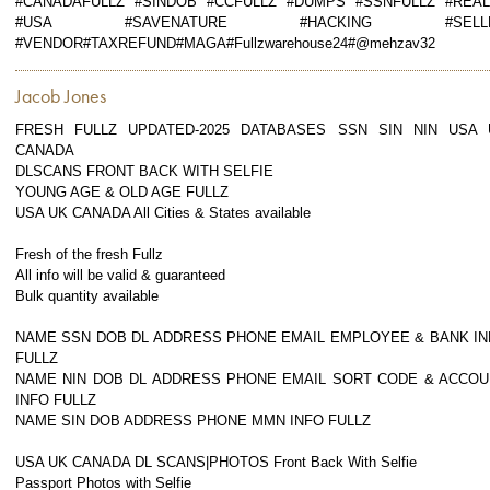
#CANADAFULLZ #SINDOB #CCFULLZ #DUMPS #SSNFULLZ #REAL
#USA #SAVENATURE #HACKING #SELL
#VENDOR#TAXREFUND#MAGA#Fullzwarehouse24#@mehzav32
Jacob Jones
FRESH FULLZ UPDATED-2025 DATABASES SSN SIN NIN USA 
CANADA
DLSCANS FRONT BACK WITH SELFIE
YOUNG AGE & OLD AGE FULLZ
USA UK CANADA All Cities & States available
Fresh of the fresh Fullz
All info will be valid & guaranteed
Bulk quantity available
NAME SSN DOB DL ADDRESS PHONE EMAIL EMPLOYEE & BANK IN
FULLZ
NAME NIN DOB DL ADDRESS PHONE EMAIL SORT CODE & ACCOU
INFO FULLZ
NAME SIN DOB ADDRESS PHONE MMN INFO FULLZ
USA UK CANADA DL SCANS|PHOTOS Front Back With Selfie
Passport Photos with Selfie