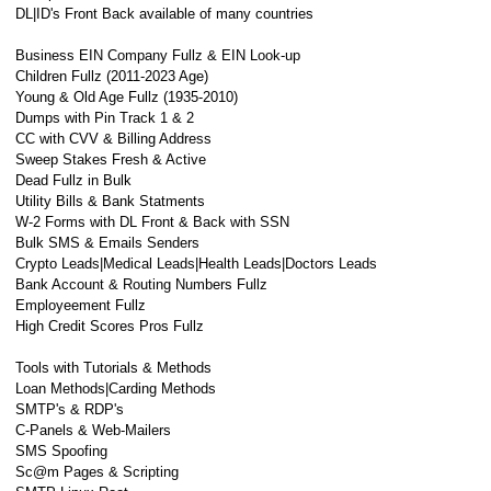
DL|ID's Front Back available of many countries
Business EIN Company Fullz & EIN Look-up
Children Fullz (2011-2023 Age)
Young & Old Age Fullz (1935-2010)
Dumps with Pin Track 1 & 2
CC with CVV & Billing Address
Sweep Stakes Fresh & Active
Dead Fullz in Bulk
Utility Bills & Bank Statments
W-2 Forms with DL Front & Back with SSN
Bulk SMS & Emails Senders
Crypto Leads|Medical Leads|Health Leads|Doctors Leads
Bank Account & Routing Numbers Fullz
Employeement Fullz
High Credit Scores Pros Fullz
Tools with Tutorials & Methods
Loan Methods|Carding Methods
SMTP's & RDP's
C-Panels & Web-Mailers
SMS Spoofing
Sc@m Pages & Scripting