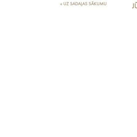
« UZ SADAĻAS SĀKUMU
J