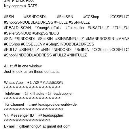
SMTP Linux Root
Keyloggers & RATS
#SSN #SSNDOBDL #SellSSN #CCShop #CCSELLC
#ShopSSNDOBDLADDRESS #FULLZ #SSNFULLZ
#REALDLSCAN #YoungAgeFullz #Fullzseller #USAFULLZ #FULLZ
#SellerSSNDOB #ShopSSNDOB
#SIN #SINDOBDL #SellSIN #SINMMNFULLZ #MMNPROSSIN #MMNS
#CCShop #CCSELLCVV #ShopSINDOBDLADDRESS
#FULLZ #SINFULLZ #NIN #NINDOBDL #SellNIN #CCShop #CCSELL
#ShopNINDOBDLADDRESS #FULLZ #NINFULLZ
All stuff in one window
Just knock us on these contacts:
What's App = +1 7\2\7\7\8\8\6\1\2\9
***************************************
TeleGram = @ killhacks - @ leadsupplier
***************************************
TG Channel = t.me/ leadsproviderworldwide
*****************************************
VK Messenger ID = @ leadsupplier
********************************
E-mail = gilberthong04 at gmail dot com