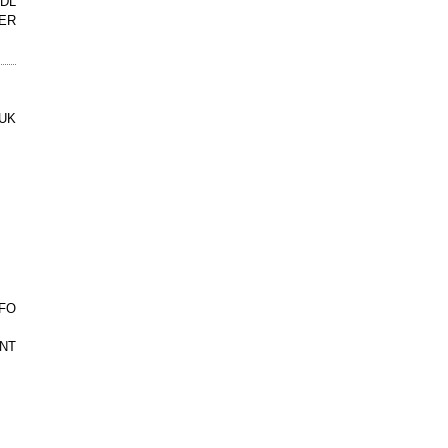
DL
ER
UK
FO
NT