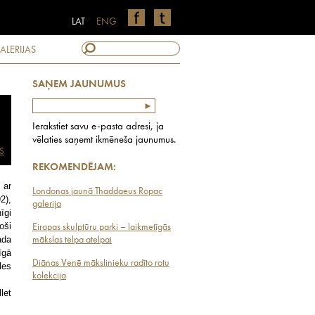
LAT
ENG
ALERIJAS
SAŅEM JAUNUMUS
Ierakstiet savu e-pasta adresi, ja
vēlaties saņemt ikmēneša jaunumus.
S
REKOMENDĒJAM:
 ar
Londonas jaunā Thaddaeus Ropac
2),
galerija
īgi
oši
Eiropas skulptūru parki – laikmetīgās
ada
mākslas telpa atelpai
īgā
Diānas Venē mākslinieku radīto rotu
les
kolekcija
let