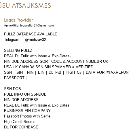
ŪSU ATSAUKSMES
Leads Provider
Apmeklēja: leadseller24@gmail.com
FULLZ DATABASE AVAILABLE
Telegram ----@mehzav32-----
SELLING FULLZ-
REAL DL Fullz with Issue & Exp Dates-
NIN DOB ADDRESS SORT CODE & ACCOUNT NUMEBR UK-
USA UK CANADA SSN SIN SPAMMED & VERIFIED
SSN | SIN | NIN | EIN | DL F\B | HIGH Cs | DATA FOR #TAXREFUN
PASSPORT |
SSN DOB
FULL INFO ON SSNDOB
NIN DOB ADDRESS
REAL DL Fullz with Issue & Exp Dates
BUSINESS EIN COMPANY
Passport Photos with Selfie
High Credit Scores
DL FOR COINBASE