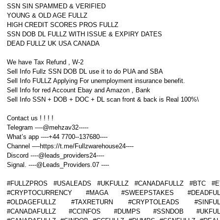
SSN SIN SPAMMED & VERIFIED
YOUNG & OLD AGE FULLZ
HIGH CREDIT SCORES PROS FULLZ
SSN DOB DL FULLZ WITH ISSUE & EXPIRY DATES
DEAD FULLZ UK USA CANADA
We have Tax Refund , W-2
Sell Info Fullz SSN DOB DL use it to do PUA and SBA
Sell Info FULLZ Applying For unemployment insurance benefit.
Sell Info for red Account Ebay and Amazon , Bank
Sell Info SSN + DOB + DOC + DL scan front & back is Real 100%\
Contact us ! ! ! !
Telegram ----@mehzav32-----
What’s app ----+44 7700--137680----
Channel ----https://t.me/Fullzwarehouse24----
Discord ----@leads_providers24----
Signal. ----@Leads_Providers.07 ----
#FULLZPROS #USALEADS #UKFULLZ #CANADAFULLZ #BTC #E
#CRYPTOCURRENCY #MAGA #SWEEPSTAKES #DEADFUL
#OLDAGEFULLZ #TAXRETURN #CRYPTOLEADS #SINFUL
#CANADAFULLZ #CCINFOS #DUMPS #SSNDOB #UKFUL