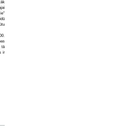
zāk
jai
ie"
idū
ūtu
00.
pas
 tā
 ir