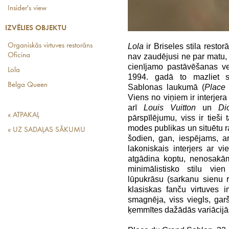
Insider's view
IZVĒLIES OBJEKTU
Lola
ir Briseles stila resto
Organiskās virtuves restorāns
Oficina
nav zaudējusi ne par matu,
cienījamo pastāvēšanas v
Lola
1994. gadā to mazliet sn
Belga Queen
Sablonas laukumā (
Place
Viens no viņiem ir interjer
arī
Louis Vuitton
un
Di
« ATPAKAĻ
pārspīlējumu, viss ir tieši t
modes publikas un situētu r
« UZ SADAĻAS SĀKUMU
šodien, gan, iespējams, a
lakoniskais interjers ar 
atgādina koptu, nenosakām
minimālistisko stilu vie
lūpukrāsu (sarkanu sienu 
klasiskas fanču virtuves i
smagnēja, viss viegls, gar
ķemmītes dažādās variācijās