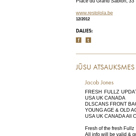
Place du Grand Sablon, 33
www.restolola.be
12/2012
DALIES:
JŪSU ATSAUKSMES
Jacob Jones
FRESH FULLZ UPDAT
USA UK CANADA
DLSCANS FRONT BAC
YOUNG AGE & OLD A
USA UK CANADA All Cit
Fresh of the fresh Fullz
All info will be valid &