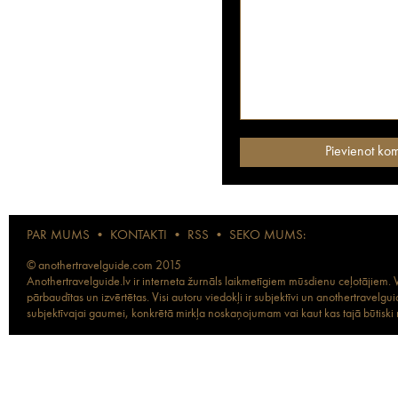
PAR MUMS
•
KONTAKTI
•
RSS
•
SEKO MUMS:
© anothertravelguide.com 2015
Anothertravelguide.lv ir interneta žurnāls laikmetīgiem mūsdienu ceļotājiem. Vi
pārbaudītas un izvērtētas. Visi autoru viedokļi ir subjektīvi un anothertravel
subjektīvajai gaumei, konkrētā mirkļa noskaņojumam vai kaut kas tajā būtiski ma