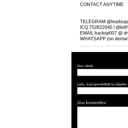
CONTACT ANYTIME
TELEGRAM @leadsuppl
ICQ 752822040 / @kill
EMAIL hacksp007 @ d
WHATSAPP (on deman
Jūsu vārds:
Laiks, kad apmeklējāt šo objektu:
Jūsu komentārs: