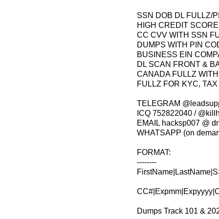
SSN DOB DL FULLZ/
HIGH CREDIT SCORE
CC CVV WITH SSN F
DUMPS WITH PIN COD
BUSINESS EIN COMP
DL SCAN FRONT & B
CANADA FULLZ WITH
FULLZ FOR KYC, TAX
TELEGRAM @leadsuppl
ICQ 752822040 / @kill
EMAIL hacksp007 @ d
WHATSAPP (on deman
FORMAT:
--------
FirstName|LastName|SS
CC#|Expmm|Expyyyy|CV
Dumps Track 101 & 202 