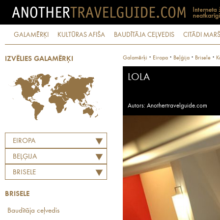
GALAMĒRĶI
KULTŪRAS AFIŠA
BAUDĪTĀJA CEĻVEDIS
CITĀDI MARŠ
·
·
·
·
Galamērķi
Eiropa
Beļģija
Brisele
K
IZVĒLIES GALAMĒRĶI
LOLA
Autors: Anothertravelguide.com
EIROPA
BEĻĢIJA
BRISELE
BRISELE
Baudītāja ceļvedis