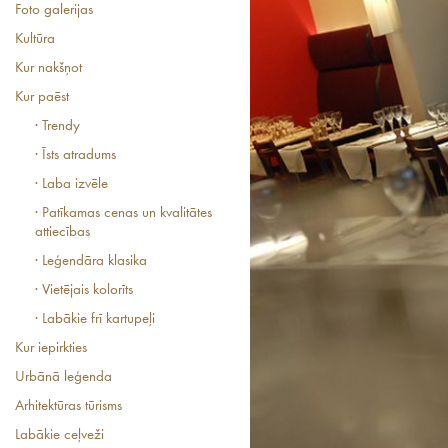
Foto galerijas
Kultūra
Kur nakšņot
Kur paēst
· Trendy
· Īsts atradums
· Laba izvēle
· Patīkamas cenas un kvalitātes
attiecības
· Leģendāra klasika
· Vietējais kolorīts
· Labākie frī kartupeļi
Kur iepirkties
Urbānā leģenda
Arhitektūras tūrisms
Labākie ceļveži