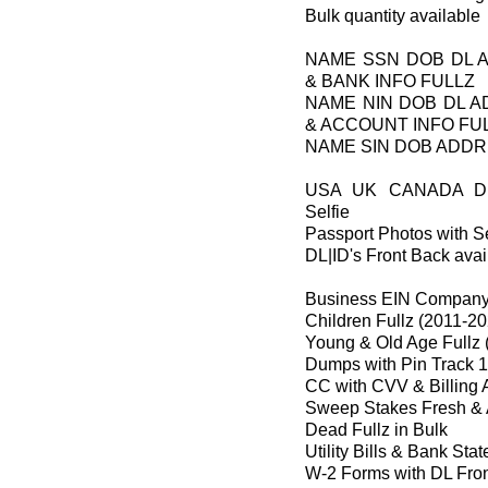
Bulk quantity available
NAME SSN DOB DL 
& BANK INFO FULLZ
NAME NIN DOB DL 
& ACCOUNT INFO FU
NAME SIN DOB ADDR
USA UK CANADA DL
Selfie
Passport Photos with Se
DL|ID's Front Back avai
Business EIN Company 
Children Fullz (2011-2
Young & Old Age Fullz 
Dumps with Pin Track 1
CC with CVV & Billing 
Sweep Stakes Fresh & 
Dead Fullz in Bulk
Utility Bills & Bank Sta
W-2 Forms with DL Fro