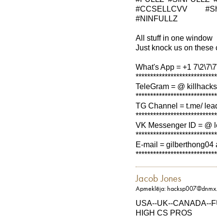
#CCSELLCVV #Sh
#NINFULLZ
All stuff in one window
Just knock us on these 
What's App = +1 7\2\7\7\
****************************
TeleGram = @ killhacks
****************************
TG Channel = t.me/ lea
****************************
VK Messenger ID = @ l
****************************
E-mail = gilberthong04 
****************************
Jacob Jones
Apmeklēja: hacksp007@dnmx.
USA--UK--CANADA--
HIGH CS PROS