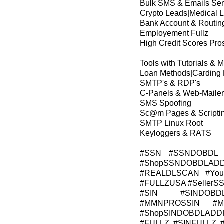
Bulk SMS & Emails Se
Crypto Leads|Medical 
Bank Account & Routin
Employement Fullz
High Credit Scores Pros
Tools with Tutorials & 
Loan Methods|Carding
SMTP's & RDP's
C-Panels & Web-Mailer
SMS Spoofing
Sc@m Pages & Scripti
SMTP Linux Root
Keyloggers & RATS
#SSN #SSNDOBDL 
#ShopSSNDOBDLADD
#REALDLSCAN #Young
#FULLZUSA #Seller
#SIN #SINDOBD
#MMNPROSSIN #M
#ShopSINDOBDLADD
#FULLZ #SINFULLZ 