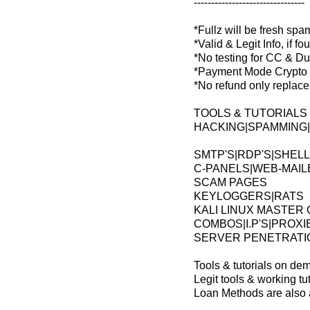
--------------------------------
*Fullz will be fresh sp
*Valid & Legit Info, if f
*No testing for CC & D
*Payment Mode Crypto &
*No refund only replac
TOOLS & TUTORIALS
HACKING|SPAMMING|
SMTP'S|RDP'S|SHEL
C-PANELS|WEB-MAI
SCAM PAGES
KEYLOGGERS|RATS
KALI LINUX MASTER
COMBOS|I.P'S|PROXI
SERVER PENETRATI
Tools & tutorials on de
Legit tools & working tut
Loan Methods are also 