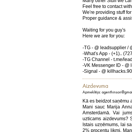
Many other Stuff we ca
Feel free to contact with
We're providing stuff f
Proper guidance & assi
Waiting for you guy's
Here we are for you:
-TG - @ leadsupplier / 
-What's App - (+1).. (727
-TG Channel - t.me/lea
-VK Messenger ID - @ l
-Signal - @ killhacks.90
Aizdevuma
Apmeklēja: agenthinson@gmai
Kā es beidzot saņēmu 
Mani sauc Marija Anna
Amsterdamā. Vai jums
uzticams aizdevums? Sa
īstais uzņēmums, lai sa
2% procentu likmi. Man