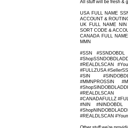
All stuff will be fresh &
USA FULL NAME SS
ACCOUNT & ROUTIN
UK FULL NAME NIN
SORT CODE & ACCO
CANADA FULL NAME
MMN
#SSN #SSNDOBDL 
#ShopSSNDOBDLADD
#REALDLSCAN #Young
#FULLZUSA #Seller
#SIN #SINDOBD
#MMNPROSSIN #M
#ShopSINDOBDLADDR
#REALDLSCAN #Y
#CANADAFULLZ #FU
#NIN #NINDOBDL 
#ShopNINDOBDLADDR
#REALDLSCAN #YoungA
Other stuff we're providi