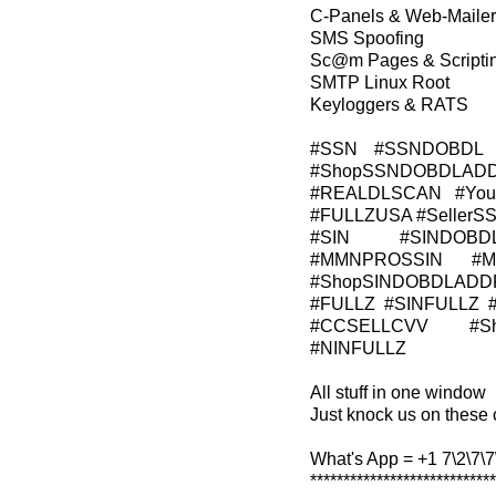
C-Panels & Web-Mailer
SMS Spoofing
Sc@m Pages & Scripti
SMTP Linux Root
Keyloggers & RATS
#SSN #SSNDOBDL 
#ShopSSNDOBDLADD
#REALDLSCAN #Young
#FULLZUSA #Seller
#SIN #SINDOBD
#MMNPROSSIN #M
#ShopSINDOBDLADD
#FULLZ #SINFULLZ 
#CCSELLCVV #Sh
#NINFULLZ
All stuff in one window
Just knock us on these 
What's App = +1 7\2\7\7\
****************************