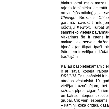
blakus otrai mājo mazas b
rajona iemītnieku iecienītā
no vietējās mitoloģijas – s
Chicago
. Brokastis
Chic
garumā, savukārt interj
ražotāju
Kewlox
. Turpat a
saimnieko vietējā pavārmā
Vakariņas še ir īstens in
maltīte tiek servēta dažā
bļodās (ar tikpat īpaši p
ēdieniem ir veltījums kādai
tradīcijām.
Kā jau pašpietiekamam cie
ir arī sava, kopējai rajona
DRUUM
. Tās īpašnieki ir 
atrodas vēsturiskā 19. ga
vietējam uzņēmējam, bet 
ražotas pīpes, cigarešu iem
un katras interjers uztic
grupai. Cik vien iespējams 
– kamīni, koka grīdas, daža