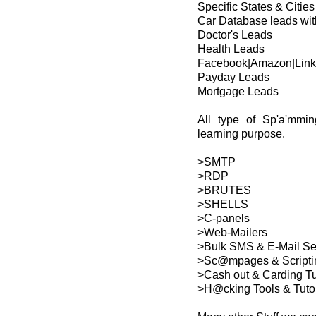
Specific States & Cit
Car Database leads with
Doctor's Leads
Health Leads
Facebook|Amazon|Link
Payday Leads
Mortgage Leads
All type of Sp'a'mmin
learning purpose.
>SMTP
>RDP
>BRUTES
>SHELLS
>C-panels
>Web-Mailers
>Bulk SMS & E-Mail S
>Sc@mpages & Scripti
>Cash out & Carding Tu
>H@cking Tools & Tutor