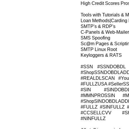
High Credit Scores Pros
Tools with Tutorials & 
Loan Methods|Carding
SMTP's & RDP's
C-Panels & Web-Mailer
SMS Spoofing
Sc@m Pages & Scripti
SMTP Linux Root
Keyloggers & RATS
#SSN #SSNDOBDL 
#ShopSSNDOBDLADD
#REALDLSCAN #Young
#FULLZUSA #Seller
#SIN #SINDOBD
#MMNPROSSIN #M
#ShopSINDOBDLADD
#FULLZ #SINFULLZ 
#CCSELLCVV #Sh
#NINFULLZ