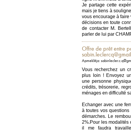
Je partage cette expér
mais je tiens à souligne
vous encourage à faire 
décisions en toute con
de contacter M. Berte
parler de lui par C
Offre de prêt entre pa
sabin.leclercq@gmai
Apmeklēja: sabinlecler.c.q@gm
Vous recherchez un 
plus loin ! Envoyez u
une personne physique
crédits, trésorerie, re
ménages en difficulté s
Echanger avec une fem
à toutes vos questions 
démarches. Le rembours
2%.Pour les modalités 
il me faudra travaill