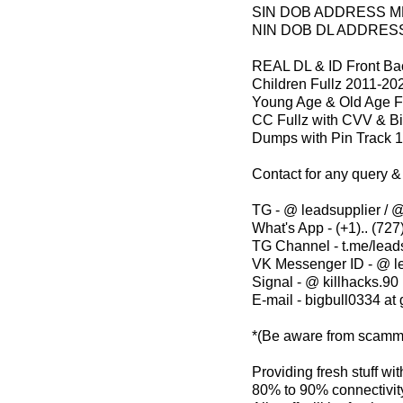
SIN DOB ADDRESS 
NIN DOB DL ADDRES
REAL DL & ID Front Bac
Children Fullz 2011-20
Young Age & Old Age F
CC Fullz with CVV & Bi
Dumps with Pin Track 
Contact for any query &
TG - @ leadsupplier / @
What's App - (+1).. (727)
TG Channel - t.me/lead
VK Messenger ID - @ l
Signal - @ killhacks.90
E-mail - bigbull0334 at
*(Be aware from scamm
Providing fresh stuff w
80% to 90% connectivity