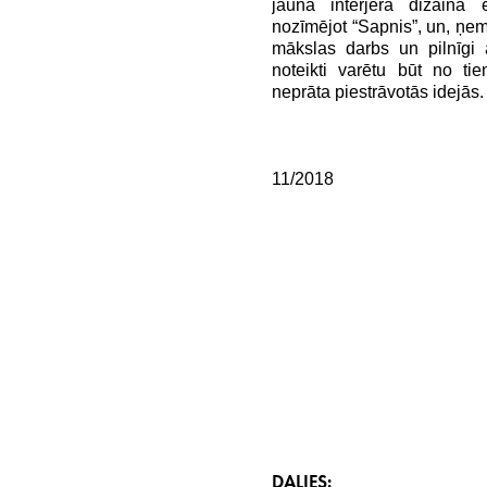
jaunā interjera dizaina
nozīmējot “Sapnis”, un, ņem
mākslas darbs un pilnīgi 
noteikti varētu būt no t
neprāta piestrāvotās idejās.
11/2018
DALIES: