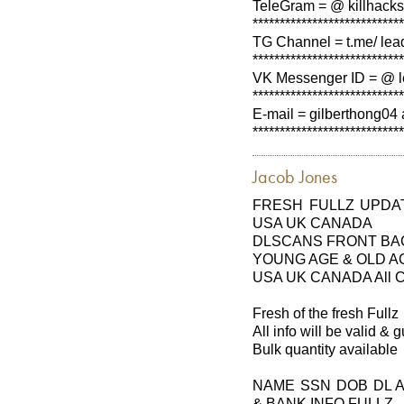
TeleGram = @ killhacks
****************************
TG Channel = t.me/ lea
****************************
VK Messenger ID = @ l
****************************
E-mail = gilberthong04 
****************************
Jacob Jones
FRESH FULLZ UPDAT
USA UK CANADA
DLSCANS FRONT BAC
YOUNG AGE & OLD A
USA UK CANADA All Cit
Fresh of the fresh Fullz
All info will be valid &
Bulk quantity available
NAME SSN DOB DL 
& BANK INFO FULLZ