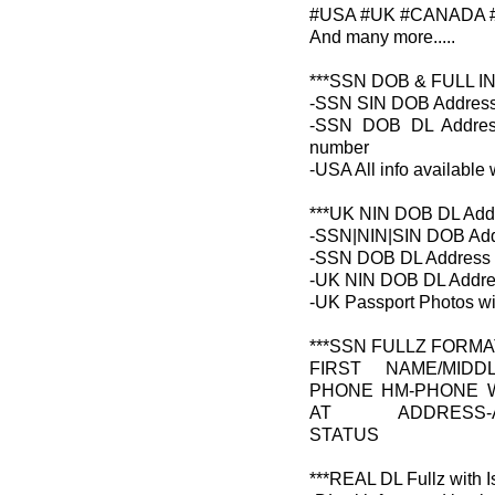
#USA #UK #CANADA #
And many more.....
***SSN DOB & FULL 
-SSN SIN DOB Address
-SSN DOB DL Address
number
-USA All info available
***UK NIN DOB DL Addr
-SSN|NIN|SIN DOB Add
-SSN DOB DL Address 
-UK NIN DOB DL Addre
-UK Passport Photos wi
***SSN FULLZ FORMA
FIRST NAME/MIDD
PHONE HM-PHONE W
AT ADDRESS-ADDR
STATUS
***REAL DL Fullz with 