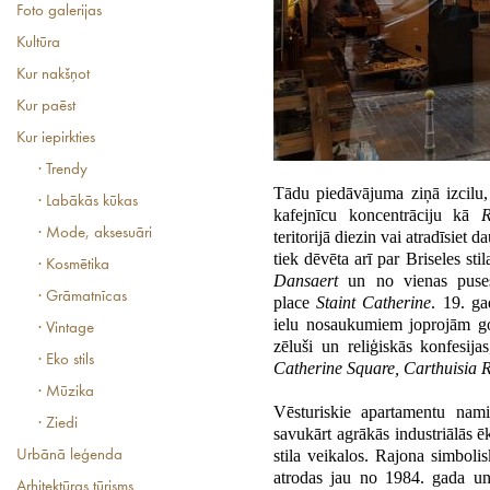
Foto galerijas
Kultūra
Kur nakšņot
Kur paēst
Kur iepirkties
· Trendy
Tādu piedāvājuma ziņā izcilu
· Labākās kūkas
kafejnīcu koncentrāciju kā
· Mode, aksesuāri
teritorijā diezin vai atradīsiet 
tiek dēvēta arī par Briseles sti
· Kosmētika
Dansaert
un no vienas pus
· Grāmatnīcas
place
Staint Catherine
. 19. ga
ielu nosaukumiem joprojām go
· Vintage
zēluši un reliģiskās konfesija
· Eko stils
Catherine Square, Carthuisia
· Mūzika
Vēsturiskie apartamentu nami
· Ziedi
savukārt agrākās industriālās ē
stila veikalos. Rajona simboli
Urbānā leģenda
atrodas jau no 1984. gada un
Arhitektūras tūrisms