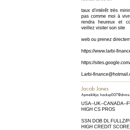
taux d'intérêt très min
pas comme moi à vivre
rendra heureux et co
veillez visiter son site
web ou prenez directem
https://www.larbi-finan
https://sites.google.com
Larbi-finance@hotmail
Jacob Jones
Apmeklēja: hacksp007@dnmx.
USA--UK--CANADA--
HIGH CS PROS
SSN DOB DL FULLZ/
HIGH CREDIT SCORE