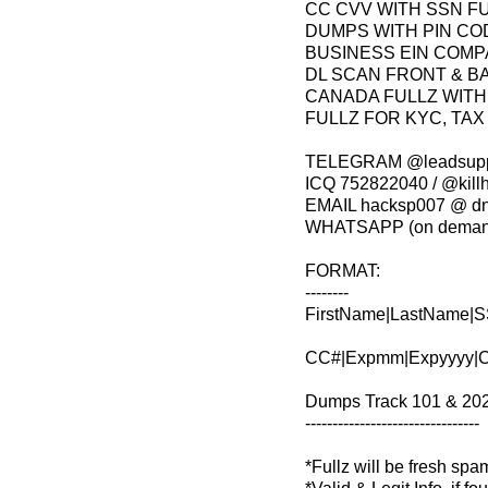
CC CVV WITH SSN F
DUMPS WITH PIN COD
BUSINESS EIN COMP
DL SCAN FRONT & B
CANADA FULLZ WITH
FULLZ FOR KYC, TAX
TELEGRAM @leadsuppl
ICQ 752822040 / @kill
EMAIL hacksp007 @ d
WHATSAPP (on deman
FORMAT:
--------
FirstName|LastName|SS
CC#|Expmm|Expyyyy|CV
Dumps Track 101 & 202 
--------------------------------
*Fullz will be fresh sp