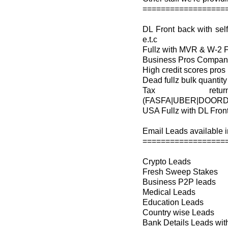
==================
DL Front back with s
e.t.c
Fullz with MVR & W-2 
Business Pros Company 
High credit scores pros
Dead fullz bulk quantity
Tax retu
(FASFA|UBER|DOORD
USA Fullz with DL Fron
Email Leads available in
==================
Crypto Leads
Fresh Sweep Stakes
Business P2P leads
Medical Leads
Education Leads
Country wise Leads
Bank Details Leads wi