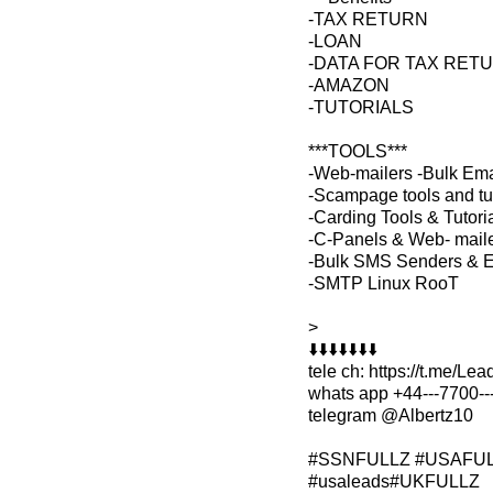
-TAX RETURN
-LOAN
-DATA FOR TAX RET
-AMAZON
-TUTORIALS
***TOOLS***
-Web-mailers -Bulk Em
-Scampage tools and tut
-Carding Tools & Tutori
-C-Panels & Web- mail
-Bulk SMS Senders & E
-SMTP Linux RooT
>
⬇️⬇️⬇️⬇️⬇️⬇️⬇️
tele ch: https://t.me/Le
whats app +44---7700--
telegram @Albertz10
#SSNFULLZ #USAFULLZ 
#usaleads#UK