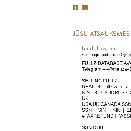
JŪSU ATSAUKSMES
Leads Provider
Apmeklēja: leadseller24@gma
FULLZ DATABASE AV
Telegram ----@mehzav32
SELLING FULLZ-
REAL DL Fullz with Iss
NIN DOB ADDRESS
UK-
USA UK CANADA SSN
SSN | SIN | NIN | E
#TAXREFUND | PASS
SSN DOB