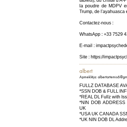
tablets), du cristal d'A
la poudre de MDPV en
Trump, de l'ayahuasca e
Contactez-nous :
WhatsApp : +33 7529 
E-mail : impactpsyche
Site : https://impactpsy
albert
Apmeklēja: albertartemis6@gm
FULLZ DATABASE AVAI
*SSN DOB & FULL IN
*REAL DL Fullz with Is
*NIN DOB ADDRESS
UK
*USA UK CANADA SS
*UK NIN DOB DL Addre