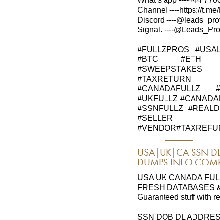
What’s app ----+44 7700
Channel ----https://t.m
Discord ----@leads_prov
Signal. ----@Leads_Prov
#FULLZPROS #USA
#BTC #ETH #
#SWEEPSTAKES 
#TAXRETURN #
#CANADAFULLZ 
#UKFULLZ #CANADA
#SSNFULLZ #REALD
#SELLER
#VENDOR#TAXREFUND
USA|UK|CA SSN DL
DUMPS INFO COMBO
USA UK CANADA FUL
FRESH DATABASES &
Guaranteed stuff with r
SSN DOB DL ADDRE