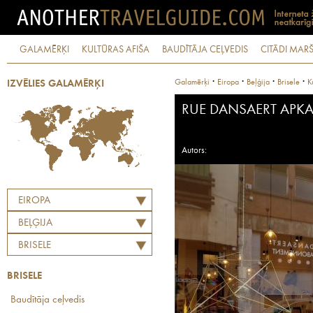
GALAMĒRĶI
KULTŪRAS AFIŠA
BAUDĪTĀJA CEĻVEDIS
CITĀDI MARŠ
·
·
·
·
Galamērķi
Eiropa
Beļģija
Brisele
K
IZVĒLIES GALAMĒRĶI
RUE DANSAERT APK
Autors:
EIROPA
BEĻĢIJA
BRISELE
BRISELE
Baudītāja ceļvedis