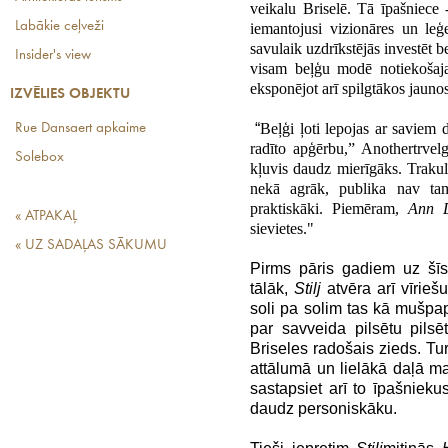
veikalu Briselē. Tā īpašniece
Labākie ceļveži
iemantojusi vizionāres un leģ
savulaik uzdrīkstējās investēt b
Insider's view
visam beļģu modē notiekošaja
eksponējot arī spilgtākos jaun
IZVĒLIES OBJEKTU
“
Beļģi ļoti lepojas ar saviem 
Rue Dansaert apkaime
radīto apģērbu,” Anothertrvel
Solebox
kļuvis daudz mierīgāks. Trakulī
nekā agrāk, publika nav tam
praktiskāki. Piemēram,
Ann 
« ATPAKAĻ
sievietes."
« UZ SADAĻAS SĀKUMU
Pirms pāris gadiem uz šīs
tālāk,
Stilj
atvēra arī vīrie
soli pa solim tas kā mušpapī
par savveida pilsētu pils
Briseles radošais zieds. Tu
attālumā un lielākā daļā m
sastapsiet arī to īpašnieku
daudz personiskāku.