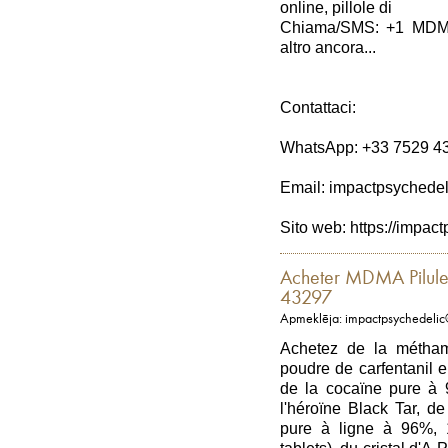
online, pillole di
Chiama/SMS: +1 MDMA
altro ancora...
Contattaci:
WhatsApp: +33 7529 4
Email: impactpsychede
Sito web: https://impac
Acheter MDMA Pilule
43297
Apmeklēja: impactpsychedeli
Achetez de la métham
poudre de carfentanil 
de la cocaïne pure à 9
l'héroïne Black Tar, d
pure à ligne à 96%,