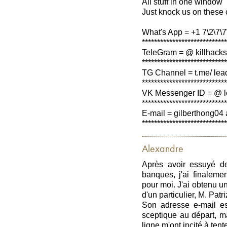
All stuff in one window
Just knock us on these 
What's App = +1 7\2\7\7\
****************************
TeleGram = @ killhacks
****************************
TG Channel = t.me/ lea
****************************
VK Messenger ID = @ l
****************************
E-mail = gilberthong04 
****************************
Alexandre
Après avoir essuyé d
banques, j'ai finaleme
pour moi. J'ai obtenu u
d'un particulier, M. Patri
Son adresse e-mail est
sceptique au départ, m
ligne m'ont incité à ten