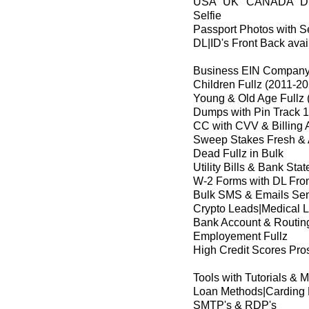
USA UK CANADA DL
Selfie
Passport Photos with Se
DL|ID's Front Back avai
Business EIN Company 
Children Fullz (2011-2
Young & Old Age Fullz 
Dumps with Pin Track 1
CC with CVV & Billing 
Sweep Stakes Fresh & 
Dead Fullz in Bulk
Utility Bills & Bank Sta
W-2 Forms with DL Fro
Bulk SMS & Emails Se
Crypto Leads|Medical 
Bank Account & Routin
Employement Fullz
High Credit Scores Pros
Tools with Tutorials & 
Loan Methods|Carding
SMTP's & RDP's