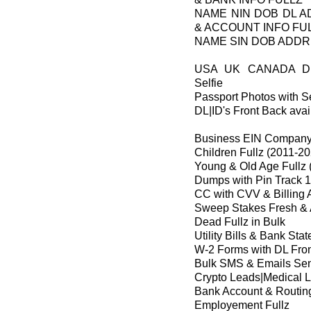
NAME NIN DOB DL 
& ACCOUNT INFO FU
NAME SIN DOB ADDR
USA UK CANADA DL
Selfie
Passport Photos with Se
DL|ID's Front Back avai
Business EIN Company 
Children Fullz (2011-2
Young & Old Age Fullz 
Dumps with Pin Track 1
CC with CVV & Billing 
Sweep Stakes Fresh & 
Dead Fullz in Bulk
Utility Bills & Bank Sta
W-2 Forms with DL Fro
Bulk SMS & Emails Se
Crypto Leads|Medical 
Bank Account & Routin
Employement Fullz