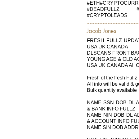
#ETH#CRYPTOCU
#DEADFULLZ #
#CRYPTOLEADS
Jacob Jones
FRESH FULLZ UPDAT
USA UK CANADA
DLSCANS FRONT BAC
YOUNG AGE & OLD A
USA UK CANADA All Cit
Fresh of the fresh Fullz
All info will be valid &
Bulk quantity available
NAME SSN DOB DL 
& BANK INFO FULLZ
NAME NIN DOB DL 
& ACCOUNT INFO FU
NAME SIN DOB ADDR