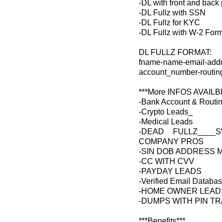
-DL with front and back
-DL Fullz with SSN
-DL Fullz for KYC
-DL Fullz with W-2 For
DL FULLZ FORMAT:
fname-name-email-addre
account_number-routing
***More INFOS AVAILB
-Bank Account & Routi
-Crypto Leads_
-Medical Leads
-DEAD FULLZ____
COMPANY PROS
-SIN DOB ADDRESS
-CC WITH CVV
-PAYDAY LEADS
-Verified Email Databa
-HOME OWNER LEAD
-DUMPS WITH PIN TR
***Benefits***