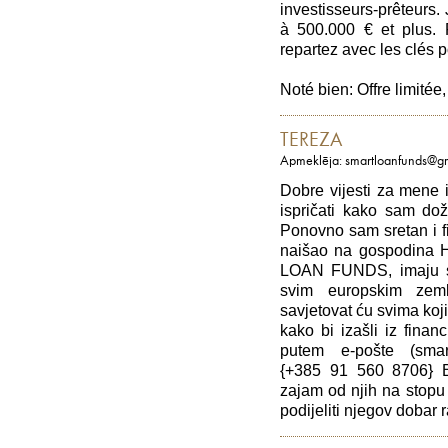
investisseurs-prêteurs.
à 500.000 € et plus. P
repartez avec les clés p
Noté bien: Offre limitée
TEREZA
Apmeklēja: smartloanfunds@g
Dobre vijesti za men
ispričati kako sam dož
Ponovno sam sretan i fi
naišao na gospodina H
LOAN FUNDS, imaju sje
svim europskim zem
savjetovat ću svima koj
kako bi izašli iz finan
putem e-pošte (sma
{+385 91 560 8706} Br
zajam od njih na stopu 
podijeliti njegov dobar 