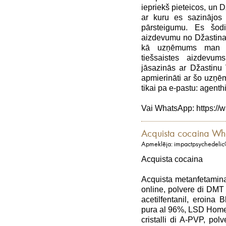
iepriekš pieteicos, un 
ar kuru es sazinājos
pārsteigumu. Es šod
aizdevumu no Džastina V
kā uzņēmums man te
tiešsaistes aizdevum
jāsazinās ar Džastinu 
apmierināti ar šo uzņē
tikai pa e-pastu: agen
Vai WhatsApp: https
Acquista cocaina W
Apmeklēja: impactpsychedeli
Acquista cocaina
Acquista metanfetamina i
online, polvere di DMT 
acetilfentanil, eroina 
pura al 96%, LSD Home
cristalli di A-PVP, po