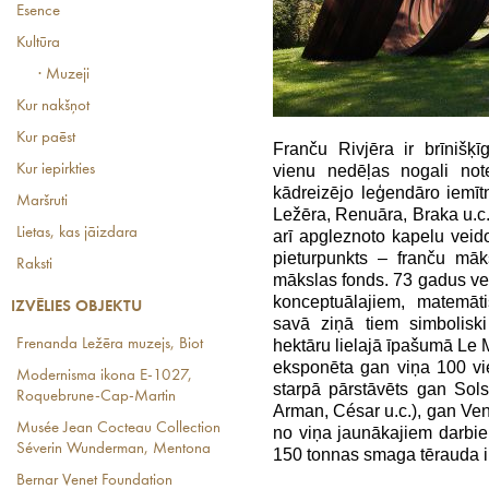
Esence
Kultūra
· Muzeji
Kur nakšņot
Kur paēst
Franču Rivjēra ir brīnišķ
Kur iepirkties
vienu nedēļas nogali note
kādreizējo leģendāro iemīt
Maršruti
Ležēra, Renuāra, Braka u.c.
Lietas, kas jāizdara
arī apgleznoto kapelu veido
pieturpunkts – franču māk
Raksti
mākslas fonds. 73 gadus vec
konceptuālajiem, matemāt
IZVĒLIES OBJEKTU
savā ziņā tiem simboliski
Frenanda Ležēra muzejs, Biot
hektāru lielajā īpašumā Le 
eksponēta gan viņa 100 vie
Modernisma ikona E-1027,
starpā pārstāvēts gan Sols
Roquebrune-Cap-Martin
Arman, César u.c.), gan Venē
Musée Jean Cocteau Collection
no viņa jaunākajiem darbie
Séverin Wunderman, Mentona
150 tonnas smaga tērauda i
Bernar Venet Foundation