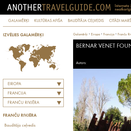
GALAMĒRĶI
KULTŪRAS AFIŠA
BAUDĪTĀJA CEĻVEDIS
CITĀDI MARŠ
·
·
·
Galamērķi
Eiropa
Francija
Franču Ri
IZVĒLIES GALAMĒRĶI
BERNAR VENET FOU
Autors:
EIROPA
FRANCIJA
FRANČU RIVJĒRA
FRANČU RIVJĒRA
Baudītāja ceļvedis