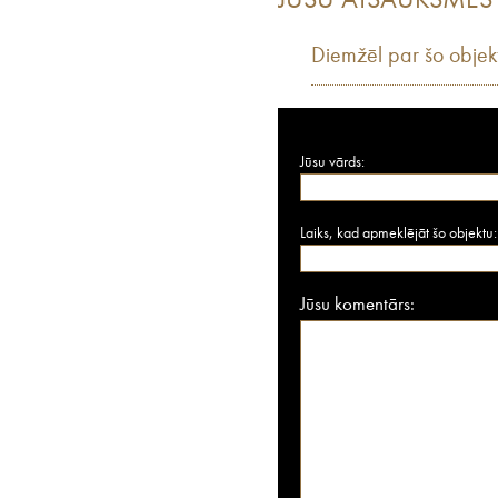
JŪSU ATSAUKSMES
Diemžēl par šo objek
Jūsu vārds:
Laiks, kad apmeklējāt šo objektu:
Jūsu komentārs: