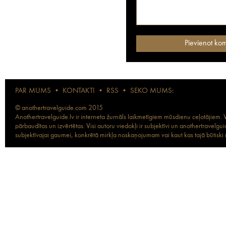
PAR MUMS
•
KONTAKTI
•
RSS
•
SEKO MUMS:
© anothertravelguide.com 2015
Anothertravelguide.lv ir interneta žurnāls laikmetīgiem mūsdienu ceļotājiem. Vi
pārbaudītas un izvērtētas. Visi autoru viedokļi ir subjektīvi un anothertravel
subjektīvajai gaumei, konkrētā mirkļa noskaņojumam vai kaut kas tajā būtiski ma