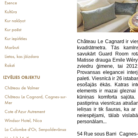
Esence
Kultūra
Kur nakšņot
Kur paēst
Kur iepirkties
Château Le Cagnard ir viesn
kvadrātmetra. Tās kamīn
Maršruti
savukārt Guard Room rotā
Lietas, kas jāizdara
Matisse drauga Emile Wéry 
Raksti
zviedru ģimene, tai 2012
Provansas elegancei inter
IZVĒLIES OBJEKTU
paleti. Viesnīcā ir 26 istab
esošajās ēkās. Katras inte
Château de Valmer
elements ir mazai gleznai
kūniņas komforta sajūta.
Château Le Cagnard, Cagnes-sur-
pastiprina viesnīcas atraš
Mer
ieliņas ir tik šauras, ka ar
Cote d'Azur Autrement
neiespējami, tālab vislab
Windsor Hotel, Nica
personālam...
La Colombe d'Or, Senpoldevānsa
54 Rue sous Barri Cagnes-