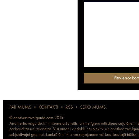
PAR MUMS
•
KONTAKTI
•
RSS
•
SEKO MUMS:
© anothertravelguide.com 2015
Anothertravelguide.lv ir interneta žurnāls laikmetīgiem mūsdienu ceļotājiem. Vi
pārbaudītas un izvērtētas. Visi autoru viedokļi ir subjektīvi un anothertravel
subjektīvajai gaumei, konkrētā mirkļa noskaņojumam vai kaut kas tajā būtiski ma