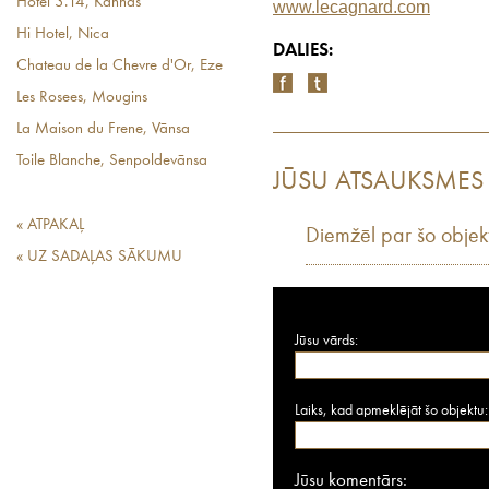
Hotel 3.14, Kannas
www.lecagnard.com
Hi Hotel, Nica
DALIES:
Chateau de la Chevre d'Or, Eze
Les Rosees, Mougins
La Maison du Frene, Vānsa
Toile Blanche, Senpoldevānsa
JŪSU ATSAUKSMES
« ATPAKAĻ
Diemžēl par šo objek
« UZ SADAĻAS SĀKUMU
Jūsu vārds:
Laiks, kad apmeklējāt šo objektu:
Jūsu komentārs: