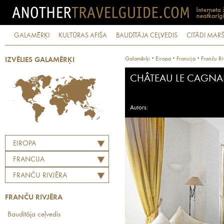
GALAMĒRĶI
KULTŪRAS AFIŠA
BAUDĪTĀJA CEĻVEDIS
CITĀDI MARŠ
·
·
·
Galamērķi
Eiropa
Francija
Franču Ri
IZVĒLIES GALAMĒRĶI
CHÂTEAU LE CAGNA
Autors:
EIROPA
FRANCIJA
FRANČU RIVJĒRA
FRANČU RIVJĒRA
Baudītāja ceļvedis