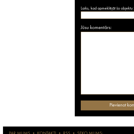
Laiks, kad apmeklējāt šo objektu:
Jūsu komentārs:
PAR MUMS
•
KONTAKTI
•
RSS
•
SEKO MUMS: