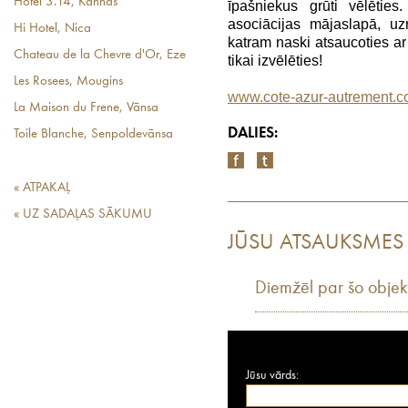
Hotel 3.14, Kannas
īpašniekus grūti vēlēties.
asociācijas mājaslapā, uz
Hi Hotel, Nica
katram naski atsaucoties ar
Chateau de la Chevre d'Or, Eze
tikai izvēlēties!
Les Rosees, Mougins
www.cote-azur-autrement.
La Maison du Frene, Vānsa
DALIES:
Toile Blanche, Senpoldevānsa
« ATPAKAĻ
« UZ SADAĻAS SĀKUMU
JŪSU ATSAUKSMES
Diemžēl par šo objek
Jūsu vārds: