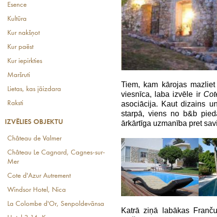
Esence
Kultūra
Kur nakšņot
Kur paēst
Kur iepirkties
Maršruti
Tiem, kam kārojas mazliet
Lietas, kas jāizdara
viesnīca, laba izvēle ir
Cot
Raksti
asociācija. Kaut dizains un 
starpā, viens no b&b pied
IZVĒLIES OBJEKTU
ārkārtīga uzmanība pret sav
Château de Valmer
Château Le Cagnard, Cagnes-sur-
Mer
Cote d'Azur Autrement
Windsor Hotel, Nica
La Colombe d'Or, Senpoldevānsa
Katrā ziņā labākas Franč