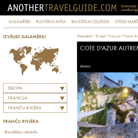
GALAMĒRĶI
KULTŪRAS AFIŠA
BAUDĪTĀJA CEĻVEDIS
CITĀDI MARŠ
·
·
·
Galamērķi
Eiropa
Francija
Franču Ri
IZVĒLIES GALAMĒRĶI
COTE D'AZUR AUTR
Autors:
EIROPA
FRANCIJA
FRANČU RIVJĒRA
FRANČU RIVJĒRA
Baudītāja ceļvedis