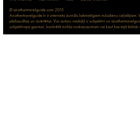
© anothertravelguide.com 2015
Anothertravelguide.lv ir interneta žurnāls laikmetīgiem mūsdienu ceļotājiem. Vi
pārbaudītas un izvērtētas. Visi autoru viedokļi ir subjektīvi un anothertravel
subjektīvajai gaumei, konkrētā mirkļa noskaņojumam vai kaut kas tajā būtiski ma