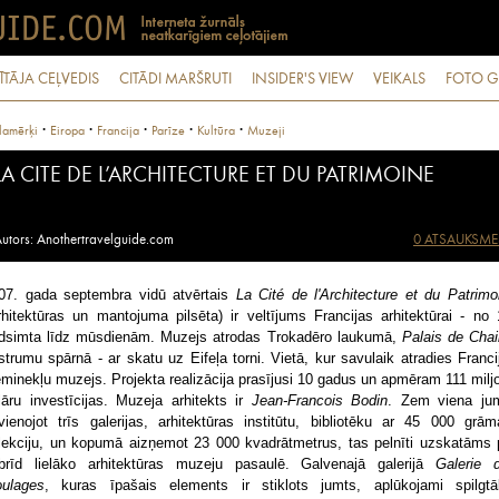
ĪTĀJA CEĻVEDIS
CITĀDI MARŠRUTI
INSIDER'S VIEW
VEIKALS
FOTO G
·
·
·
·
·
lamērķi
Eiropa
Francija
Parīze
Kultūra
Muzeji
LA CITE DE L’ARCHITECTURE ET DU PATRIMOINE
utors: Anothertravelguide.com
0 ATSAUKSME
07. gada septembra vidū atvērtais
La Cité de l'Architecture et du Patrimo
rhitektūras un mantojuma pilsēta) ir veltījums Francijas arhitektūrai - no 
dsimta līdz mūsdienām. Muzejs atrodas Trokadēro laukumā,
Palais de Chail
strumu spārnā - ar skatu uz Eifeļa torni. Vietā, kur savulaik atradies Franci
eminekļu muzejs. Projekta realizācija prasījusi 10 gadus un apmēram 111 milj
lāru investīcijas. Muzeja arhitekts ir
Jean-Francois Bodin
. Zem viena ju
vienojot trīs galerijas, arhitektūras institūtu, bibliotēku ar 45 000 grām
lekciju, un kopumā aizņemot 23 000 kvadrātmetrus, tas pelnīti uzskatāms 
brīd lielāko arhitektūras muzeju pasaulē. Galvenajā galerijā
Galerie 
ulages
, kuras īpašais elements ir stiklots jumts, aplūkojami spilgtā