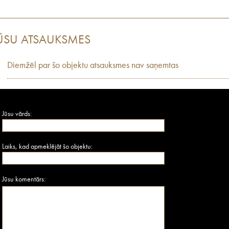
ŪSU ATSAUKSMES
Diemžēl par šo objektu atsauksmes nav saņemtas
Jūsu vārds:
Laiks, kad apmeklējāt šo objektu:
Jūsu komentārs: