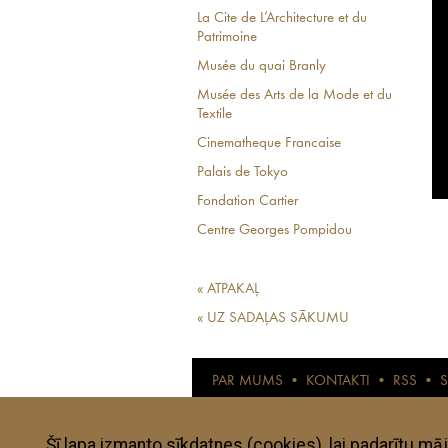
La Cite de L’Architecture et du
Patrimoine
Musée du quai Branly
Musée des Arts de la Mode et du
Textile
Cinematheque Francaise
Palais de Tokyo
Fondation Cartier
Centre Georges Pompidou
« ATPAKAĻ
« UZ SADAĻAS SĀKUMU
PAR MUMS
•
KONTAKTI
•
RSS
•
© anothertravelguide.com 2015
Anothertravelguide.lv ir interneta žurnāls l