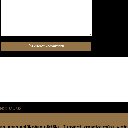
SEKO MUMS:
aikmetīgiem mūsdienu ceļotājiem. Visas anothertravelguide.lv apkopotās adreses – vies