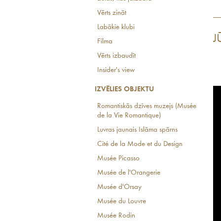
Vērts zināt
Labākie klubi
J
Filma
Vērts izbaudīt
Insider's view
IZVĒLIES OBJEKTU
Romantiskās dzīves muzejs (Musée
de la Vie Romantique)
Luvras jaunais Islāma spārns
Cité de la Mode et du Design
Musée Picasso
Musée de l'Orangerie
Musée d'Orsay
Musée du Louvre
Musée Rodin