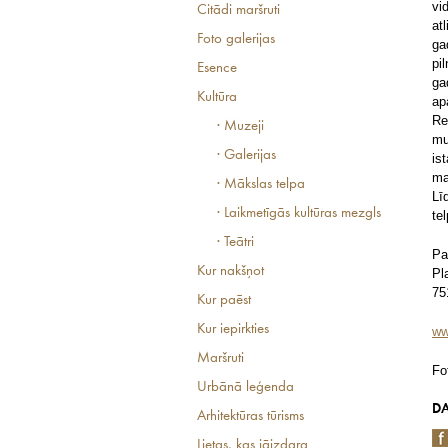
vi
Citādi maršruti
at
Foto galerijas
ga
pi
Esence
ga
Kultūra
ap
Re
· Muzeji
mu
· Galerijas
is
ma
· Mākslas telpa
Lī
· Laikmetīgās kultūras mezgls
te
· Teātri
Pa
Kur nakšņot
Pl
75
Kur paēst
Kur iepirkties
ww
Maršruti
Fo
Urbānā leģenda
DA
Arhitektūras tūrisms
Lietas, kas jāizdara