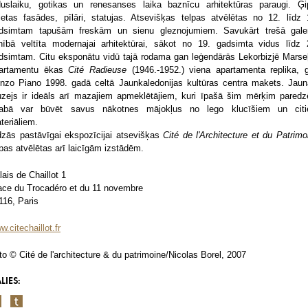
duslaiku, gotikas un renesanses laika baznīcu arhitektūras paraugi. Ģi
lietas fasādes, pīlāri, statujas. Atsevišķas telpas atvēlētas no 12. līdz 
dsimtam tapušām freskām un sienu gleznojumiem. Savukārt trešā galer
lnībā veltīta modernajai arhitektūrai, sākot no 19. gadsimta vidus līdz 
dsimtam. Citu eksponātu vidū tajā rodama gan leģendārās Lekorbizjē Marse
artamentu ēkas
Cité Radieuse
(1946.-1952.) viena apartamenta replika, 
nzo Piano 1998. gadā celtā Jaunkaledonijas kultūras centra makets. Jaun
zejs ir ideāls arī mazajiem apmeklētājiem, kuri īpašā šim mērķim paredz
tabā var būvēt savus nākotnes mājokļus no lego klucīšiem un cit
teriāliem.
dzās pastāvīgai ekspozīcijai atsevišķas
Cité de l'Architecture et du Patrimo
lpas atvēlētas arī laicīgām izstādēm.
lais de Chaillot 1
ace du Trocadéro et du 11 novembre
116, Paris
w.citechaillot.fr
to © Cité de l'architecture & du patrimoine/Nicolas Borel, 2007
LIES: