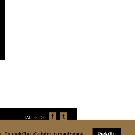
LAT
ENG
nīcas, restorāni, veikali u.c., ir autoru