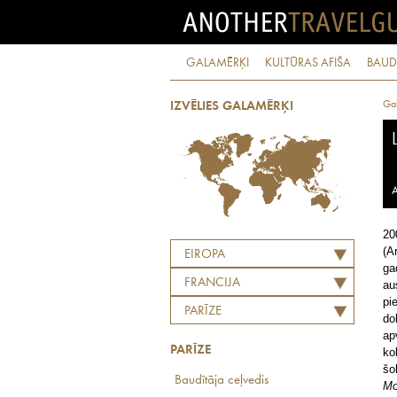
GALAMĒRĶI
KULTŪRAS AFIŠA
BAUD
Ga
IZVĒLIES GALAMĒRĶI
A
20
(A
EIROPA
ga
FRANCIJA
au
pi
PARĪZE
do
ap
PARĪZE
ko
šo
Baudītāja ceļvedis
Mo