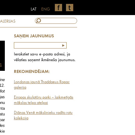
LAT
ENG
ALERIJAS
SAŅEM JAUNUMUS
Ierakstiet savu e-pasta adresi, ja
vēlaties saņemt ikmēneša jaunumus.
S
REKOMENDĒJAM:
ine
Londonas jaunā Thaddaeus Ropac
12.
galerija
lot
jas
Eiropas skulptūru parki – laikmetīgās
onu
mākslas telpa atelpai
mta
Diānas Venē mākslinieku radīto rotu
atu
kolekcija
par
des
kie