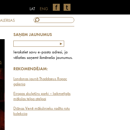
LAT
ENG
ALERIJAS
SAŅEM JAUNUMUS
Ierakstiet savu e-pasta adresi, ja
vēlaties saņemt ikmēneša jaunumus.
S
REKOMENDĒJAM:
Londonas jaunā Thaddaeus Ropac
galerija
Eiropas skulptūru parki – laikmetīgās
mākslas telpa atelpai
Diānas Venē mākslinieku radīto rotu
kolekcija