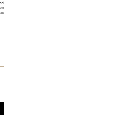
abi
ņas
ars