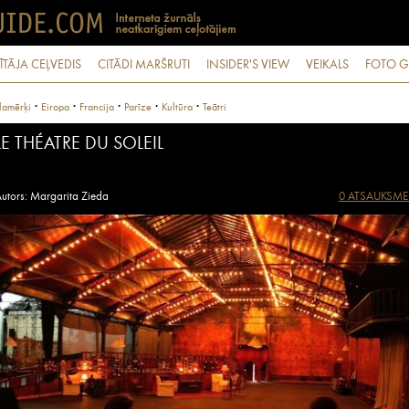
ĪTĀJA CEĻVEDIS
CITĀDI MARŠRUTI
INSIDER'S VIEW
VEIKALS
FOTO G
·
·
·
·
·
lamērķi
Eiropa
Francija
Parīze
Kultūra
Teātri
LE THÉATRE DU SOLEIL
utors: Margarita Zieda
0 ATSAUKSME