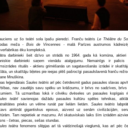
auciens uz šo teātri sola īpašu pieredzi. Franču teātris
Le Théâtre du Sol
rodas meža -
Bois de Vincennes
- malā Parīzes austrumos kādreizē
lverfabrikas ēku kompleksā.
ātra darbinieki šeit dzīvo un strādā no 1964. gada kā komūna, aktieri
hniskie darbinieki saņem vienādu atalgojumu. Nemainīgs ir palicis 
rmsizrādes rituāls - aktieru grimēšanās un sagatavošanās izrādei ir skatītā
klāta, un skatītāju biļetes pie ieejas plēš pašrocīgi pasaulslavenā franču režis
iane Mnuškina.
ņas leģendārais
Saules teātris
arī pēc četrdesmit gadus pasaules slavas apvī
rbības, nav zaudējis savu spēku un krāšņumu, ir brīvs no sadzīves, brīvs
kumiem. Tā uzmanības lokā ir cilvēku dvēseles un pasaules kopīgais ri
ules teātrī
savienojas dažādu pasaules kultūru spēles tehnikas, atklā
atralitātes prieks un vēlme runāt par lielām lietām.
Saules teātris
labprāt
tavs atritināt gigantiskus eposus, aizvest uz senām civilizācijām, se
ltūrām. Tam nepietiek ar mazumu. Arī skatuviskais laiks šīm izrādēm aizvien
sns - četras, piecas, sešas stundas.
ules teātra
fenomens slēpjas arī tā valdzinošajā vieglumā, kas arī pēc če