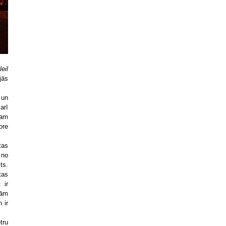
eil
jās
 un
arī
jam
ore
tas
 no
ts.
tas
 ir
nām
 ir
tru