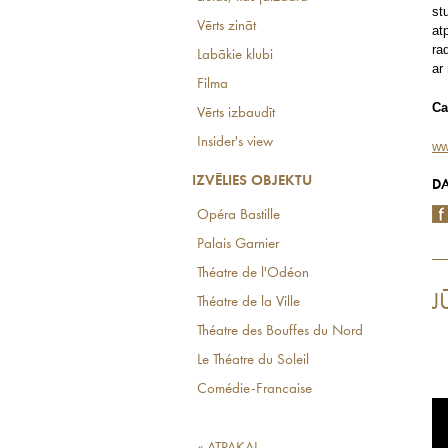
st
Vērts zināt
at
ra
Labākie klubi
ar
Filma
Ca
Vērts izbaudīt
Insider's view
ww
IZVĒLIES OBJEKTU
DA
Opéra Bastille
Palais Garnier
Théatre de l'Odéon
J
Théatre de la Ville
Théatre des Bouffes du Nord
Le Théatre du Soleil
Comédie-Francaise