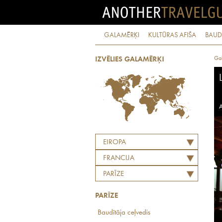
GALAMĒRĶI
KULTŪRAS AFIŠA
BAUD
Ga
IZVĒLIES GALAMĒRĶI
A
EIROPA
FRANCIJA
PARĪZE
PARĪZE
Baudītāja ceļvedis