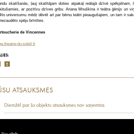
undu skatīšanās, ļauj skatītājam doties atpakaļ reālajā dzīvē spēkpilnam, l
pūtušamies, ar pozitīvu dzīves gribu. Ariana Mnuškina ir teātra ģēnijs un vi
dīto universumu mēdz dēvēt arī par bērnu teātri pieaugušajiem, un tam ir sak
 nezaudēto spēju brīnīties.
rtoucherie de Vincennes
w.theatre-du-soleil.fr
LIES:
ŪSU ATSAUKSMES
Diemžēl par šo objektu atsauksmes nav saņemtas
Jūsu vārds: