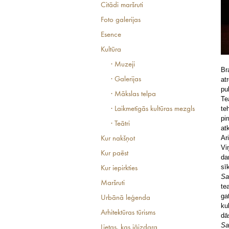
Citādi maršruti
Foto galerijas
Esence
Kultūra
· Muzeji
Br
at
· Galerijas
pu
· Mākslas telpa
Te
te
· Laikmetīgās kultūras mezgls
pi
· Teātri
at
Ar
Kur nakšņot
Vi
Kur paēst
da
sī
Kur iepirkties
Sa
Maršruti
te
ga
Urbānā leģenda
ku
Arhitektūras tūrisms
dā
Sa
Lietas, kas jāizdara