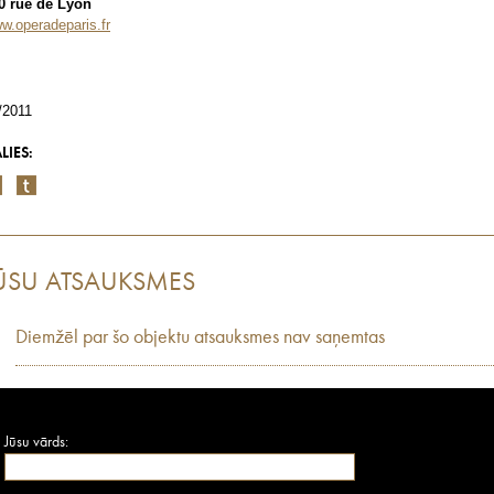
0 rue de Lyon
w.operadeparis.fr
/2011
LIES:
ŪSU ATSAUKSMES
Diemžēl par šo objektu atsauksmes nav saņemtas
Jūsu vārds: