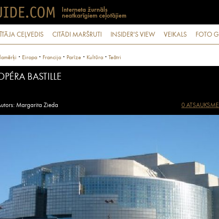
ĪTĀJA CEĻVEDIS
CITĀDI MARŠRUTI
INSIDER'S VIEW
VEIKALS
FOTO G
·
·
·
·
·
lamērķi
Eiropa
Francija
Parīze
Kultūra
Teātri
OPÉRA BASTILLE
utors: Margarita Zieda
0 ATSAUKSME