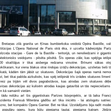
 Bretaņas zilā granīta un Ķīnas bumbierkoka veidotā Opéra Bastille, val
stitūcijas L´Opera National de Paris otrā ēka, ir uzcelta kādreizējās Parī
elzceļa stacijas - Gare de la Bastille - teritorijā, un nenoliedzami ir giganti
hitektonisks veidojums - pilsēta pilsētā. Šīs operas zāle, kas spējīga ietilpi
00 skatītājus ir tikai aisberga redzama virsotne. Brīnumi sākas otr
iekškaram, kur viena blakus otrai rindojas izrāžu dekorācijas, uzslietas tieši t
skatā, kādām tām jābūt uz skatuves. Dekorācijas šajā operas namā nemo
st, bet tikai pabīda aizkulisēs, kas spēj ietilpināt trīs izrādes skatuves līmenī
lreiz pa trijām vēl divos pagrabstāvos, kas atrodas zem skatuves dēļi
viņas dekorācijas aiz kulisēm atrodas kaujas gatavībā un tās nepieciešams 
en kā samainīt vietām.
 tādu nolūku arī šis gigantiskais Parīzes būvprojekts, ar tā laika Franci
ezidenta Fransuā Miterāna gādību arī tika iniciēts - lai atslogotu satriec
ezno, bet kompakto Opera Garnier. Bet ne tikai. Uzstādījums bija radīt mode
 populāru operu, kura būtu pieejama tautai, pieejama katram. Jēdzi