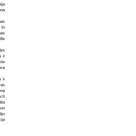
ija
eņa
nas
 to
nas
lle
ārs
 ir
mie
uva
 ir
ras
ena
cīt
āta
usi
āju
ija