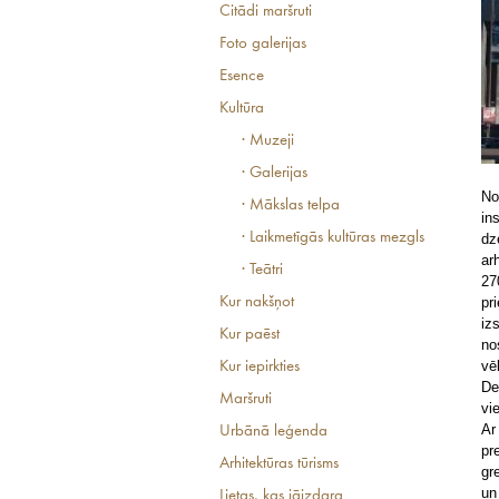
Citādi maršruti
Foto galerijas
Esence
Kultūra
· Muzeji
· Galerijas
No
· Mākslas telpa
in
· Laikmetīgās kultūras mezgls
dz
ar
· Teātri
27
Kur nakšņot
pr
iz
Kur paēst
no
vē
Kur iepirkties
De
Maršruti
vi
Ar
Urbānā leģenda
pr
Arhitektūras tūrisms
gr
un
Lietas, kas jāizdara