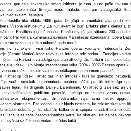
opulāru" gan šajā sakarā tika smagi kritizēts, jo runa jau no paša sākuma b
vis par pazemināta līmeņa masu mākslu, bet par visaugstākā līm
kslinieciskajām iespējām.
éra Bastille tika atklāta 1989. gada 13. jūlijā ar amerikāņu avangarda iko
berta Vilsona iestudējumu „La nuit avant le jour" („Nakts pirms dienas"), ar
zsākoties Bastīlijas ieņemšanas un Franču revolūcijas sākuma 200 gadadie
inībām. Par vakara kulmināciju izvērsās Marseljēzas dziedāšana. Opéra Basti
vu pirmo sezonu aizsāka nākamā gada martā.
ens no izcilākajiem visu laiku Parīzes operas vadītājiem intendants Žer
rtjē (Gerard Mortier) kādā televīzijas intervijā reiz atzina - Francijas valdība
finējusi, ka Parīzei ir vajadzīga opera un attiecīgi tās rīcībā ir visi nepiecieša
nansiālie līdzekļi. Un Mortjē intendantūras laikā (2004 - 2009) Parīzes opera kļ
r vienu no mākslinieciski visinteresantākajiem opernamiem pasaulē.
d ir attiecīgi līdzekļi, attiecīgas ir arī intrigas - kurš šo grandiozo instutūciju
esīgs vadīt, savulaik no intendanta posteņa gāžot pat tik ietekmīgu ope
saules figūru, kā diriģentu Danielu Bārenboimu. Un attiecīgi zālē sēž arī vi
 izsvilpjošākajām publikām pasaulē, spējīga no zemes virsas noslau
sskaistākos eksperimentus. Un redzamība šajā namā netiek apgrūtin
vienam skatītājam. Par leģendu jau ir kļuvis nostāsts, ka reiz uz skatuves bij
da izrādes dekorācija, ka skatītāji balkonos ir spējuši ieraudzīt tikai dziedāt
jas. Izcēlusies tāda neapmierinātības vētra, ka skatienu traucējošā dekorāc
kusi novākta uz līdzenas vietas - izrādes laikā.