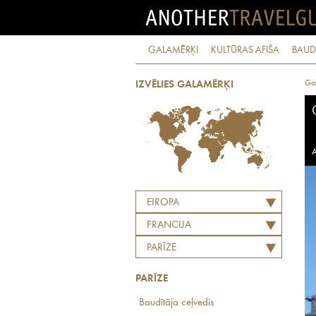
GALAMĒRĶI
KULTŪRAS AFIŠA
BAUD
Ga
IZVĒLIES GALAMĒRĶI
A
EIROPA
FRANCIJA
PARĪZE
PARĪZE
Baudītāja ceļvedis