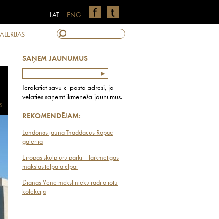
LAT
ENG
ALERIJAS
SAŅEM JAUNUMUS
Ierakstiet savu e-pasta adresi, ja
vēlaties saņemt ikmēneša jaunumus.
S
REKOMENDĒJAM:
Londonas jaunā Thaddaeus Ropac
galerija
Eiropas skulptūru parki – laikmetīgās
mākslas telpa atelpai
Diānas Venē mākslinieku radīto rotu
kolekcija