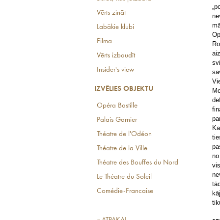
„p
Vērts zināt
ne
mā
Labākie klubi
Op
Filma
Ro
ai
Vērts izbaudīt
sv
Insider's view
sa
Vi
IZVĒLIES OBJEKTU
Mo
de
Opéra Bastille
fi
pa
Palais Garnier
Ka
Théatre de l'Odéon
ti
pa
Théatre de la Ville
no
Théatre des Bouffes du Nord
vi
ne
Le Théatre du Soleil
tā
Comédie-Francaise
kā
ti