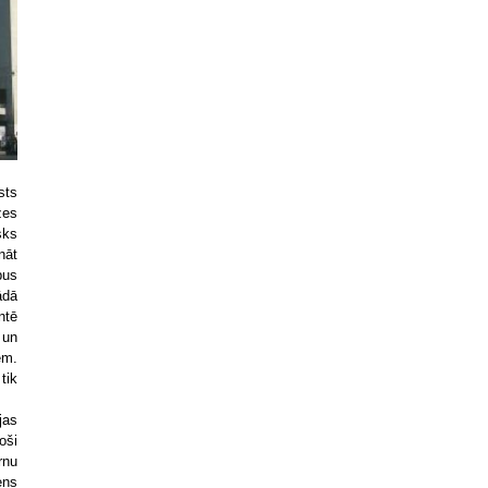
sts
zes
sks
nāt
pus
ādā
ntē
 un
em.
tik
jas
oši
rnu
ens