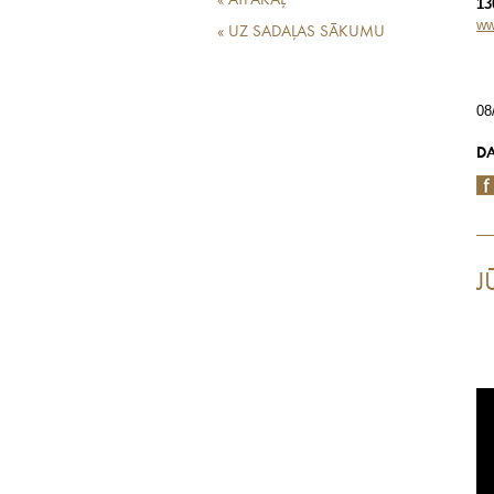
« ATPAKAĻ
13
ww
« UZ SADAĻAS SĀKUMU
08
DA
J