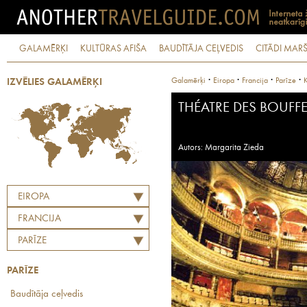
GALAMĒRĶI
KULTŪRAS AFIŠA
BAUDĪTĀJA CEĻVEDIS
CITĀDI MARŠ
·
·
·
·
Galamērķi
Eiropa
Francija
Parīze
K
IZVĒLIES GALAMĒRĶI
THÉATRE DES BOUFF
Autors: Margarita Zieda
EIROPA
FRANCIJA
PARĪZE
PARĪZE
Baudītāja ceļvedis