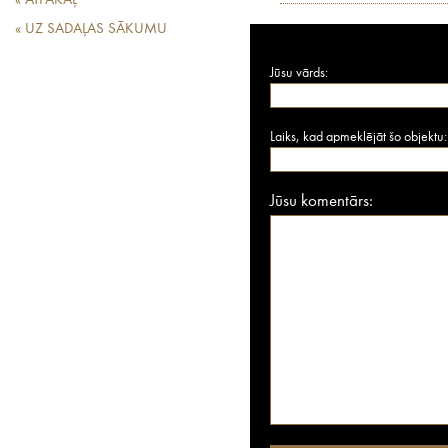
« ATPAKAĻ
« UZ SADAĻAS SĀKUMU
Jūsu vārds:
Laiks, kad apmeklējāt šo objektu:
Jūsu komentārs: