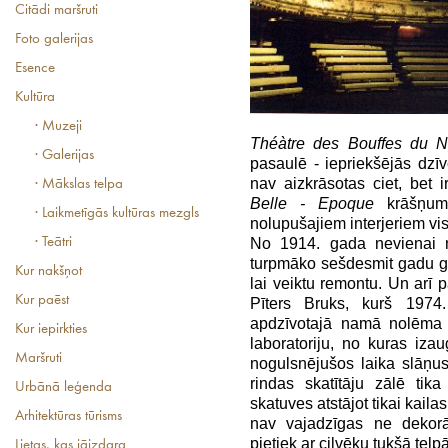
Citādi maršruti
Foto galerijas
Esence
Kultūra
· Muzeji
Théàtre des Bouffes du N
· Galerijas
pasaulē - iepriekšējās dzīv
nav aizkrāsotas ciet, bet 
· Mākslas telpa
Belle - Epoque
krāšņums
· Laikmetīgās kultūras mezgls
nolupušajiem interjeriem vi
· Teātri
No 1914. gada nevienai no
turpmāko sešdesmit gadu ga
Kur nakšņot
lai veiktu remontu. Un arī p
Kur paēst
Pīters Bruks, kurš 1974
apdzīvotajā namā nolēma at
Kur iepirkties
laboratoriju, no kuras iz
Maršruti
nogulsnējušos laika slāņus 
rindas skatītāju zālē tik
Urbānā leģenda
skatuves atstājot tikai kaila
Arhitektūras tūrisms
nav vajadzīgas ne dekorā
pietiek ar cilvēku tukšā telpā
Lietas, kas jāizdara