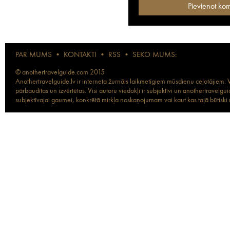
PAR MUMS
•
KONTAKTI
•
RSS
•
SEKO MUMS:
© anothertravelguide.com 2015
Anothertravelguide.lv ir interneta žurnāls laikmetīgiem mūsdienu ceļotājiem. Vi
pārbaudītas un izvērtētas. Visi autoru viedokļi ir subjektīvi un anothertravel
subjektīvajai gaumei, konkrētā mirkļa noskaņojumam vai kaut kas tajā būtiski ma