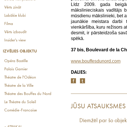
Līdz 2009. gada bei
Vērts zināt
mākslinieciskais vadītājs b
mūsdienu mākslinieki, bet af
Labākie klubi
jaunākie meistara darbi t
Filma
vienkāršība, kuru režisors 
Vērts izbaudīt
desmit, ir pārsteidzoša sav
spēkā.
Insider's view
37 bis, Boulevard de la Ch
IZVĒLIES OBJEKTU
www.bouffesdunord.com
Opéra Bastille
Palais Garnier
DALIES:
Théatre de l'Odéon
Théatre de la Ville
Théatre des Bouffes du Nord
Le Théatre du Soleil
JŪSU ATSAUKSMES
Comédie-Francaise
Diemžēl par šo objek