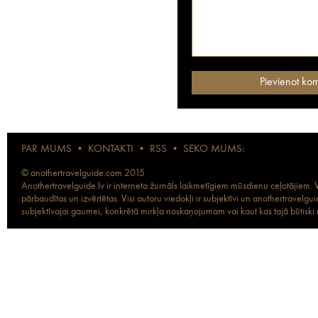
PAR MUMS
•
KONTAKTI
•
RSS
•
SEKO MUMS:
© anothertravelguide.com 2015
Anothertravelguide.lv ir interneta žurnāls laikmetīgiem mūsdienu ceļotājiem. Vi
pārbaudītas un izvērtētas. Visi autoru viedokļi ir subjektīvi un anothertravel
subjektīvajai gaumei, konkrētā mirkļa noskaņojumam vai kaut kas tajā būtiski ma