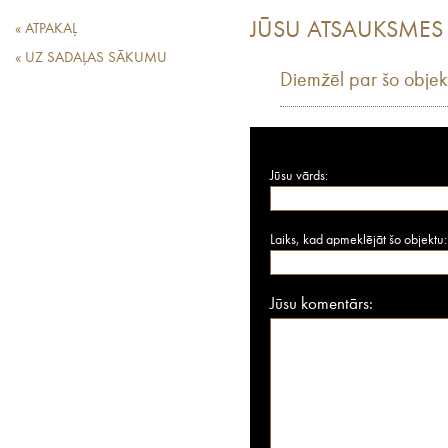
JŪSU ATSAUKSMES
« ATPAKAĻ
« UZ SADAĻAS SĀKUMU
Diemžēl par šo objek
Jūsu vārds:
Laiks, kad apmeklējāt šo objektu:
Jūsu komentārs: