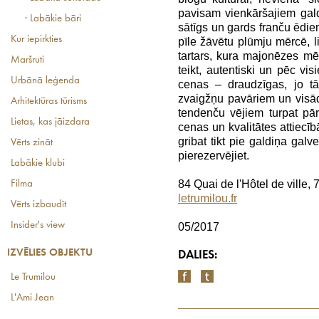
pavisam vienkāršajiem gald
· Labākie bāri
sātīgs un gards franču ēdien
Kur iepirkties
pīle žāvētu plūmju mērcē, li
tartars, kura majonēzes mēr
Maršruti
teikt, autentiski un pēc vis
Urbānā leģenda
cenas – draudzīgas, jo tā
zvaigžņu pavāriem un visā
Arhitektūras tūrisms
tendenču vējiem turpat pāri
Lietas, kas jāizdara
cenas un kvalitātes attiecīb
gribat tikt pie galdiņa galv
Vērts zināt
pierezervējiet.
Labākie klubi
84 Quai de l'Hôtel de ville,
Filma
letrumilou.fr
Vērts izbaudīt
Insider's view
05/2017
IZVĒLIES OBJEKTU
DALIES:
Le Trumilou
L'Ami Jean