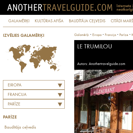
GALAMĒRĶI
KULTŪRAS AFIŠA
BAUDĪTĀJA CEĻVEDIS
CITĀDI MARŠ
·
·
·
·
Galamērķi
Eiropa
Francija
Parīze
K
IZVĒLIES GALAMĒRĶI
LE TRUMILOU
Autors: Anothertravelguide.com
EIROPA
FRANCIJA
PARĪZE
PARĪZE
Baudītāja ceļvedis