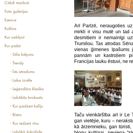
Citādi maršruti
Foto galerijas
Esence
Arī Parīzē, neraugoties u
Kultūra
mirkli ir visu mutē un tad 
desmitiem ir nemainīgi uz
Kur nakšņot
Trumilou. Tas atrodas Sēnas
Kur paēst
vienas ģimenes īpašums j
· Stila krējums
pannām un kastroļiem pi
Francijas lauku ēstuvi, ne r
· Trendy
· Īsts atradums
· Laba izvēle
· Leģendāra klasika
· Labākās brokastis
· Kur padzert kafiju
Taču vienkāršība arī ir Le 
· Bistro
gan vietējie, kuru – nerakstu
· Kur iedzert vīnu
kā ārzemnieku, gan tūristi,
· Labākā šokolāde
blogu kultūrai, neviena “