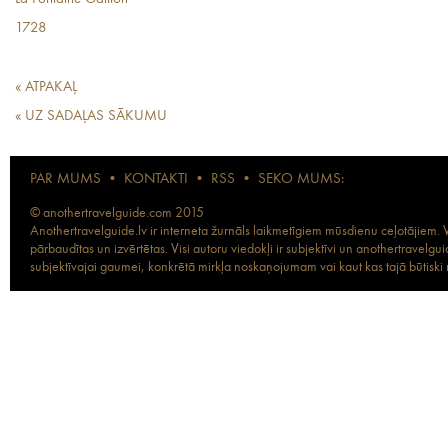
1728
« ATPAKAĻ
« UZ SADAĻAS SĀKUMU
PAR MUMS
•
KONTAKTI
•
RSS
•
SEKO MUMS:
© anothertravelguide.com 2015
Anothertravelguide.lv ir interneta žurnāls laikmetīgiem mūsdienu ceļotājiem. Vi
pārbaudītas un izvērtētas. Visi autoru viedokļi ir subjektīvi un anothertravel
subjektīvajai gaumei, konkrētā mirkļa noskaņojumam vai kaut kas tajā būtiski ma