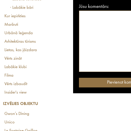
Jūsu komentārs:
· Labākie bāri
Kur iepirkties
Maršruti
Urbānā leģenda
Arhitektūras tūrisms
Lietas, kas jāizdara
Vērts zināt
Labākie klubi
Filma
Vērts izbaudīt
Insider's view
IZVĒLIES OBJEKTU
Gwon’s Dining
Unico
La Fontaine Gaillon