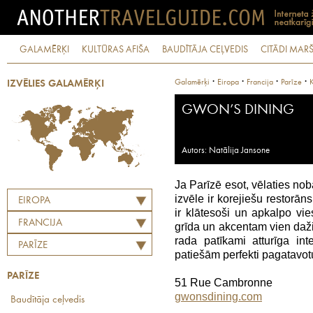
GALAMĒRĶI
KULTŪRAS AFIŠA
BAUDĪTĀJA CEĻVEDIS
CITĀDI MARŠ
·
·
·
·
Galamērķi
Eiropa
Francija
Parīze
K
IZVĒLIES GALAMĒRĶI
GWON’S DINING
Autors: Natālija Jansone
Ja Parīzē esot, vēlaties no
izvēle ir korejiešu restorān
EIROPA
ir klātesoši un apkalpo vie
FRANCIJA
grīda un akcentam vien daž
rada patīkami atturīga int
PARĪZE
patiešām perfekti pagatavot
PARĪZE
51 Rue Cambronne
gwonsdining.com
Baudītāja ceļvedis