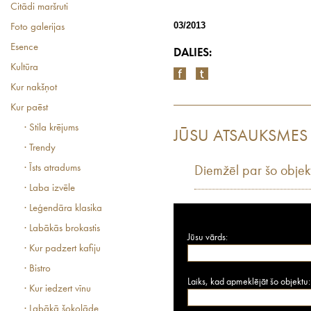
Citādi maršruti
03/2013
Foto galerijas
Esence
DALIES:
Kultūra
Kur nakšņot
Kur paēst
· Stila krējums
JŪSU ATSAUKSMES
· Trendy
· Īsts atradums
Diemžēl par šo objek
· Laba izvēle
· Leģendāra klasika
· Labākās brokastis
Jūsu vārds:
· Kur padzert kafiju
· Bistro
Laiks, kad apmeklējāt šo objektu:
· Kur iedzert vīnu
· Labākā šokolāde