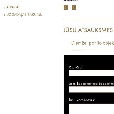
« ATPAKAĻ
« UZ SADAĻAS SĀKUMU
JŪSU ATSAUKSMES
Diemžēl par šo objek
Jūsu vārds:
Laiks, kad apmeklējāt šo objektu:
Jūsu komentārs: