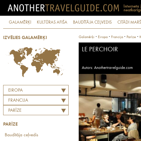
GALAMĒRĶI
KULTŪRAS AFIŠA
BAUDĪTĀJA CEĻVEDIS
CITĀDI MARŠ
·
·
·
·
Galamērķi
Eiropa
Francija
Parīze
K
IZVĒLIES GALAMĒRĶI
LE PERCHOIR
Autors: Anothertravelguide.com
EIROPA
FRANCIJA
PARĪZE
PARĪZE
Baudītāja ceļvedis