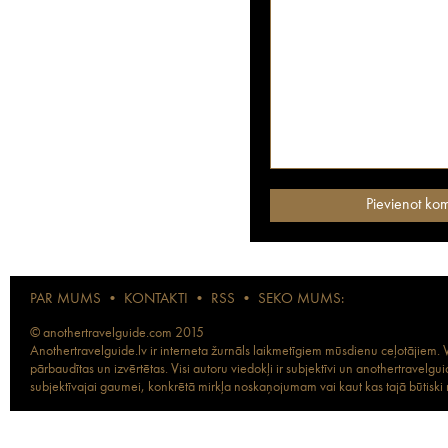
PAR MUMS
•
KONTAKTI
•
RSS
•
SEKO MUMS:
© anothertravelguide.com 2015
Anothertravelguide.lv ir interneta žurnāls laikmetīgiem mūsdienu ceļotājiem. Vi
pārbaudītas un izvērtētas. Visi autoru viedokļi ir subjektīvi un anothertravel
subjektīvajai gaumei, konkrētā mirkļa noskaņojumam vai kaut kas tajā būtiski ma