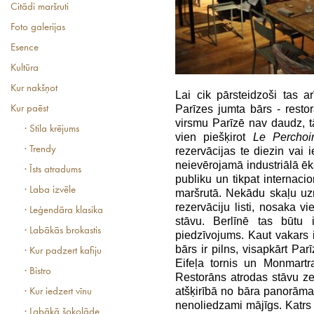
Citādi maršruti
Foto galerijas
Esence
Kultūra
Kur nakšņot
Lai cik pārsteidzoši tas a
Parīzes jumta bārs - resto
Kur paēst
virsmu Parīzē nav daudz, 
· Stila krējums
vien piešķirot
Le Perchoi
· Trendy
rezervācijas te diezin vai i
neievērojamā industriālā ēk
· Īsts atradums
publiku un tikpat internacio
· Laba izvēle
maršrutā. Nekādu skaļu uzr
rezervāciju listi, nosaka vi
· Leģendāra klasika
stāvu. Berlīnē tas būtu 
· Labākās brokastis
piedzīvojums. Kaut vakars i
bārs ir pilns, visapkārt Par
· Kur padzert kafiju
Eifeļa tornis un Monmartr
· Bistro
Restorāns atrodas stāvu z
atšķirībā no bāra panorāmas 
· Kur iedzert vīnu
nenoliedzami mājīgs. Katrs k
· Labākā šokolāde