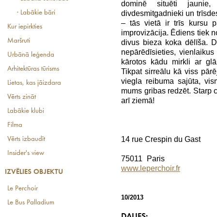
dominē situēti jaunie, 
divdesmitgadnieki un trīsde
· Labākie bāri
– tās vietā ir trīs kursu
Kur iepirkties
improvizācija. Ēdiens tiek n
Maršruti
divus bieza koka dēlīša. D
nepārēdīsieties, vienlaikus 
Urbānā leģenda
kārotos kādu mirkli ar glā
Arhitektūras tūrisms
Tikpat sirreālu kā viss pārē
viegla reibuma sajūta, vism
Lietas, kas jāizdara
mums gribas redzēt. Starp ci
Vērts zināt
arī ziemā!
Labākie klubi
Filma
14 rue Crespin du Gast
Vērts izbaudīt
Insider's view
75011 Paris
www.leperchoir.fr
IZVĒLIES OBJEKTU
Le Perchoir
10/2013
Le Bus Palladium
DALIES: