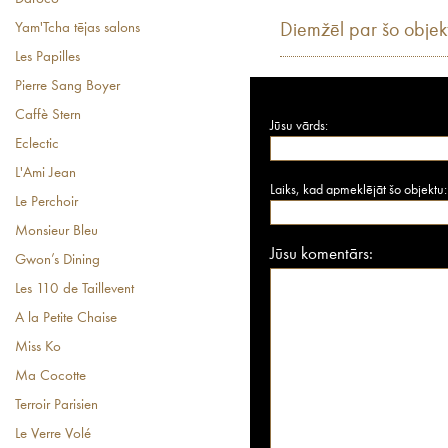
Yam'Tcha tējas salons
Diemžēl par šo objek
Les Papilles
Pierre Sang Boyer
Caffè Stern
Jūsu vārds:
Eclectic
L'Ami Jean
Laiks, kad apmeklējāt šo objektu:
Le Perchoir
Monsieur Bleu
Jūsu komentārs:
Gwon’s Dining
Les 110 de Taillevent
A la Petite Chaise
Miss Ko
Ma Cocotte
Terroir Parisien
Le Verre Volé