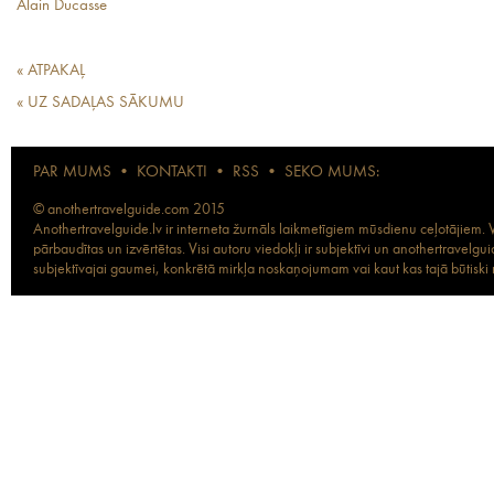
Alain Ducasse
« ATPAKAĻ
« UZ SADAĻAS SĀKUMU
PAR MUMS
•
KONTAKTI
•
RSS
•
SEKO MUMS:
© anothertravelguide.com 2015
Anothertravelguide.lv ir interneta žurnāls laikmetīgiem mūsdienu ceļotājiem. Vi
pārbaudītas un izvērtētas. Visi autoru viedokļi ir subjektīvi un anothertravel
subjektīvajai gaumei, konkrētā mirkļa noskaņojumam vai kaut kas tajā būtiski ma