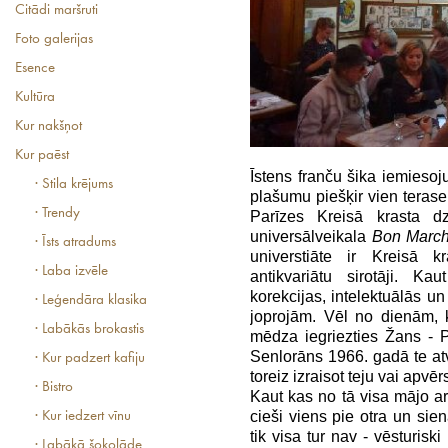
Citādi maršruti
Foto galerijas
Esence
Kultūra
Kur nakšņot
Kur paēst
Īstens franču šika iemieso
· Stila krējums
plašumu piešķir vien terase 
· Trendy
Parīzes Kreisā krasta d
universālveikala
Bon Marc
· Īsts atradums
universtiāte ir Kreisā kr
· Laba izvēle
antikvariātu sirotāji. Ka
korekcijas, intelektuālās 
· Leģendāra klasika
joprojām. Vēl no dienām,
· Labākās brokastis
mēdza iegriezties Žans - 
Senlorāns 1966. gadā te a
· Kur padzert kafiju
toreiz izraisot teju vai apv
· Bistro
Kaut kas no tā visa mājo a
cieši viens pie otra un sie
· Kur iedzert vīnu
tik visa tur nav - vēsturisk
· Labākā šokolāde