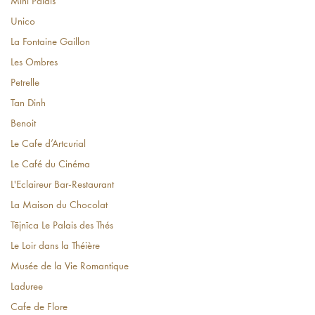
Mini Palais
Unico
La Fontaine Gaillon
Les Ombres
Petrelle
Tan Dinh
Benoit
Le Cafe d’Artcurial
Le Café du Cinéma
L'Eclaireur Bar-Restaurant
La Maison du Chocolat
Tējnīca Le Palais des Thés
Le Loir dans la Théière
Musée de la Vie Romantique
Laduree
Cafe de Flore