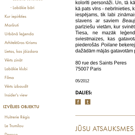
kolorīti personāži. Un, tā 
· Labākie bāri
kā pats vīns - nebrīnieties, 
iespējams, tik labi zināmais
Kur iepirkties
slavens ar saviem
Beau
Maršruti
parīziešu vietām, kur svinē
Tiesa, ne mazāk leģend
Urbānā leģenda
sviestmaizes, kas gatavo
Arhitektūras tūrisms
piederošās
Poilane
beķerej
dažādām mājās gatavotām p
Lietas, kas jāizdara
Vērts zināt
80 rue des Saints Peres
75007 Paris
Labākie klubi
Filma
05/2012
Vērts izbaudīt
DALIES:
Insider's view
IZVĒLIES OBJEKTU
Huîtrerie Régis
Le Trumilou
JŪSU ATSAUKSMES
Daroco