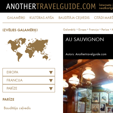
GALAMĒRĶI
KULTŪRAS AFIŠA
BAUDĪTĀJA CEĻVEDIS
CITĀDI MARŠ
·
·
·
·
Galamērķi
Eiropa
Francija
Parīze
K
IZVĒLIES GALAMĒRĶI
AU SAUVIGNON
Autors: Anothertravelguide.com
EIROPA
FRANCIJA
PARĪZE
PARĪZE
Baudītāja ceļvedis