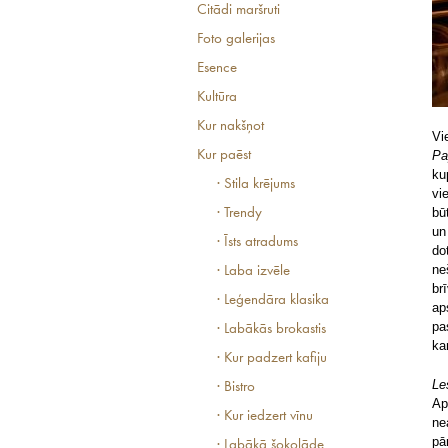
Citādi maršruti
Foto galerijas
Esence
Kultūra
Kur nakšņot
Vi
Kur paēst
Pa
ku
· Stila krējums
vi
bū
· Trendy
un
· Īsts atradums
do
ne
· Laba izvēle
br
· Leģendāra klasika
ap
pa
· Labākās brokastis
ka
· Kur padzert kafiju
Le
· Bistro
Ap
· Kur iedzert vīnu
ne
pā
· Labākā šokolāde