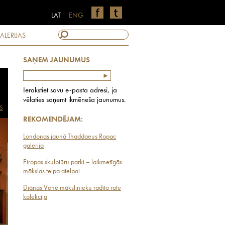
LAT
ENG
ALERIJAS
SAŅEM JAUNUMUS
Ierakstiet savu e-pasta adresi, ja
vēlaties saņemt ikmēneša jaunumus.
S
REKOMENDĒJAM:
Londonas jaunā Thaddaeus Ropac
galerija
Eiropas skulptūru parki – laikmetīgās
mākslas telpa atelpai
Diānas Venē mākslinieku radīto rotu
kolekcija