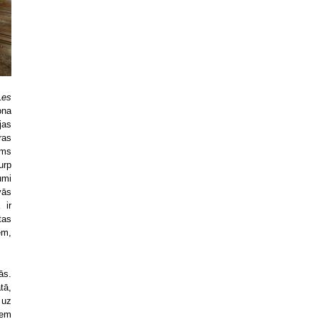
Les
ona
jas
ras
ums
urp
umi
vās
 ir
tas
em,
ās.
tā,
 uz
iem