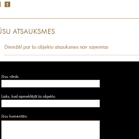
ŪSU ATSAUKSMES
Diemžēl par šo objektu atsauksmes nav saņemtas
Jūsu vārds:
Laiks, kad apmeklējāt šo objektu:
Jūsu komentārs: