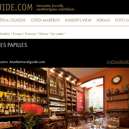
ĪTĀJA CEĻVEDIS
CITĀDI MARŠRUTI
INSIDER'S VIEW
VEIKALS
FOTO G
·
·
·
·
·
lamērķi
Eiropa
Francija
Parīze
Kur paēst
LES PAPILLES
utors: Anothertravelguide.com
0 ATSAUKSME