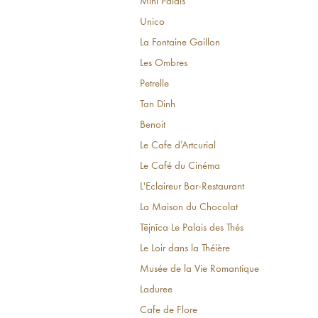
Mini Palais
Unico
La Fontaine Gaillon
Les Ombres
Petrelle
Tan Dinh
Benoit
Le Cafe d’Artcurial
Le Café du Cinéma
L'Eclaireur Bar-Restaurant
La Maison du Chocolat
Tējnīca Le Palais des Thés
Le Loir dans la Théière
Musée de la Vie Romantique
Laduree
Cafe de Flore