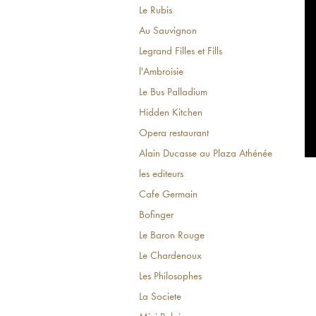
Le Rubis
Au Sauvignon
Legrand Filles et Fills
l'Ambroisie
Le Bus Palladium
Hidden Kitchen
Opera restaurant
Alain Ducasse au Plaza Athénée
les editeurs
Cafe Germain
Bofinger
Le Baron Rouge
Le Chardenoux
Les Philosophes
La Societe