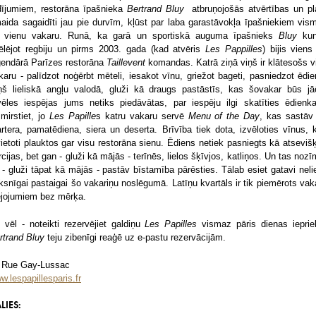
dījumiem, restorāna īpašnieka
Bertrand Bluy
atbruņojošās atvērtības un pl
aida sagaidīti jau pie durvīm, kļūst par laba garastāvokļa īpašniekiem vis
 vienu vakaru. Runā, ka garā un sportiskā auguma īpašnieks
Bluy
kun
ēlējot regbiju un pirms 2003. gada (kad atvēris
Les Pappilles
) bijis viens
ģendārā Parīzes restorāna
Taillevent
komandas. Katrā ziņā viņš ir klātesošs v
karu - palīdzot noģērbt mēteli, iesakot vīnu, griežot bageti, pasniedzot ēdie
ņš lieliskā angļu valodā, gluži kā draugs pastāstīs, kas šovakar būs jā
vēles iespējas jums netiks piedāvātas, par iespēju ilgi skatīties ēdienka
zmirstiet, jo
Les Papille
s katru vakaru servē
Menu of the Day
, kas sastāv
artera, pamatēdiena, siera un deserta. Brīvība tiek dota, izvēloties vīnus, 
vietoti plauktos gar visu restorāna sienu. Ēdiens netiek pasniegts kā atseviš
rcijas, bet gan - gluži kā mājās - terīnēs, lielos šķīvjos, katliņos. Un tas nozī
 - gluži tāpat kā mājās - pastāv bīstamība pārēsties. Tālab esiet gatavi nelie
ksnīgai pastaigai šo vakariņu noslēgumā. Latīņu kvartāls ir tik piemērots vak
ejojumiem bez mērķa.
 vēl - noteikti rezervējiet galdiņu
Les Papilles
vismaz pāris dienas ieprie
rtrand Bluy
teju zibenīgi reaģē uz e-pastu rezervācijām.
 Rue Gay-Lussac
w.lespapillesparis.fr
LIES: