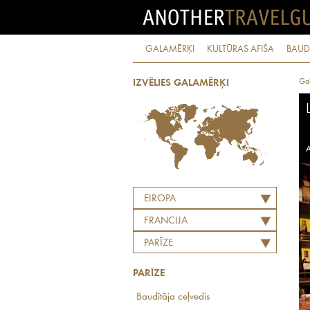
GALAMĒRĶI
KULTŪRAS AFIŠA
BAUD
Ga
IZVĒLIES GALAMĒRĶI
A
EIROPA
FRANCIJA
PARĪZE
PARĪZE
Baudītāja ceļvedis