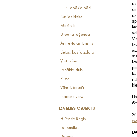
ra
· Labākie bāri
sm
uz
Kur iepirkties
sp
Maršruti
le
va
Urbānā leģenda
Vi
Arhitektūras tūrisms
Iz
ai
Lietas, kas jāizdara
st
Vērts zināt
iz
po
Labākie klubi
ka
Filma
na
kl
Vērts izbaudīt
Insider's view
Un
Be
IZVĒLIES OBJEKTU
30
Huîtrerie Régis
ww
Le Trumilou
DA
Daroco