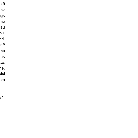
atā
maz
gs
 no
isu
nu.
ēd.
rtē
 no
kas
ķas
mē,
lai
ara
kš.