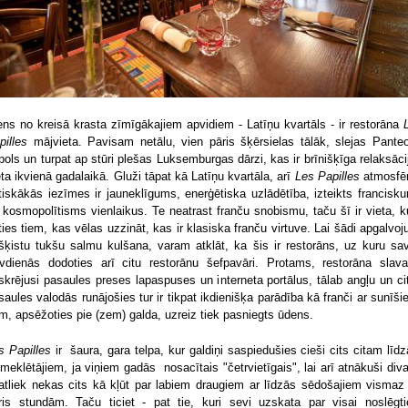
ens no kreisā krasta zīmīgākajiem apvidiem - Latīņu kvartāls - ir restorāna
pilles
mājvieta. Pavisam netālu, vien pāris šķērsielas tālāk, slejas Pante
pols un turpat ap stūri plešas Luksemburgas dārzi, kas ir brīnišķīga relaksāci
eta ikvienā gadalaikā. Gluži tāpat kā Latīņu kvartāla, arī
Les Papilles
atmosfē
tiskākās iezīmes ir jauneklīgums, enerģētiska uzlādētība, izteikts francisk
 kosmopolītisms vienlaikus. Te neatrast franču snobismu, taču šī ir vieta, k
ties tiem, kas vēlas uzzināt, kas ir klasiska franču virtuve. Lai šādi apgalvoj
šķistu tukšu salmu kulšana, varam atklāt, ka šis ir restorāns, uz kuru sa
īvdienās dodoties arī citu restorānu šefpavāri. Protams, restorāna slava
skrējusi pasaules preses lapaspuses un interneta portālus, tālab angļu un ci
saules valodās runājošies tur ir tikpat ikdienišķa parādība kā franči ar sunīši
m, apsēžoties pie (zem) galda, uzreiz tiek pasniegts ūdens.
s Papilles
ir šaura, gara telpa, kur galdiņi saspiedušies cieši cits citam līdz
meklētājiem, ja viņiem gadās nosacītais "četrvietīgais", lai arī atnākuši diva
atliek nekas cits kā kļūt par labiem draugiem ar līdzās sēdošajiem vismaz
ris stundām. Taču ticiet - pat tie, kuri sevi uzskata par visai noslēgt