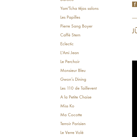
Yam'Tcha tējas salons
Les Papilles
Pierre Sang Boyer
J
Caffè Stern
Eclectic
L'Ami Jean
Le Perchoir
Monsieur Bleu
Gwon’s Dining
Les 110 de Taillevent
A la Petite Chaise
Miss Ko
Ma Cocotte
Terroir Parisien
Le Verre Volé