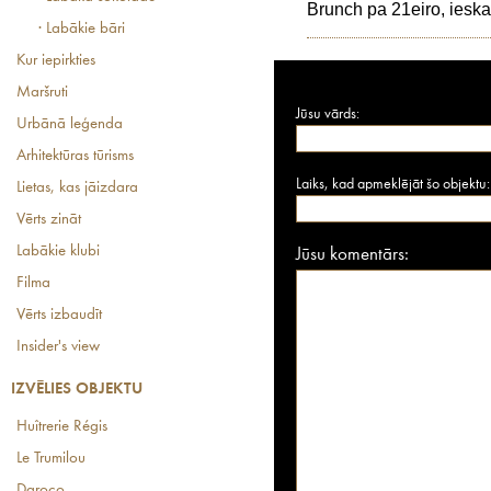
Brunch pa 21eiro, ieskai
· Labākie bāri
Kur iepirkties
Maršruti
Jūsu vārds:
Urbānā leģenda
Arhitektūras tūrisms
Laiks, kad apmeklējāt šo objektu:
Lietas, kas jāizdara
Vērts zināt
Labākie klubi
Jūsu komentārs:
Filma
Vērts izbaudīt
Insider's view
IZVĒLIES OBJEKTU
Huîtrerie Régis
Le Trumilou
Daroco