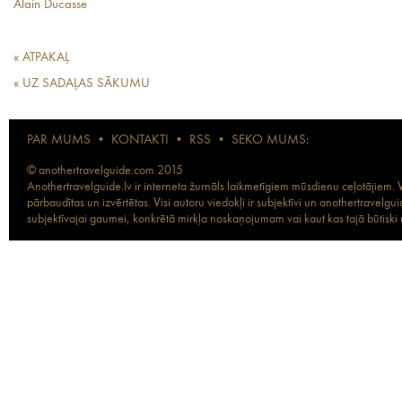
Alain Ducasse
« ATPAKAĻ
« UZ SADAĻAS SĀKUMU
PAR MUMS
•
KONTAKTI
•
RSS
•
SEKO MUMS:
© anothertravelguide.com 2015
Anothertravelguide.lv ir interneta žurnāls laikmetīgiem mūsdienu ceļotājiem. Vi
pārbaudītas un izvērtētas. Visi autoru viedokļi ir subjektīvi un anothertravel
subjektīvajai gaumei, konkrētā mirkļa noskaņojumam vai kaut kas tajā būtiski ma