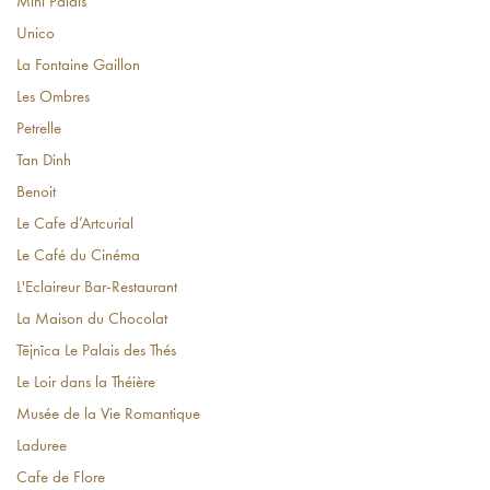
Mini Palais
Unico
La Fontaine Gaillon
Les Ombres
Petrelle
Tan Dinh
Benoit
Le Cafe d’Artcurial
Le Café du Cinéma
L'Eclaireur Bar-Restaurant
La Maison du Chocolat
Tējnīca Le Palais des Thés
Le Loir dans la Théière
Musée de la Vie Romantique
Laduree
Cafe de Flore