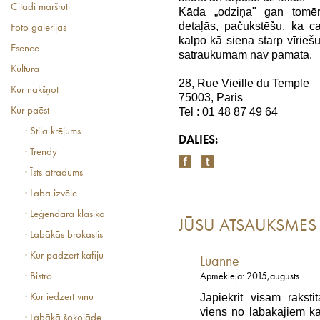
Citādi maršruti
Kāda „odziņa" gan tomēr i
detaļās, pačukstēšu, ka c
Foto galerijas
kalpo kā siena starp vīriešu
Esence
satraukumam nav pamata.
Kultūra
28, Rue Vieille du Temple
Kur nakšņot
75003, Paris
Kur paēst
Tel : 01 48 87 49 64
· Stila krējums
DALIES:
· Trendy
· Īsts atradums
· Laba izvēle
· Leģendāra klasika
JŪSU ATSAUKSMES
· Labākās brokastis
· Kur padzert kafiju
Luanne
· Bistro
Apmeklēja: 2015,augusts
Japiekrit visam rakst
· Kur iedzert vīnu
viens no labakajiem ka
· Labākā šokolāde