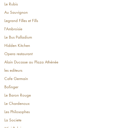
Le Rubis
Au Sauvignon
Legrand Filles et Fills
l'Ambroisie
Le Bus Palladium
Hidden Kitchen
Opera restaurant
Alain Ducasse au Plaza Athénée
les editeurs
Cafe Germain
Bofinger
Le Baron Rouge
Le Chardenoux
Les Philosophes
La Societe