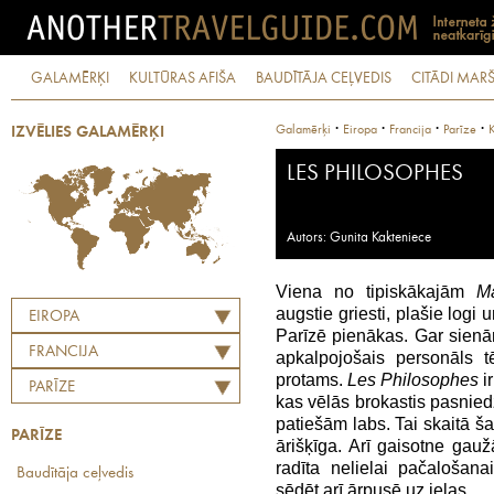
GALAMĒRĶI
KULTŪRAS AFIŠA
BAUDĪTĀJA CEĻVEDIS
CITĀDI MARŠ
·
·
·
·
Galamērķi
Eiropa
Francija
Parīze
K
IZVĒLIES GALAMĒRĶI
LES PHILOSOPHES
Autors: Gunita Kakteniece
Viena no tipiskākajām
M
augstie griesti, plašie logi u
EIROPA
Parīzē pienākas. Gar sienām
FRANCIJA
apkalpojošais personāls t
protams.
Les Philosophes
ir
PARĪZE
kas vēlās brokastis pasniedz
patiešām labs. Tai skaitā š
PARĪZE
ārišķīga. Arī gaisotne gau
radīta nelielai pačalošan
Baudītāja ceļvedis
sēdēt arī ārpusē uz ielas.