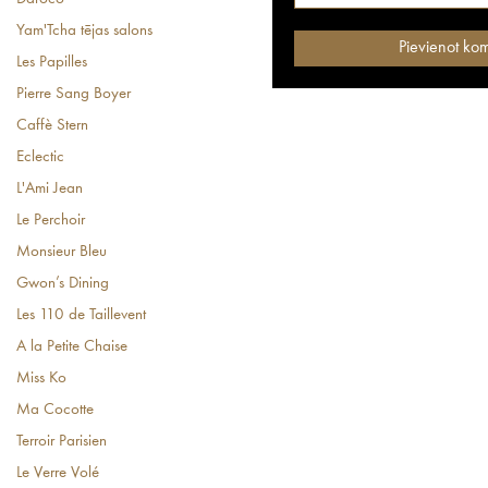
Yam'Tcha tējas salons
Les Papilles
Pierre Sang Boyer
Caffè Stern
Eclectic
L'Ami Jean
Le Perchoir
Monsieur Bleu
Gwon’s Dining
Les 110 de Taillevent
A la Petite Chaise
Miss Ko
Ma Cocotte
Terroir Parisien
Le Verre Volé