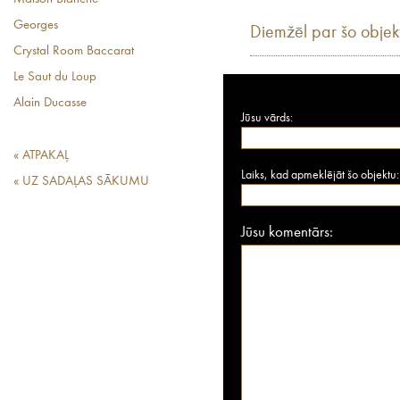
Georges
Diemžēl par šo objek
Crystal Room Baccarat
Le Saut du Loup
Alain Ducasse
Jūsu vārds:
« ATPAKAĻ
Laiks, kad apmeklējāt šo objektu:
« UZ SADAĻAS SĀKUMU
Jūsu komentārs: