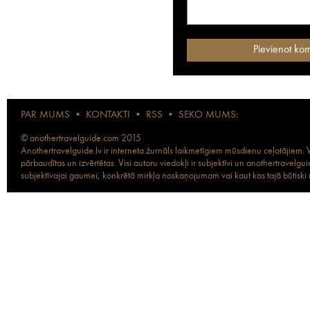
PAR MUMS
•
KONTAKTI
•
RSS
•
SEKO MUMS:
© anothertravelguide.com 2015
Anothertravelguide.lv ir interneta žurnāls laikmetīgiem mūsdienu ceļotājiem. Vi
pārbaudītas un izvērtētas. Visi autoru viedokļi ir subjektīvi un anothertravel
subjektīvajai gaumei, konkrētā mirkļa noskaņojumam vai kaut kas tajā būtiski ma