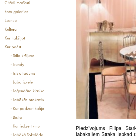
Citādi maršruti
Foto galerijas
Esence
Kultūra
Kur nakšņot
Kur paēst
· Stila krējums
· Trendy
· Īsts atradums
· Laba izvēle
· Leģendāra klasika
· Labākās brokastis
· Kur padzert kafiju
· Bistro
· Kur iedzert vīnu
Piedzīvojums Filipa Star
labākajiem Straka jebkad ra
· Labākā šokolāde