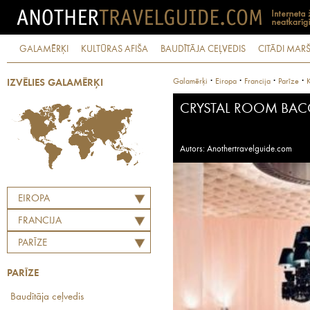
GALAMĒRĶI
KULTŪRAS AFIŠA
BAUDĪTĀJA CEĻVEDIS
CITĀDI MARŠ
·
·
·
·
Galamērķi
Eiropa
Francija
Parīze
K
IZVĒLIES GALAMĒRĶI
CRYSTAL ROOM BAC
Autors: Anothertravelguide.com
EIROPA
FRANCIJA
PARĪZE
PARĪZE
Baudītāja ceļvedis