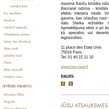
slavenā franču kristāla raž
· Labākie bāri
Baccarat
odziņa - kristāla
efektu interjera modē. Vi
Kur iepirkties
gaisma, kas izlaužas caur 
Maršruti
daļu Starka režisētās m
Apmeklējuma vērts ir arī b
Urbānā leģenda
kā aperatīvs vai desert
Arhitektūras tūrisms
iegriezušies.
Lietas, kas jāizdara
11 place des Etats Unis
Vērts zināt
75016 Paris
Labākie klubi
Tel. 01 40 22 11 10
Filma
www.baccarat.fr
Vērts izbaudīt
DALIES:
Insider's view
IZVĒLIES OBJEKTU
Monsieur Bleu
Auguste
JŪSU ATSAUKSMES
Maison Blanche