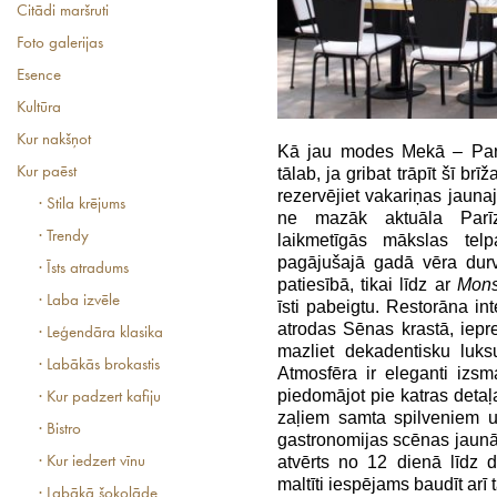
Citādi maršruti
Foto galerijas
Esence
Kultūra
Kur nakšņot
Kā jau modes Mekā – Parī
tālab, ja gribat trāpīt šī br
Kur paēst
rezervējiet vakariņas jauna
· Stila krējums
ne mazāk aktuāla Parīz
· Trendy
laikmetīgās mākslas te
pagājušajā gadā vēra durv
· Īsts atradums
patiesībā, tikai līdz ar
Mons
· Laba izvēle
īsti pabeigtu. Restorāna int
atrodas Sēnas krastā, iepre
· Leģendāra klasika
mazliet dekadentisku luk
· Labākās brokastis
Atmosfēra ir eleganti izsm
piedomājot pie katras detaļ
· Kur padzert kafiju
zaļiem samta spilveniem u
· Bistro
gastronomijas scēnas jaun
atvērts no 12 dienā līdz 
· Kur iedzert vīnu
maltīti iespējams baudīt arī 
· Labākā šokolāde