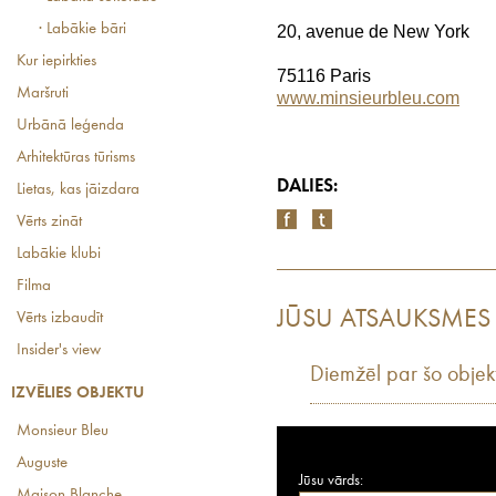
· Labākie bāri
20, avenue de New York
Kur iepirkties
75116 Paris
Maršruti
www.minsieurbleu.com
Urbānā leģenda
Arhitektūras tūrisms
DALIES:
Lietas, kas jāizdara
Vērts zināt
Labākie klubi
Filma
JŪSU ATSAUKSMES
Vērts izbaudīt
Insider's view
Diemžēl par šo objek
IZVĒLIES OBJEKTU
Monsieur Bleu
Auguste
Jūsu vārds:
Maison Blanche