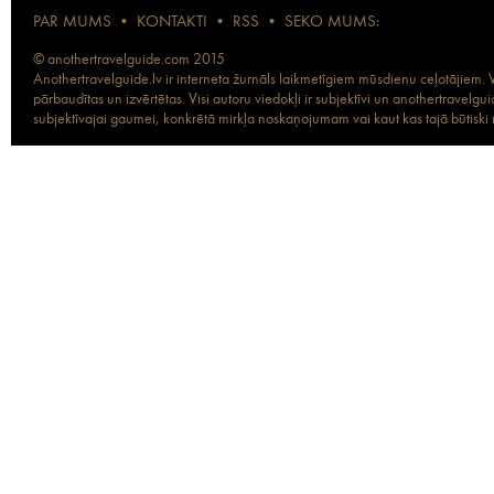
PAR MUMS
•
KONTAKTI
•
RSS
•
SEKO MUMS:
© anothertravelguide.com 2015
Anothertravelguide.lv ir interneta žurnāls laikmetīgiem mūsdienu ceļotājiem. Vi
pārbaudītas un izvērtētas. Visi autoru viedokļi ir subjektīvi un anothertravel
subjektīvajai gaumei, konkrētā mirkļa noskaņojumam vai kaut kas tajā būtiski ma