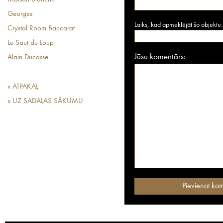
Georges
Laiks, kad apmeklējāt šo objektu:
Crystal Room Baccarat
Le Saut du Loup
Jūsu komentārs:
Alain Ducasse
« ATPAKAĻ
« UZ SADAĻAS SĀKUMU