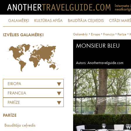
GALAMĒRĶI
KULTŪRAS AFIŠA
BAUDĪTĀJA CEĻVEDIS
CITĀDI MARŠ
·
·
·
·
Galamērķi
Eiropa
Francija
Parīze
K
IZVĒLIES GALAMĒRĶI
MONSIEUR BLEU
Autors: Anothertravelguide.com
EIROPA
FRANCIJA
PARĪZE
PARĪZE
Baudītāja ceļvedis