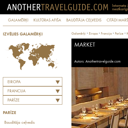
GALAMĒRĶI
KULTŪRAS AFIŠA
BAUDĪTĀJA CEĻVEDIS
CITĀDI MARŠ
·
·
·
·
Galamērķi
Eiropa
Francija
Parīze
K
IZVĒLIES GALAMĒRĶI
MARKET
Autors: Anothertravelguide.com
EIROPA
FRANCIJA
PARĪZE
PARĪZE
Baudītāja ceļvedis