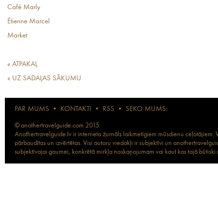
Café Marly
Étienne Marcel
Market
« ATPAKAĻ
« UZ SADAĻAS SĀKUMU
PAR MUMS
•
KONTAKTI
•
RSS
•
SEKO MUMS:
© anothertravelguide.com 2015
Anothertravelguide.lv ir interneta žurnāls laikmetīgiem mūsdienu ceļotājiem. Vi
pārbaudītas un izvērtētas. Visi autoru viedokļi ir subjektīvi un anothertravel
subjektīvajai gaumei, konkrētā mirkļa noskaņojumam vai kaut kas tajā būtiski ma