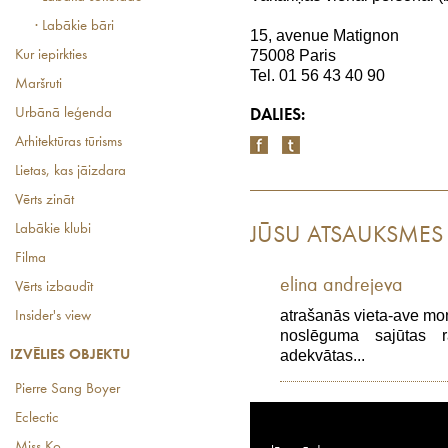
· Labākie bāri
15, avenue Matignon
75008 Paris
Kur iepirkties
Tel. 01 56 43 40 90
Maršruti
Urbānā leģenda
DALIES:
Arhitektūras tūrisms
Lietas, kas jāizdara
Vērts zināt
Labākie klubi
JŪSU ATSAUKSMES
Filma
elina andrejeva
Vērts izbaudīt
atrašanās vieta-ave mo
Insider's view
noslēguma sajūtas rad
adekvātas...
IZVĒLIES OBJEKTU
Pierre Sang Boyer
Eclectic
Miss Ko