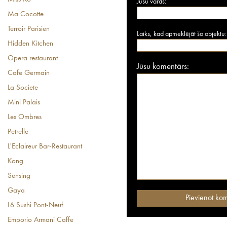
Jūsu vārds:
Ma Cocotte
Terroir Parisien
Laiks, kad apmeklējāt šo objektu:
Hidden Kitchen
Opera restaurant
Jūsu komentārs:
Cafe Germain
La Societe
Mini Palais
Les Ombres
Petrelle
L'Eclaireur Bar-Restaurant
Kong
Sensing
Gaya
Lô Sushi Pont-Neuf
Emporio Armani Caffe