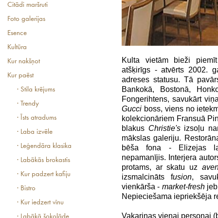
Citādi maršruti
Foto galerijas
Esence
Kultūra
Kulta vietām bieži piemīt
Kur nakšņot
atšķirīgs - atvērts 2002. 
Kur paēst
adreses statusu. Tā pavār
Bankokā, Bostonā, Honko
· Stila krējums
Fongerihtens, savukārt viņa
· Trendy
Gucci
boss, viens no ietek
· Īsts atradums
kolekcionāriem Fransuā Pino.
blakus
Christie's
izsoļu na
· Laba izvēle
mākslas galeriju. Restorān
· Leģendāra klasika
bēša fona - Elizejas la
nepamanījis. Interjera autor
· Labākās brokastis
protams, ar skatu uz
ave
· Kur padzert kafiju
izsmalcināts f
usion
, savu
vienkārša -
market-fresh
jeb 
· Bistro
Nepieciešama iepriekšēja re
· Kur iedzert vīnu
Vakariņas vienai personai (be
· Labākā šokolāde