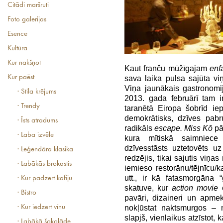
Citādi maršruti
Foto galerijas
Esence
Kultūra
Kur nakšņot
Kaut franču mūžīgajam
enfa
Kur paēst
sava laika pulsa sajūta viņ
Viņa jaunākais gastronomij
· Stila krējums
2013. gada februārī tam ir
· Trendy
taranētā Eiropa šobrīd ie
demokrātisks, dzīves pabr
· Īsts atradums
radikāls
escape.
Miss Kō
pā
· Laba izvēle
kura mītiskā saimniec
dzīvesstāsts uztetovēts 
· Leģendāra klasika
redzējis, tikai sajutis viņa
· Labākās brokastis
iemieso restorānu/tējnīcu/k
utt., ir kā fatasmorgāna 
· Kur padzert kafiju
skatuve, kur
action movie
c
· Bistro
pavāri, dizaineri un apmekl
nokļūstat naktsmurgos – 
· Kur iedzert vīnu
slapjš, vienlaikus atzīstot, 
· Labākā šokolāde