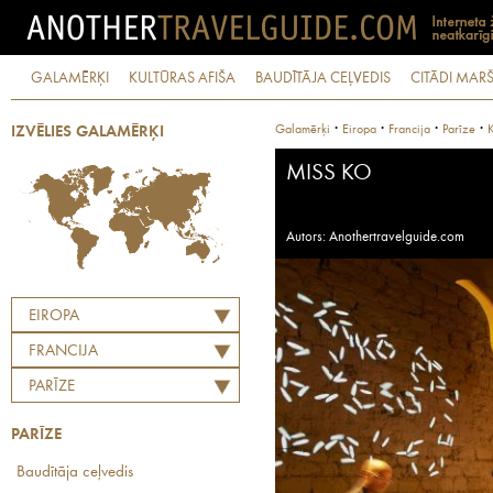
GALAMĒRĶI
KULTŪRAS AFIŠA
BAUDĪTĀJA CEĻVEDIS
CITĀDI MARŠ
·
·
·
·
Galamērķi
Eiropa
Francija
Parīze
K
IZVĒLIES GALAMĒRĶI
MISS KO
Autors: Anothertravelguide.com
EIROPA
FRANCIJA
PARĪZE
PARĪZE
Baudītāja ceļvedis