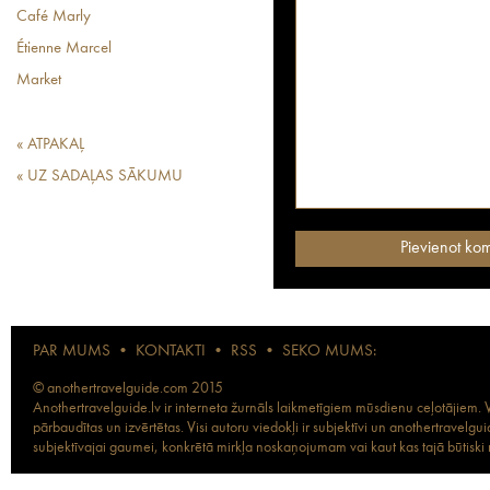
Café Marly
Étienne Marcel
Market
« ATPAKAĻ
« UZ SADAĻAS SĀKUMU
PAR MUMS
•
KONTAKTI
•
RSS
•
SEKO MUMS:
© anothertravelguide.com 2015
Anothertravelguide.lv ir interneta žurnāls laikmetīgiem mūsdienu ceļotājiem. Vi
pārbaudītas un izvērtētas. Visi autoru viedokļi ir subjektīvi un anothertravel
subjektīvajai gaumei, konkrētā mirkļa noskaņojumam vai kaut kas tajā būtiski ma