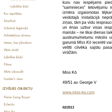
kuru nav iespējams pie
· Labākie bāri
“saimnieces” tetovējumu i
izmēra izgaismotas tējk
Kur iepirkties
veidotajā instalācijā nepr
Maršruti
ziņas, tām pa vidu iesprauc
un ēnas uzbur visas iespē
Urbānā leģenda
mainās – ne tikai dienas laik
Arhitektūras tūrisms
austrumu/rietumu mikslis 
garumā
Miss Kō
iecerēti va
Lietas, kas jāizdara
veltīti
cilvēka sajūtu pas
Vērts zināt
virāžām.
Labākie klubi
Filma
Vērts izbaudīt
Miss Kō
Insider's view
49/51 av. George V
IZVĒLIES OBJEKTU
www.miss-ko.com
Pierre Sang Boyer
Eclectic
02/2013
Miss Ko