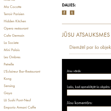
DALIES:
Ma Cocotte
Terroir Parisien
Hidden Kitchen
Opera restaurant
JŪSU ATSAUKSMES
Cafe Germain
La Societe
Diemžēl par šo objek
Mini Palais
Les Ombres
Petrelle
Jūsu vārds:
L'Eclaireur Bar-Restaurant
Kong
Sensing
Laiks, kad apmeklējāt šo objektu:
Gaya
Lô Sushi Pont-Neuf
Jūsu komentārs:
Emporio Armani Caffe