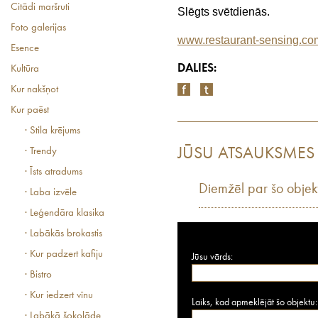
Citādi maršruti
Slēgts svētdienās.
Foto galerijas
www.restaurant-sensing.co
Esence
DALIES:
Kultūra
Kur nakšņot
Kur paēst
· Stila krējums
JŪSU ATSAUKSMES
· Trendy
· Īsts atradums
Diemžēl par šo objek
· Laba izvēle
· Leģendāra klasika
· Labākās brokastis
· Kur padzert kafiju
Jūsu vārds:
· Bistro
· Kur iedzert vīnu
Laiks, kad apmeklējāt šo objektu:
· Labākā šokolāde