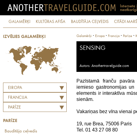
GALAMĒRĶI
KULTŪRAS AFIŠA
BAUDĪTĀJA CEĻVEDIS
CITĀDI MARŠ
·
·
·
·
Galamērķi
Eiropa
Francija
Parīze
K
IZVĒLIES GALAMĒRĶI
SENSING
Autors: Anothertravelguide.com
Pazīstamā franču pavār
iemieso gastronomijas u
EIROPA
elements ir interaktīva mū
FRANCIJA
sienām.
PARĪZE
Vakariņas bez vīna vienai pe
PARĪZE
19, rue Brea, 75006 Paris
Tel. 01 43 27 08 80
Baudītāja ceļvedis