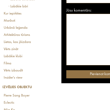
· Labākie bāri
Jūsu komentārs:
Kur iepirkties
Maršruti
Urbānā leģenda
Arhitektūras tūrisms
Lietas, kas jāizdara
Vērts zināt
Labākie klubi
Filma
Vērts izbaudīt
Insider's view
IZVĒLIES OBJEKTU
Pierre Sang Boyer
Eclectic
Miss Ko