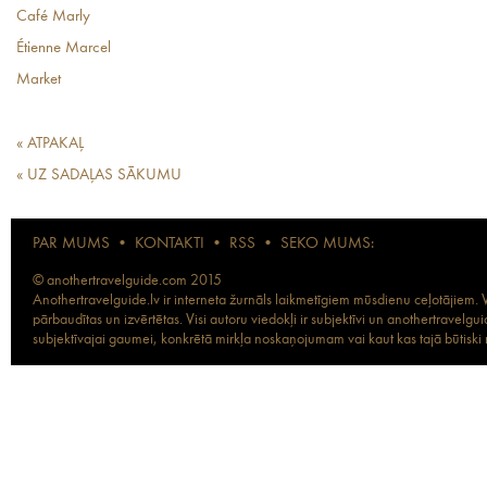
Café Marly
Étienne Marcel
Market
« ATPAKAĻ
« UZ SADAĻAS SĀKUMU
PAR MUMS
•
KONTAKTI
•
RSS
•
SEKO MUMS:
© anothertravelguide.com 2015
Anothertravelguide.lv ir interneta žurnāls laikmetīgiem mūsdienu ceļotājiem. Vi
pārbaudītas un izvērtētas. Visi autoru viedokļi ir subjektīvi un anothertravel
subjektīvajai gaumei, konkrētā mirkļa noskaņojumam vai kaut kas tajā būtiski ma