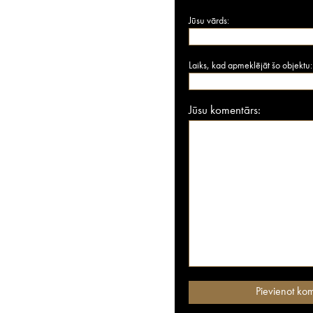
Jūsu vārds:
Laiks, kad apmeklējāt šo objektu:
Jūsu komentārs: