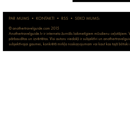
PAR MUMS
•
KONTAKTI
•
RSS
•
SEKO MUMS:
© anothertravelguide.com 2015
Anothertravelguide.lv ir interneta žurnāls laikmetīgiem mūsdienu ceļotājiem. Vi
pārbaudītas un izvērtētas. Visi autoru viedokļi ir subjektīvi un anothertravel
subjektīvajai gaumei, konkrētā mirkļa noskaņojumam vai kaut kas tajā būtiski ma