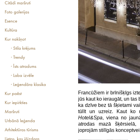
Citādi maršruti
Foto galerijas
Esence
Kultūra
Kur nakšņot
· Stila krējums
· Trendy
· Īsts atradums
· Laba izvēle
· Leģendāra klasika
Francūžiem ir brīnišķīgs izt
Kur paēst
jūs kaut ko ieraugāt, un tas b
Kur iepirkties
ka dzīve bez tā šķietami va
tūlīt un uzreiz. Kaut ko
Maršruti
Hotel&Spa
, viena no jaun
Urbānā leģenda
atrodas mazā šķērsielā, 
joprojām stilīgās konceptv
Arhitektūras tūrisms
Lietas, kas jāizdara