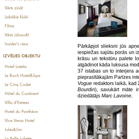
Vērts zināt
Labākie klubi
Filma
Vērts izbaudīt
Insider's view
Pārkāpjot slieksni jūs apņe
iespiežas sajūtu porās un iz
IZVĒLIES OBJEKTU
krāsu un tekstūru palete lo
atgādinot kāda luksusa mode
Hotel Lutetia
37 istabas un to interjera a
Le Roch Hotel&Spa
pieprasītākajām Parīzes inte
Vogue
redaktors laikā, kad 
Le Cinq Codet
Bourdin
), savukārt māte ir
Hôtel du Continent
dziedātājs
Marc Lavoine
.
Villa d'Estrees
Hotel du Panthéon
Vice Versa Hotel
Jules&Jim
La Belle Juliette