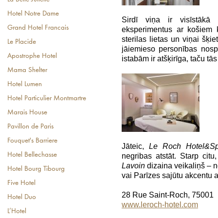
Hotel Notre Dame
Sirdī viņa ir visīstākā
Grand Hotel Francais
eksperimentus ar košiem kr
sterilas lietas un viņai šķi
Le Placide
jāiemieso personības nos
Apostrophe Hotel
istabām ir atšķirīga, taču t
Mama Shelter
Hotel Lumen
Hotel Particulier Montmartre
Marais House
Pavillon de Paris
Fouquet's Barriere
Jāteic,
Le Roch Hotel&S
Hotel Bellechasse
negribas atstāt. Starp cit
Lavoin
dizaina veikaliņš – 
Hotel Bourg Tibourg
vai Parīzes sajūtu akcentu 
Five Hotel
28 Rue Saint-Roch, 75001
Hotel Duo
www.leroch-hotel.com
L’Hotel