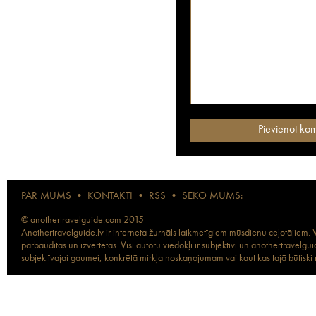
PAR MUMS
•
KONTAKTI
•
RSS
•
SEKO MUMS:
© anothertravelguide.com 2015
Anothertravelguide.lv ir interneta žurnāls laikmetīgiem mūsdienu ceļotājiem. Vi
pārbaudītas un izvērtētas. Visi autoru viedokļi ir subjektīvi un anothertravel
subjektīvajai gaumei, konkrētā mirkļa noskaņojumam vai kaut kas tajā būtiski ma