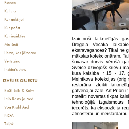
Esence
Kultūra
Kur nakšņot
Kur paēst
Kur iepirkties
Izaicinoši laikmetīgās g
Brēgela Vecākā laikabie
Maršruti
ekstravagances? Tikai ne g
Lietas, kas jāizdara
mākslas kolekcionāram. Tal
Vērts zināt
šovasar durvis vērušā gar
Šveicē dzīvojošs krievu mā
Insider's view
kura kaislība ir 15. - 17
Meļņikova kolekcijas (oriģi
IZVĒLIES OBJEKTU
restorāna izteikti laikmet
galvenajai zālei Art Priori i
RoST Leib & Kohv
noteikti novērtēs tikpat kai
Leib Resto ja Aed
tehnoloģijā izgaismotas 
Von Krahl Aed
iecerēts, ka ekspozīcija reg
atmosfērai un meistardarbu 
NOA
Tuljak