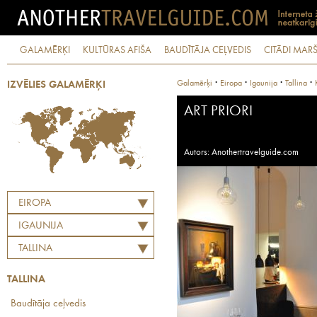
GALAMĒRĶI
KULTŪRAS AFIŠA
BAUDĪTĀJA CEĻVEDIS
CITĀDI MARŠ
·
·
·
·
Galamērķi
Eiropa
Igaunija
Tallina
IZVĒLIES GALAMĒRĶI
ART PRIORI
Autors: Anothertravelguide.com
EIROPA
IGAUNIJA
TALLINA
TALLINA
Baudītāja ceļvedis