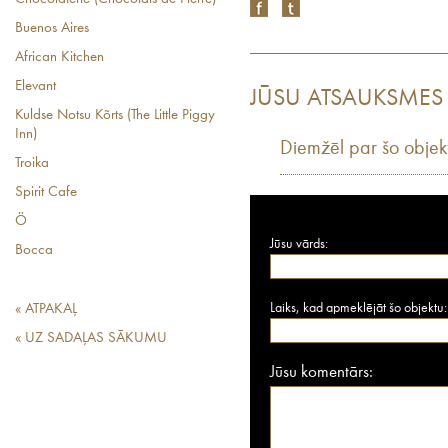
Buenos Aires
African Kitchen
Elevant
JŪSU ATSAUKSMES
Kuldse Notsu Kõrts (The Little Piggy
Inn)
Diemžēl par šo objek
Troika
Spirit Cafe
Ö
Jūsu vārds:
Bocca
Laiks, kad apmeklējāt šo objektu:
« ATPAKAĻ
« UZ SADAĻAS SĀKUMU
Jūsu komentārs: