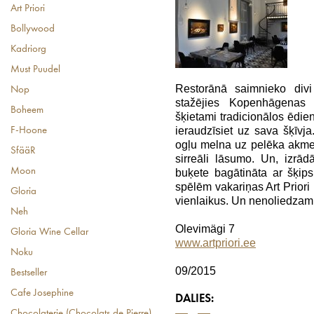
Art Priori
Bollywood
Kadriorg
Must Puudel
Restorānā saimnieko divi
Nop
stažējies Kopenhāgenas 
Boheem
šķietami tradicionālos ēdie
ieraudzīsiet uz sava šķīvj
F-Hoone
ogļu melna uz pelēka akmen
SfääR
sirreāli lāsumo. Un, izrā
Moon
buķete bagātināta ar šķips
spēlēm vakariņas Art Prior
Gloria
vienlaikus. Un nenoliedzami 
Neh
Olevimägi 7
Gloria Wine Cellar
www.artpriori.ee
Noku
09/2015
Bestseller
Cafe Josephine
DALIES:
Chocolaterie (Chocolats de Pierre)