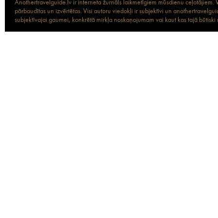
Anothertravelguide.lv ir interneta žurnāls laikmetīgiem mūsdienu ceļotājiem. Vi
pārbaudītas un izvērtētas. Visi autoru viedokļi ir subjektīvi un anothertravel
subjektīvajai gaumei, konkrētā mirkļa noskaņojumam vai kaut kas tajā būtiski ma