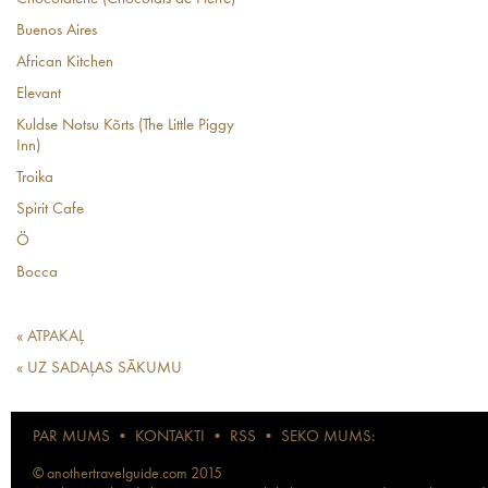
Buenos Aires
African Kitchen
Elevant
Kuldse Notsu Kõrts (The Little Piggy
Inn)
Troika
Spirit Cafe
Ö
Bocca
« ATPAKAĻ
« UZ SADAĻAS SĀKUMU
PAR MUMS
•
KONTAKTI
•
RSS
•
SEKO MUMS:
© anothertravelguide.com 2015