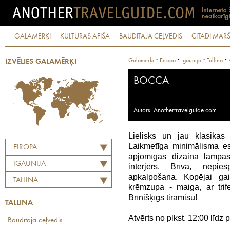
GALAMĒRĶI
KULTŪRAS AFIŠA
BAUDĪTĀJA CEĻVEDIS
CITĀDI MARŠ
·
·
·
·
Galamērķi
Eiropa
Igaunija
Tallina
IZVĒLIES GALAMĒRĶI
BOCCA
Autors: Anothertravelguide.com
Lielisks un jau klasikas 
Laikmetīga minimālisma est
EIROPA
apjomīgas dizaina lampas,
IGAUNIJA
interjers. Brīva, nepi
apkalpošana. Kopējai gai
TALLINA
krēmzupa - maiga, ar trife
Brīnišķīgs tiramisū!
TALLINA
Atvērts no plkst. 12:00 līdz 
Baudītāja ceļvedis