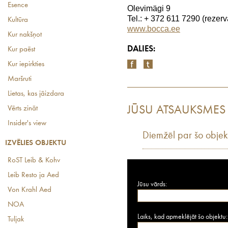
Esence
Olevimägi 9
Tel.: + 372 611 7290 (rezerv
Kultūra
www.bocca.ee
Kur nakšņot
DALIES:
Kur paēst
Kur iepirkties
Maršruti
Lietas, kas jāizdara
JŪSU ATSAUKSMES
Vērts zināt
Insider's view
Diemžēl par šo objek
IZVĒLIES OBJEKTU
RoST Leib & Kohv
Leib Resto ja Aed
Jūsu vārds:
Von Krahl Aed
NOA
Laiks, kad apmeklējāt šo objektu:
Tuljak