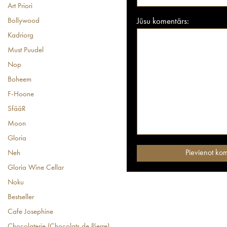
Art Priori
Bollywood
Jūsu komentārs:
Kadriorg
Must Puudel
Nop
Boheem
F-Hoone
SfääR
Moon
Gloria
Neh
Gloria Wine Cellar
Noku
Bestseller
Cafe Josephine
Chocolaterie (Chocolats de Pierre)