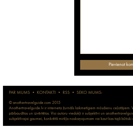
PAR MUMS
•
KONTAKTI
•
RSS
•
SEKO MUMS:
© anothertravelguide.com 2015
Anothertravelguide.lv ir interneta žurnāls laikmetīgiem mūsdienu ceļotājiem. Vi
pārbaudītas un izvērtētas. Visi autoru viedokļi ir subjektīvi un anothertravel
subjektīvajai gaumei, konkrētā mirkļa noskaņojumam vai kaut kas tajā būtiski ma