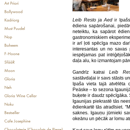
Art Priori
Bollywood
Leib Resto ja Aed
ir īpašs
Kadriorg
ēdiena sapārošanai, piedā
Must Puudel
neteiktu, ka sapārot ēdie
gastronomiskiem eksperiment
Nop
ir arī ļoti spēcīga mazo dar
Boheem
interesantas un no savas p
F-Hoone
iespējamas pat intriģējošā
daļa alu, ko izmantojam pāros
SfääR
Moon
Gandrīz katrai
Leib R
sastāvdaļai ir savs stāsts u
Gloria
īpaša vieta tajā atvēlēta 
Neh
Peäske – to sezona Igaunijā 
buķete ir daudz spēcīgāka. Sa
Gloria Wine Cellar
Igaunijas piekrastē tās nee
Noku
ēdienkartē tās atradīsiet. “M
saknes. Igauņu jūrnieki sav
Bestseller
okeānu un pēcāk ar lomu at
Cafe Josephine
Chocolaterie (Chocolats de Pierre)