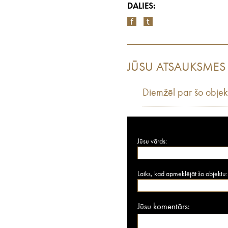
DALIES:
JŪSU ATSAUKSMES
Diemžēl par šo objek
Jūsu vārds:
Laiks, kad apmeklējāt šo objektu:
Jūsu komentārs: