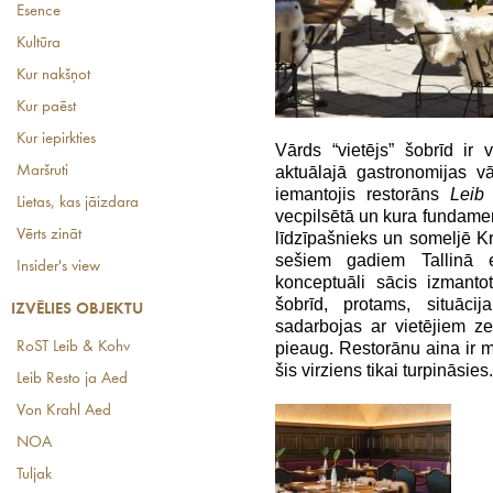
Esence
Kultūra
Kur nakšņot
Kur paēst
Kur iepirkties
Vārds “vietējs” šobrīd ir 
Maršruti
aktuālajā gastronomijas v
iemantojis restorāns
Leib
Lietas, kas jāizdara
vecpilsētā un kura fundament
Vērts zināt
līdzīpašnieks un someljē K
sešiem gadiem Tallinā e
Insider's view
konceptuāli sācis izmanto
šobrīd, protams, situācij
IZVĒLIES OBJEKTU
sadarbojas ar vietējiem z
RoST Leib & Kohv
pieaug. Restorānu aina ir mai
šis virziens tikai turpināsies.
Leib Resto ja Aed
Von Krahl Aed
NOA
Tuljak