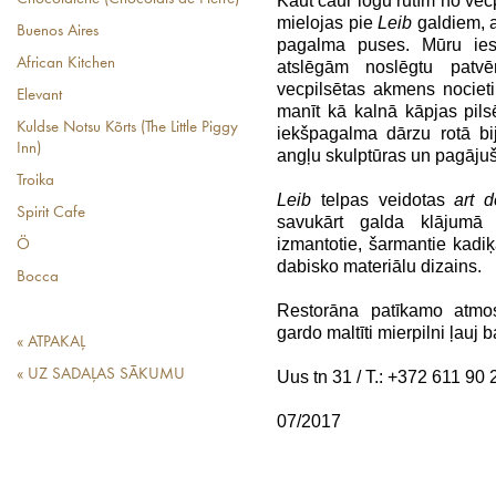
Kaut caur logu rūtīm no vec
mielojas pie
Leib
galdiem, a
Buenos Aires
pagalma puses. Mūru ies
African Kitchen
atslēgām noslēgtu patv
vecpilsētas akmens nociet
Elevant
manīt kā kalnā kāpjas pil
Kuldse Notsu Kõrts (The Little Piggy
iekšpagalma dārzu rotā bi
Inn)
angļu skulptūras un pagājuš
Troika
Leib
telpas veidotas
art 
Spirit Cafe
savukārt galda klājumā p
izmantotie, šarmantie kad
Ö
dabisko materiālu dizains.
Bocca
Restorāna patīkamo atmos
gardo maltīti mierpilni ļauj
« ATPAKAĻ
« UZ SADAĻAS SĀKUMU
Uus tn 31 /
T.: +372 611 90 
07/2017