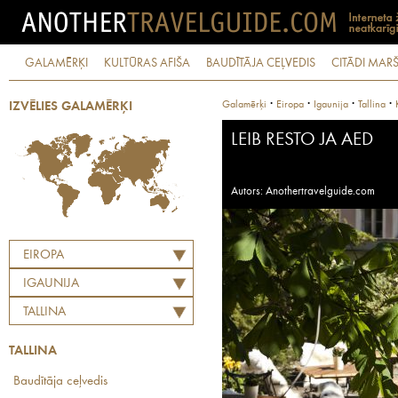
GALAMĒRĶI
KULTŪRAS AFIŠA
BAUDĪTĀJA CEĻVEDIS
CITĀDI MARŠ
·
·
·
·
Galamērķi
Eiropa
Igaunija
Tallina
IZVĒLIES GALAMĒRĶI
LEIB RESTO JA AED
Autors: Anothertravelguide.com
EIROPA
IGAUNIJA
TALLINA
TALLINA
Baudītāja ceļvedis